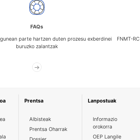
FAQs
gunean parte hartzen duten prozesu exberdinei
FNMT-RCM 
buruzko zalantzak
koa
Prentsa
Lanpostuak
zea
Albisteak
Informazio
orokorra
Prentsa Oharrak
ala
OEP Langile
Dossier