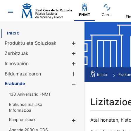
Nabigazioa
FNMT
Ceres
El
INICIO
Produktu eta Soluzioak
Erakutsi/Ezku
Zerbitzuak
Erakutsi/Ezku
Innovación
Erakutsi/Ezku
Bildumazalearen
Erakutsi/Ezku
Inicio
Eraku
Erakunde
Erakutsi/Ezku
130 Aniversario FNMT
Lizitazio
Erakunde mailako
Informazioa
Atal honetan, histo
Konpromisoak
Erakutsi/Ezkuta
Agenda 2030 y ODS