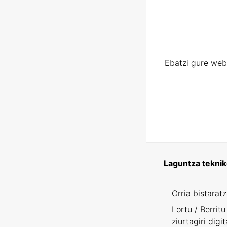
Ebatzi gure web
Laguntza tekni
Orria bistarat
Lortu / Berritu
ziurtagiri digit