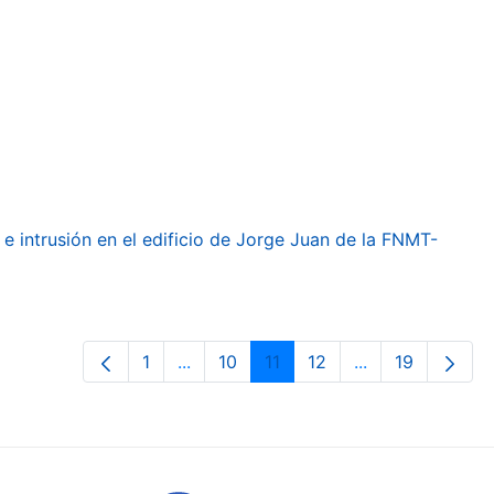
e intrusión en el edificio de Jorge Juan de la FNMT-
1
...
10
11
12
...
19
Orrialdea
Intermediate Pages Use TAB to navig
Orrialdea
Orrialdea
Orrialdea
Intermediate Pa
Orrialdea