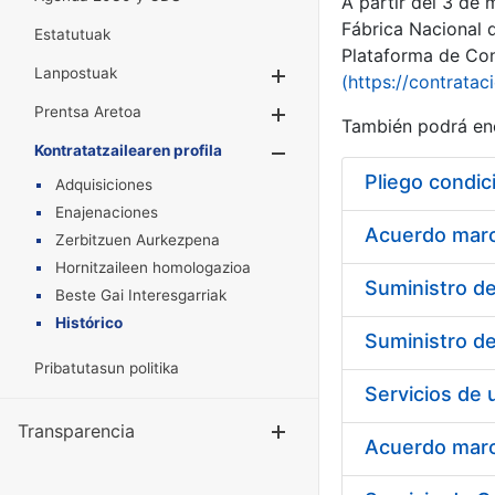
A partir del 3 de
Fábrica Nacional 
Estatutuak
Plataforma de Cont
Lanpostuak
Erakutsi/Ezkuta
(https://contratac
Prentsa Aretoa
Erakutsi/Ezkuta
También podrá enc
Kontratatzailearen profila
Erakutsi/Ezkut
Pliego condic
Adquisiciones
Enajenaciones
Acuerdo marco
Zerbitzuen Aurkezpena
Hornitzaileen homologazioa
Beste Gai Interesgarriak
Histórico
Pribatutasun politika
Transparencia
Erakutsi/Ezku
Acuerdo marco