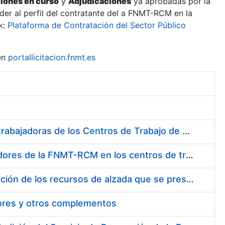
ciones en curso
y
Adjudicaciones
ya aprobadas por la
er al perfil del contratante del a FNMT-RCM en la
k:
Plataforma de Contratación del Sector Público
en
portallicitacion.fnmt.es
Suministro de Protectores Auditivos a medida para las personas trabajadoras de los Centros de Trabajo de Madrid y Burgos
Suministro de gafas graduadas antiproyecciones para los trabajadores de la FNMT-RCM en los centros de trabajo de Madrid y Burgos
Servicios de una empresa externa para el asesoramiento y resolución de los recursos de alzada que se presentan relacionados con procesos de selección para la FNMT-RCM
tores y otros complementos