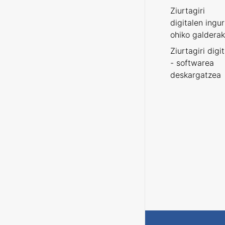
Ziurtagiri
digitalen ingu
ohiko galderak
Ziurtagiri digi
- softwarea
deskargatzea