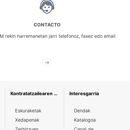
CONTACTO
rekin harremanetan jarri telefonoz, faxez edo email
Kontratatzailearen profila
Interesgarria
Eskuraketak
Dendak
Xedapenak
Katalogoa
Zerbitzuen
Canal de