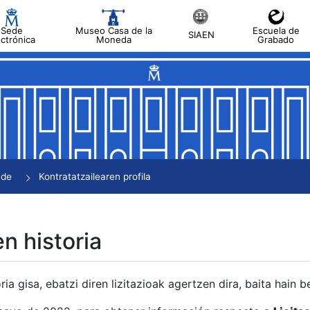
Sede
Museo Casa de la
Escuela de
SIAEN
ectrónica
Moneda
Grabado
tatu
tatu
tatu
tatu
nde
Kontratatzailearen profila
tatu
en historia
ria gisa, ebatzi diren lizitazioak agertzen dira, baita hain 
tu