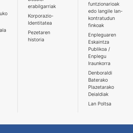
funtzionarioak
erabilgarriak
edo langile lan-
ruko
Korporazio-
kontratudun
Identitatea
finkoak
tala
Pezetaren
Enpleguaren
historia
Eskaintza
Publikoa /
Enplegu
Iraunkorra
Denboraldi
Baterako
Plazetarako
Deialdiak
Lan Poltsa