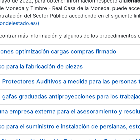
 mayo de 2022, para obtener información respecto a
Licita
de Moneda y Timbre - Real Casa de la Moneda, puede acced
ratación del Sector Público accediendo en el siguiente lin
tu
iondelestado.es/)
tu
ontrar más información y algunos de los procedimientos 
atu
iones optimización cargas compras firmado
 para la fabricación de piezas
tatu
 para el suministro e instalación de persianas, es