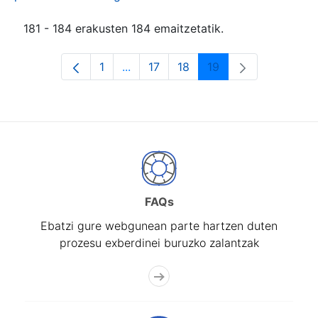
181 - 184 erakusten 184 emaitzetatik.
1
...
17
18
19
Orrialdea
Intermediate Pages Use TAB to navi
Orrialdea
Orrialdea
Orrialdea
FAQs
Ebatzi gure webgunean parte hartzen duten
prozesu exberdinei buruzko zalantzak