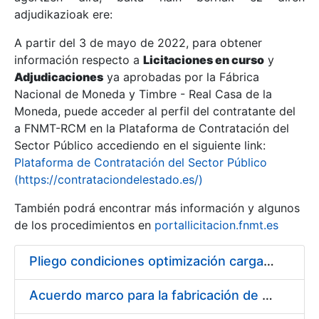
adjudikazioak ere:
A partir del 3 de mayo de 2022, para obtener
Erakutsi/Ezkutatu
información respecto a
Licitaciones en curso
y
Erakutsi/Ezkutatu
Adjudicaciones
ya aprobadas por la Fábrica
Nacional de Moneda y Timbre - Real Casa de la
Erakutsi/Ezkutatu
Moneda, puede acceder al perfil del contratante del
a FNMT-RCM en la Plataforma de Contratación del
Sector Público accediendo en el siguiente link:
Plataforma de Contratación del Sector Público
(https://contrataciondelestado.es/)
También podrá encontrar más información y algunos
de los procedimientos en
portallicitacion.fnmt.es
Pliego condiciones optimización cargas compras firmado
Erakutsi/Ezkutatu
Acuerdo marco para la fabricación de piezas