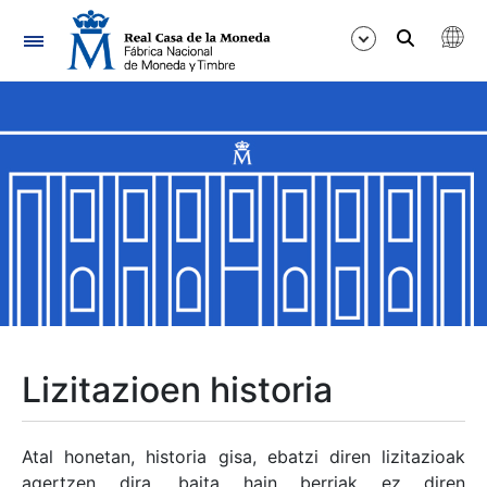
Nabigazioa
Erakutsi/Ezkutatu
Erakutsi/Ezkutatu
Erakutsi/Ezkutatu
Erakutsi/Ezkutatu
Erakutsi/Ezkutatu
Lizitazioen historia
Erakutsi/Ezkutatu
Atal honetan, historia gisa, ebatzi diren lizitazioak
agertzen dira, baita hain berriak ez diren