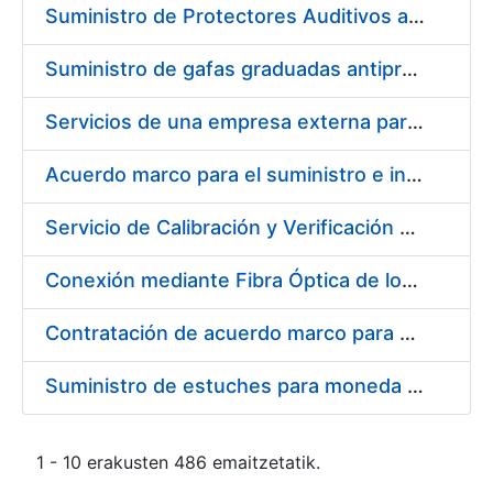
Suministro de Protectores Auditivos a medida para las personas trabajadoras de los Centros de Trabajo de Madrid y Burgos
Suministro de gafas graduadas antiproyecciones para los trabajadores de la FNMT-RCM en los centros de trabajo de Madrid y Burgos
Servicios de una empresa externa para el asesoramiento y resolución de los recursos de alzada que se presentan relacionados con procesos de selección para la FNMT-RCM
Acuerdo marco para el suministro e instalación de persianas, estores y otros complementos
Servicio de Calibración y Verificación Externa de los Equipos de Medición del Servicio de Prevención de la FNMT-RCM
Conexión mediante Fibra Óptica de los Centros de Proceso de Datos (CPDs) de las sedes de la FNMT-RCM de Burgos y Madrid
Contratación de acuerdo marco para el Suministro de Material de Electricidad para la Fábrica Nacional de Moneda y Timbre-Real Casa de la Moneda en su centro de trabajo de Burgos
Suministro de estuches para moneda de 30 €
1 - 10 erakusten 486 emaitzetatik.