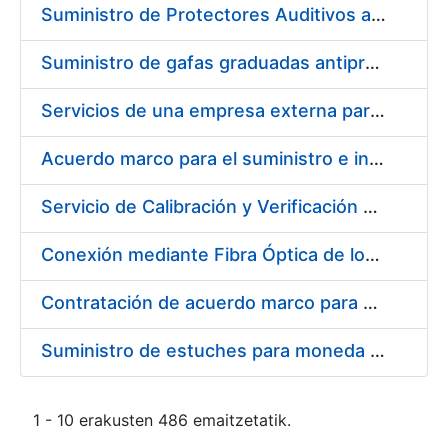
Suministro de Protectores Auditivos a medida para las personas trabajadoras de los Centros de Trabajo de Madrid y Burgos
Suministro de gafas graduadas antiproyecciones para los trabajadores de la FNMT-RCM en los centros de trabajo de Madrid y Burgos
Servicios de una empresa externa para el asesoramiento y resolución de los recursos de alzada que se presentan relacionados con procesos de selección para la FNMT-RCM
Acuerdo marco para el suministro e instalación de persianas, estores y otros complementos
Servicio de Calibración y Verificación Externa de los Equipos de Medición del Servicio de Prevención de la FNMT-RCM
Conexión mediante Fibra Óptica de los Centros de Proceso de Datos (CPDs) de las sedes de la FNMT-RCM de Burgos y Madrid
Contratación de acuerdo marco para el Suministro de Material de Electricidad para la Fábrica Nacional de Moneda y Timbre-Real Casa de la Moneda en su centro de trabajo de Burgos
Suministro de estuches para moneda de 30 €
1 - 10 erakusten 486 emaitzetatik.