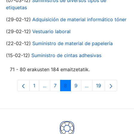
(07-03-12)
Suministros de diversos tipos de
etiquetas
(29-02-12)
Adquisición de material informático tóner
(29-02-12)
Vestuario laboral
(22-02-12)
Suministro de material de papelería
(15-02-12)
Suministro de cintas adhesivas
71 - 80 erakusten 184 emaitzetatik.
1
...
7
8
9
...
19
Orrialdea
Intermediate Pages Use TAB to navigat
Orrialdea
Orrialdea
Orrialdea
Intermediate Pages U
Orrialdea