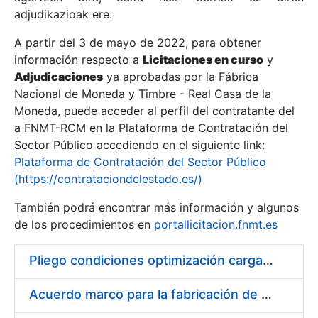
adjudikazioak ere:
A partir del 3 de mayo de 2022, para obtener
Erakutsi/Ezkutatu
información respecto a
Licitaciones en curso
y
Erakutsi/Ezkutatu
Adjudicaciones
ya aprobadas por la Fábrica
Nacional de Moneda y Timbre - Real Casa de la
Erakutsi/Ezkutatu
Moneda, puede acceder al perfil del contratante del
a FNMT-RCM en la Plataforma de Contratación del
Sector Público accediendo en el siguiente link:
Plataforma de Contratación del Sector Público
(https://contrataciondelestado.es/)
También podrá encontrar más información y algunos
de los procedimientos en
portallicitacion.fnmt.es
Pliego condiciones optimización cargas compras firmado
Erakutsi/Ezkutatu
Acuerdo marco para la fabricación de piezas