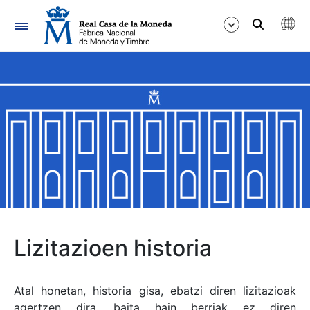
Nabigazioa
Erakutsi/Ezkutatu
Erakutsi/Ezkutatu
Erakutsi/Ezkutatu
Erakutsi/Ezkutatu
Erakutsi/Ezkutatu
Lizitazioen historia
Erakutsi/Ezkutatu
Atal honetan, historia gisa, ebatzi diren lizitazioak
agertzen dira, baita hain berriak ez diren