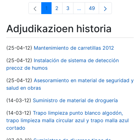
1
2
3
...
49
Orrialdea
Orrialdea
Orrialdea
Intermediate Pages Use T
Orrialdea
Adjudikazioen historia
(25-04-12)
Mantenimiento de carretillas 2012
(25-04-12)
Instalación de sistema de detección
precoz de humos
(25-04-12)
Asesoramiento en material de seguridad y
salud en obras
(14-03-12)
Suministro de material de droguería
(14-03-12)
Trapo limpieza punto blanco algodón,
trapo limpieza malla circular azul y trapo malla azul
cortado