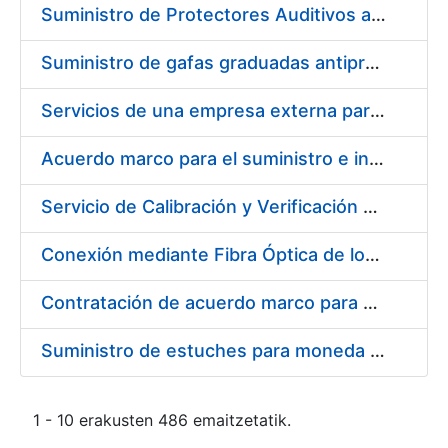
Suministro de Protectores Auditivos a medida para las personas trabajadoras de los Centros de Trabajo de Madrid y Burgos
Suministro de gafas graduadas antiproyecciones para los trabajadores de la FNMT-RCM en los centros de trabajo de Madrid y Burgos
Servicios de una empresa externa para el asesoramiento y resolución de los recursos de alzada que se presentan relacionados con procesos de selección para la FNMT-RCM
Acuerdo marco para el suministro e instalación de persianas, estores y otros complementos
Servicio de Calibración y Verificación Externa de los Equipos de Medición del Servicio de Prevención de la FNMT-RCM
Conexión mediante Fibra Óptica de los Centros de Proceso de Datos (CPDs) de las sedes de la FNMT-RCM de Burgos y Madrid
Contratación de acuerdo marco para el Suministro de Material de Electricidad para la Fábrica Nacional de Moneda y Timbre-Real Casa de la Moneda en su centro de trabajo de Burgos
Suministro de estuches para moneda de 30 €
1 - 10 erakusten 486 emaitzetatik.