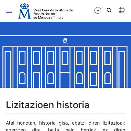
Nabigazioa
Erakutsi/Ezkutatu
Erakutsi/Ezkutatu
Erakutsi/Ezkutatu
Erakutsi/Ezkutatu
Erakutsi/Ezkutatu
Lizitazioen historia
Erakutsi/Ezkutatu
Atal honetan, historia gisa, ebatzi diren lizitazioak
agertzen dira, baita hain berriak ez diren