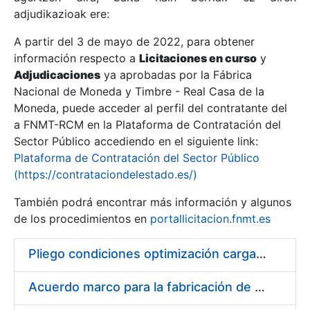
adjudikazioak ere:
A partir del 3 de mayo de 2022, para obtener
Erakutsi/Ezkutatu
información respecto a
Licitaciones en curso
y
Erakutsi/Ezkutatu
Adjudicaciones
ya aprobadas por la Fábrica
Nacional de Moneda y Timbre - Real Casa de la
Erakutsi/Ezkutatu
Moneda, puede acceder al perfil del contratante del
a FNMT-RCM en la Plataforma de Contratación del
Sector Público accediendo en el siguiente link:
Plataforma de Contratación del Sector Público
(https://contrataciondelestado.es/)
También podrá encontrar más información y algunos
de los procedimientos en
portallicitacion.fnmt.es
Pliego condiciones optimización cargas compras firmado
Erakutsi/Ezkutatu
Acuerdo marco para la fabricación de piezas