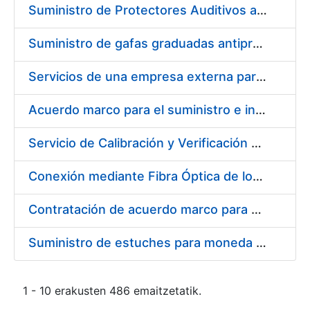
Suministro de Protectores Auditivos a medida para las personas trabajadoras de los Centros de Trabajo de Madrid y Burgos
Suministro de gafas graduadas antiproyecciones para los trabajadores de la FNMT-RCM en los centros de trabajo de Madrid y Burgos
Servicios de una empresa externa para el asesoramiento y resolución de los recursos de alzada que se presentan relacionados con procesos de selección para la FNMT-RCM
Acuerdo marco para el suministro e instalación de persianas, estores y otros complementos
Servicio de Calibración y Verificación Externa de los Equipos de Medición del Servicio de Prevención de la FNMT-RCM
Conexión mediante Fibra Óptica de los Centros de Proceso de Datos (CPDs) de las sedes de la FNMT-RCM de Burgos y Madrid
Contratación de acuerdo marco para el Suministro de Material de Electricidad para la Fábrica Nacional de Moneda y Timbre-Real Casa de la Moneda en su centro de trabajo de Burgos
Suministro de estuches para moneda de 30 €
1 - 10 erakusten 486 emaitzetatik.