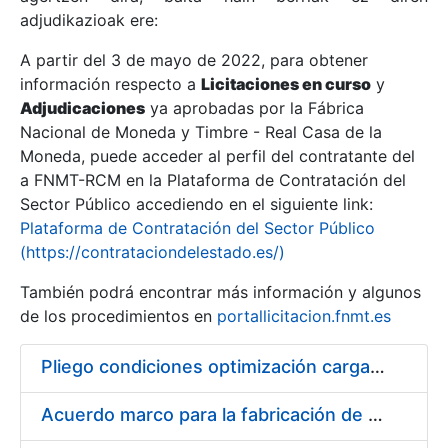
adjudikazioak ere:
A partir del 3 de mayo de 2022, para obtener
Erakutsi/Ezkutatu
información respecto a
Licitaciones en curso
y
Erakutsi/Ezkutatu
Adjudicaciones
ya aprobadas por la Fábrica
Nacional de Moneda y Timbre - Real Casa de la
Erakutsi/Ezkutatu
Moneda, puede acceder al perfil del contratante del
a FNMT-RCM en la Plataforma de Contratación del
Sector Público accediendo en el siguiente link:
Plataforma de Contratación del Sector Público
(https://contrataciondelestado.es/)
También podrá encontrar más información y algunos
de los procedimientos en
portallicitacion.fnmt.es
Pliego condiciones optimización cargas compras firmado
Erakutsi/Ezkutatu
Acuerdo marco para la fabricación de piezas