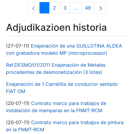
1
2
3
...
49
Orrialdea
Orrialdea
Orrialdea
Intermediate Pages Use T
Orrialdea
Adjudikazioen historia
(27-07-11)
Enajenación de una GUILLOTINA ALDEA
con grabadora modelo MP (microprocessor)
Ref.DESMO/01/2011 Enajenación de Metales
procedentes de desmonetización (3 lotes)
Enajenación de 1 Carretilla de conductor sentado
FIAT OM
(20-07-11)
Contrato marco para trabajos de
instalación de mamparas en la FNMT-RCM
(20-07-11)
Contrato marco para trabajos de pintura
en la FNMT-RCM