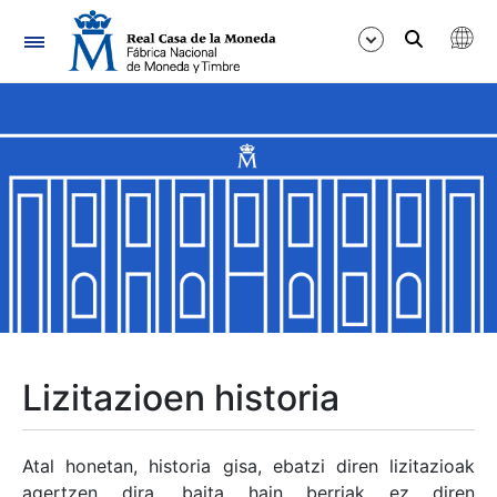
Nabigazioa
Erakutsi/Ezkutatu
Erakutsi/Ezkutatu
Erakutsi/Ezkutatu
Erakutsi/Ezkutatu
Erakutsi/Ezkutatu
Lizitazioen historia
Erakutsi/Ezkutatu
Atal honetan, historia gisa, ebatzi diren lizitazioak
agertzen dira, baita hain berriak ez diren