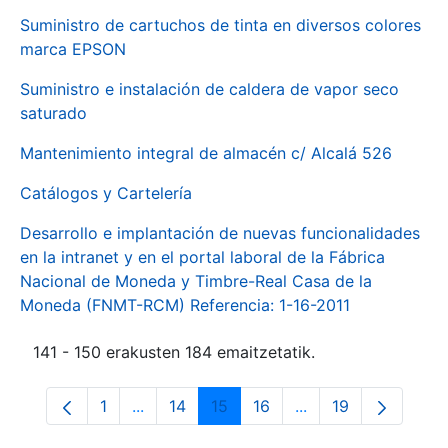
Suministro de cartuchos de tinta en diversos colores
marca EPSON
Suministro e instalación de caldera de vapor seco
saturado
Mantenimiento integral de almacén c/ Alcalá 526
Catálogos y Cartelería
Desarrollo e implantación de nuevas funcionalidades
en la intranet y en el portal laboral de la Fábrica
Nacional de Moneda y Timbre-Real Casa de la
Moneda (FNMT-RCM) Referencia: 1-16-2011
141 - 150 erakusten 184 emaitzetatik.
1
...
14
15
16
...
19
Orrialdea
Intermediate Pages Use TAB to navigate.
Orrialdea
Orrialdea
Orrialdea
Intermediate Pages
Orrialdea