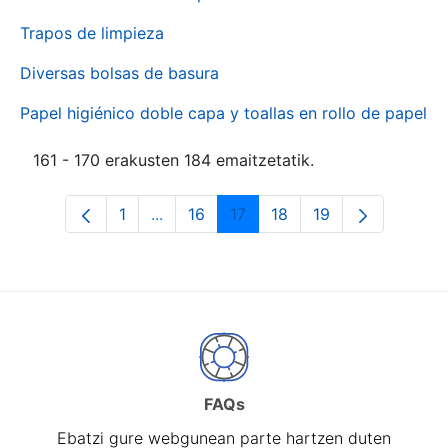
Trapos de limpieza
Diversas bolsas de basura
Papel higiénico doble capa y toallas en rollo de papel
161 - 170 erakusten 184 emaitzetatik.
1
...
16
17
18
19
Orrialdea
Intermediate Pages Use TAB to naviga
Orrialdea
Orrialdea
Orrialdea
Orrialdea
FAQs
Ebatzi gure webgunean parte hartzen duten