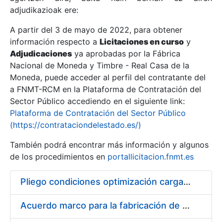
adjudikazioak ere:
A partir del 3 de mayo de 2022, para obtener
Erakutsi/Ezkutatu
información respecto a
Licitaciones en curso
y
Erakutsi/Ezkutatu
Adjudicaciones
ya aprobadas por la Fábrica
Nacional de Moneda y Timbre - Real Casa de la
Erakutsi/Ezkutatu
Moneda, puede acceder al perfil del contratante del
a FNMT-RCM en la Plataforma de Contratación del
Sector Público accediendo en el siguiente link:
Plataforma de Contratación del Sector Público
(https://contrataciondelestado.es/)
También podrá encontrar más información y algunos
de los procedimientos en
portallicitacion.fnmt.es
Pliego condiciones optimización cargas compras firmado
Erakutsi/Ezkutatu
Acuerdo marco para la fabricación de piezas