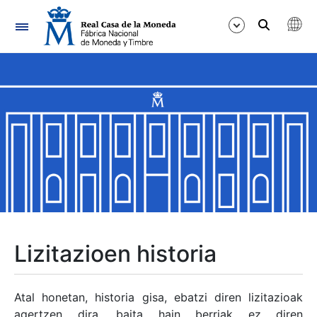
Nabigazioa
Erakutsi/Ezkutatu
Erakutsi/Ezkutatu
Erakutsi/Ezkutatu
Erakutsi/Ezkutatu
Erakutsi/Ezkutatu
Lizitazioen historia
Erakutsi/Ezkutatu
Atal honetan, historia gisa, ebatzi diren lizitazioak
agertzen dira, baita hain berriak ez diren