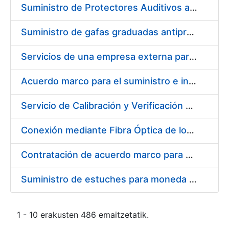
Suministro de Protectores Auditivos a medida para las personas trabajadoras de los Centros de Trabajo de Madrid y Burgos
Suministro de gafas graduadas antiproyecciones para los trabajadores de la FNMT-RCM en los centros de trabajo de Madrid y Burgos
Servicios de una empresa externa para el asesoramiento y resolución de los recursos de alzada que se presentan relacionados con procesos de selección para la FNMT-RCM
Acuerdo marco para el suministro e instalación de persianas, estores y otros complementos
Servicio de Calibración y Verificación Externa de los Equipos de Medición del Servicio de Prevención de la FNMT-RCM
Conexión mediante Fibra Óptica de los Centros de Proceso de Datos (CPDs) de las sedes de la FNMT-RCM de Burgos y Madrid
Contratación de acuerdo marco para el Suministro de Material de Electricidad para la Fábrica Nacional de Moneda y Timbre-Real Casa de la Moneda en su centro de trabajo de Burgos
Suministro de estuches para moneda de 30 €
1 - 10 erakusten 486 emaitzetatik.