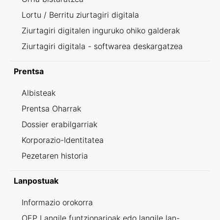
Lortu / Berritu ziurtagiri digitala
Ziurtagiri digitalen inguruko ohiko galderak
Ziurtagiri digitala - softwarea deskargatzea
Prentsa
Albisteak
Prentsa Oharrak
Dossier erabilgarriak
Korporazio-Identitatea
Pezetaren historia
Lanpostuak
Informazio orokorra
OEP Langile funtzionarioak edo langile lan-