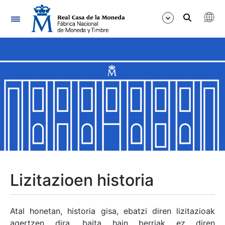
Nabigazioa
Erakutsi/Ezkutatu
Erakutsi/Ezkutatu
Erakutsi/Ezkutatu
Erakutsi/Ezkutatu
Erakutsi/Ezkutatu
Lizitazioen historia
Erakutsi/Ezkutatu
Atal honetan, historia gisa, ebatzi diren lizitazioak
agertzen dira, baita hain berriak ez diren