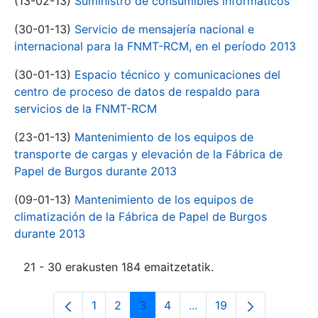
(13-02-13)
Suministro de consumibles informáticos
(30-01-13)
Servicio de mensajería nacional e
internacional para la FNMT-RCM, en el período 2013
(30-01-13)
Espacio técnico y comunicaciones del
centro de proceso de datos de respaldo para
servicios de la FNMT-RCM
(23-01-13)
Mantenimiento de los equipos de
transporte de cargas y elevación de la Fábrica de
Papel de Burgos durante 2013
(09-01-13)
Mantenimiento de los equipos de
climatización de la Fábrica de Papel de Burgos
durante 2013
21 - 30 erakusten 184 emaitzetatik.
1
2
3
4
...
19
Orrialdea
Orrialdea
Orrialdea
Orrialdea
Intermediate Pages Use
Orrialdea