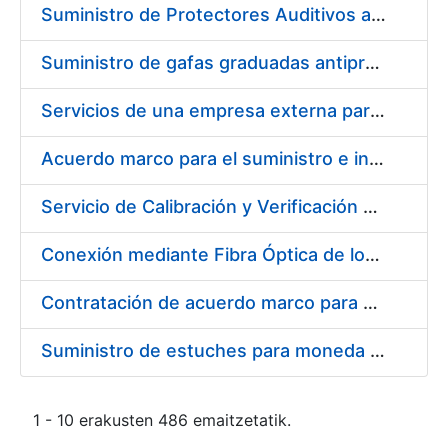
Suministro de Protectores Auditivos a medida para las personas trabajadoras de los Centros de Trabajo de Madrid y Burgos
Suministro de gafas graduadas antiproyecciones para los trabajadores de la FNMT-RCM en los centros de trabajo de Madrid y Burgos
Servicios de una empresa externa para el asesoramiento y resolución de los recursos de alzada que se presentan relacionados con procesos de selección para la FNMT-RCM
Acuerdo marco para el suministro e instalación de persianas, estores y otros complementos
Servicio de Calibración y Verificación Externa de los Equipos de Medición del Servicio de Prevención de la FNMT-RCM
Conexión mediante Fibra Óptica de los Centros de Proceso de Datos (CPDs) de las sedes de la FNMT-RCM de Burgos y Madrid
Contratación de acuerdo marco para el Suministro de Material de Electricidad para la Fábrica Nacional de Moneda y Timbre-Real Casa de la Moneda en su centro de trabajo de Burgos
Suministro de estuches para moneda de 30 €
1 - 10 erakusten 486 emaitzetatik.