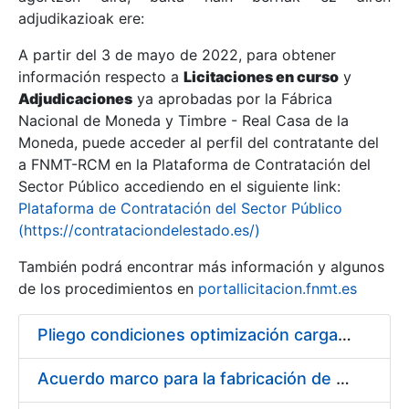
adjudikazioak ere:
A partir del 3 de mayo de 2022, para obtener
Erakutsi/Ezkutatu
información respecto a
Licitaciones en curso
y
Erakutsi/Ezkutatu
Adjudicaciones
ya aprobadas por la Fábrica
Nacional de Moneda y Timbre - Real Casa de la
Erakutsi/Ezkutatu
Moneda, puede acceder al perfil del contratante del
a FNMT-RCM en la Plataforma de Contratación del
Sector Público accediendo en el siguiente link:
Plataforma de Contratación del Sector Público
(https://contrataciondelestado.es/)
También podrá encontrar más información y algunos
de los procedimientos en
portallicitacion.fnmt.es
Pliego condiciones optimización cargas compras firmado
Erakutsi/Ezkutatu
Acuerdo marco para la fabricación de piezas