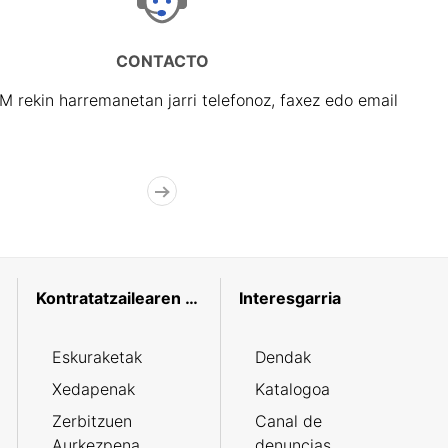
CONTACTO
rekin harremanetan jarri telefonoz, faxez edo email
Kontratatzailearen profila
Interesgarria
Eskuraketak
Dendak
Xedapenak
Katalogoa
Zerbitzuen
Canal de
Aurkezpena
denuncias