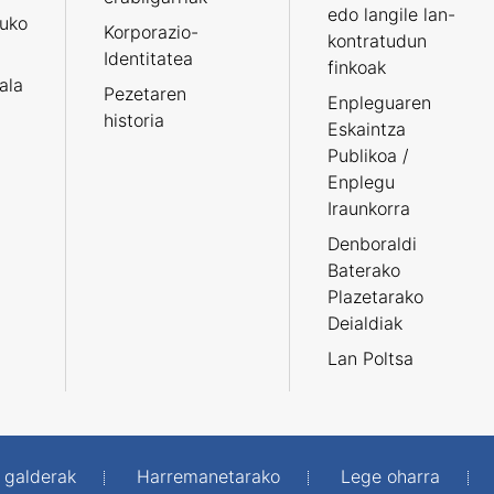
edo langile lan-
ruko
Korporazio-
kontratudun
Identitatea
finkoak
tala
Pezetaren
Enpleguaren
historia
Eskaintza
Publikoa /
Enplegu
Iraunkorra
Denboraldi
Baterako
Plazetarako
Deialdiak
Lan Poltsa
 galderak
Harremanetarako
Lege oharra