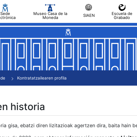
Sede
Museo Casa de la
Escuela de
SIAEN
ectrónica
Moneda
Grabado
tatu
tatu
tatu
tatu
nde
Kontratatzailearen profila
tatu
en historia
ria gisa, ebatzi diren lizitazioak agertzen dira, baita hain 
tu