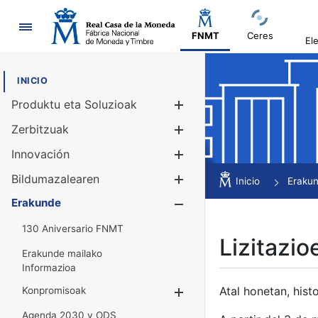
Nabigazioa
FNMT
Ceres
El
INICIO
Produktu eta Soluzioak
Erakutsi/Ezku
Zerbitzuak
Erakutsi/Ezku
Innovación
Erakutsi/Ezku
Bildumazalearen
Erakutsi/Ezku
Inicio
Eraku
Erakunde
Erakutsi/Ezku
130 Aniversario FNMT
Lizitazio
Erakunde mailako
Informazioa
Atal honetan, histo
Konpromisoak
Erakutsi/Ezkuta
Agenda 2030 y ODS