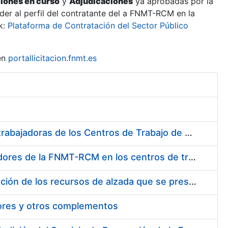
ciones en curso
y
Adjudicaciones
ya aprobadas por la
er al perfil del contratante del a FNMT-RCM en la
k:
Plataforma de Contratación del Sector Público
en
portallicitacion.fnmt.es
Suministro de Protectores Auditivos a medida para las personas trabajadoras de los Centros de Trabajo de Madrid y Burgos
Suministro de gafas graduadas antiproyecciones para los trabajadores de la FNMT-RCM en los centros de trabajo de Madrid y Burgos
Servicios de una empresa externa para el asesoramiento y resolución de los recursos de alzada que se presentan relacionados con procesos de selección para la FNMT-RCM
tores y otros complementos