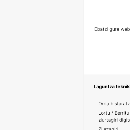
Ebatzi gure web
Laguntza tekni
Orria bistarat
Lortu / Berritu
ziurtagiri digit
Ziurtagiri