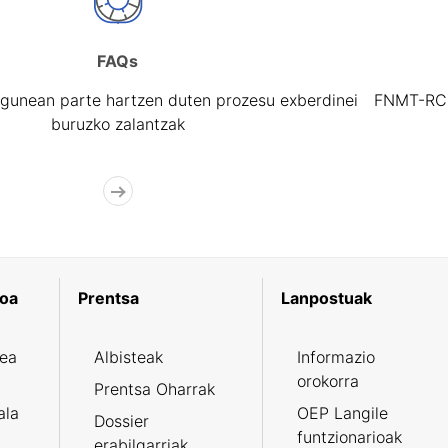
FAQs
gunean parte hartzen duten prozesu exberdinei
FNMT-RCM 
buruzko zalantzak
koa
Prentsa
Lanpostuak
zea
Albisteak
Informazio
orokorra
Prentsa Oharrak
ala
OEP Langile
Dossier
funtzionarioak
erabilgarriak