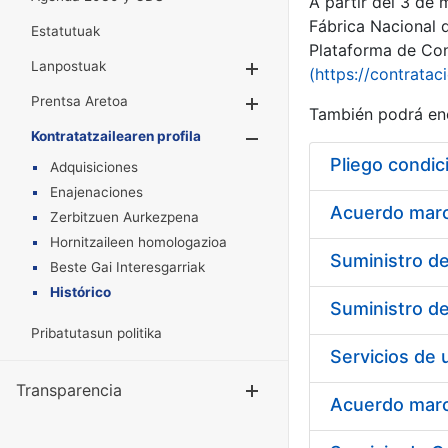
A partir del 3 de
Fábrica Nacional 
Estatutuak
Plataforma de Cont
Lanpostuak
Erakutsi/Ezkuta
(https://contratac
Prentsa Aretoa
Erakutsi/Ezkuta
También podrá enc
Kontratatzailearen profila
Erakutsi/Ezkut
Pliego condic
Adquisiciones
Enajenaciones
Acuerdo marco
Zerbitzuen Aurkezpena
Hornitzaileen homologazioa
Beste Gai Interesgarriak
Histórico
Pribatutasun politika
Transparencia
Erakutsi/Ezku
Acuerdo marco