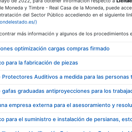
 mayo de 2022, para obtener información respecto a
Licita
de Moneda y Timbre - Real Casa de la Moneda, puede acced
ratación del Sector Público accediendo en el siguiente lin
tu
iondelestado.es/)
tu
ontrar más información y algunos de los procedimientos 
atu
iones optimización cargas compras firmado
 para la fabricación de piezas
tatu
 para el suministro e instalación de persianas, es