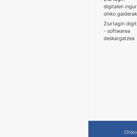
digitalen ingu
ohiko galderak
Ziurtagiri digi
- softwarea
deskargatzea
Ohiko