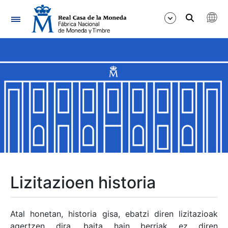
Nabigazioa
Erakutsi/Ezkutatu
Erakutsi/Ezkutatu
Erakutsi/Ezkutatu
Erakutsi/Ezkutatu
Erakutsi/Ezkutatu
Lizitazioen historia
Erakutsi/Ezkutatu
Atal honetan, historia gisa, ebatzi diren lizitazioak
agertzen dira, baita hain berriak ez diren