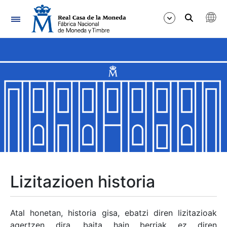
Nabigazioa
Erakutsi/Ezkutatu
Erakutsi/Ezkutatu
Erakutsi/Ezkutatu
Erakutsi/Ezkutatu
Erakutsi/Ezkutatu
Lizitazioen historia
Erakutsi/Ezkutatu
Atal honetan, historia gisa, ebatzi diren lizitazioak
agertzen dira, baita hain berriak ez diren