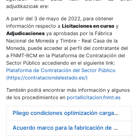
adjudikazioak ere:
A partir del 3 de mayo de 2022, para obtener
Erakutsi/Ezkutatu
información respecto a
Licitaciones en curso
y
Erakutsi/Ezkutatu
Adjudicaciones
ya aprobadas por la Fábrica
Nacional de Moneda y Timbre - Real Casa de la
Erakutsi/Ezkutatu
Moneda, puede acceder al perfil del contratante del
a FNMT-RCM en la Plataforma de Contratación del
Sector Público accediendo en el siguiente link:
Plataforma de Contratación del Sector Público
(https://contrataciondelestado.es/)
También podrá encontrar más información y algunos
de los procedimientos en
portallicitacion.fnmt.es
Pliego condiciones optimización cargas compras firmado
Erakutsi/Ezkutatu
Acuerdo marco para la fabricación de piezas