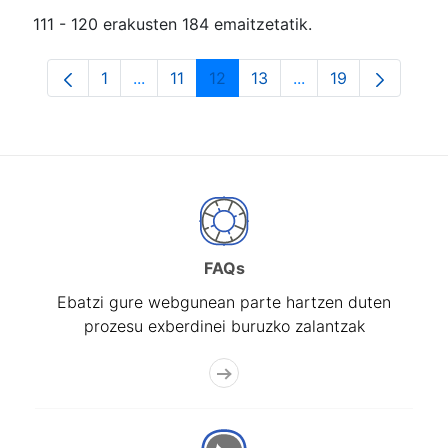
111 - 120 erakusten 184 emaitzetatik.
1
...
11
12
13
...
19
Orrialdea
Intermediate Pages Use TAB to navigate.
Orrialdea
Orrialdea
Orrialdea
Intermediate Pages
Orrialdea
FAQs
Ebatzi gure webgunean parte hartzen duten
prozesu exberdinei buruzko zalantzak