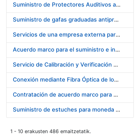
Suministro de Protectores Auditivos a medida para las personas trabajadoras de los Centros de Trabajo de Madrid y Burgos
Suministro de gafas graduadas antiproyecciones para los trabajadores de la FNMT-RCM en los centros de trabajo de Madrid y Burgos
Servicios de una empresa externa para el asesoramiento y resolución de los recursos de alzada que se presentan relacionados con procesos de selección para la FNMT-RCM
Acuerdo marco para el suministro e instalación de persianas, estores y otros complementos
Servicio de Calibración y Verificación Externa de los Equipos de Medición del Servicio de Prevención de la FNMT-RCM
Conexión mediante Fibra Óptica de los Centros de Proceso de Datos (CPDs) de las sedes de la FNMT-RCM de Burgos y Madrid
Contratación de acuerdo marco para el Suministro de Material de Electricidad para la Fábrica Nacional de Moneda y Timbre-Real Casa de la Moneda en su centro de trabajo de Burgos
Suministro de estuches para moneda de 30 €
1 - 10 erakusten 486 emaitzetatik.