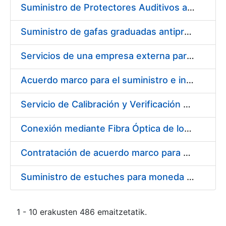
Suministro de Protectores Auditivos a medida para las personas trabajadoras de los Centros de Trabajo de Madrid y Burgos
Suministro de gafas graduadas antiproyecciones para los trabajadores de la FNMT-RCM en los centros de trabajo de Madrid y Burgos
Servicios de una empresa externa para el asesoramiento y resolución de los recursos de alzada que se presentan relacionados con procesos de selección para la FNMT-RCM
Acuerdo marco para el suministro e instalación de persianas, estores y otros complementos
Servicio de Calibración y Verificación Externa de los Equipos de Medición del Servicio de Prevención de la FNMT-RCM
Conexión mediante Fibra Óptica de los Centros de Proceso de Datos (CPDs) de las sedes de la FNMT-RCM de Burgos y Madrid
Contratación de acuerdo marco para el Suministro de Material de Electricidad para la Fábrica Nacional de Moneda y Timbre-Real Casa de la Moneda en su centro de trabajo de Burgos
Suministro de estuches para moneda de 30 €
1 - 10 erakusten 486 emaitzetatik.