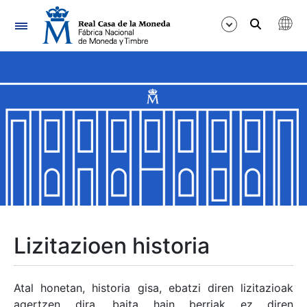
Nabigazioa
Erakutsi/Ezkutatu
Erakutsi/Ezkutatu
Erakutsi/Ezkutatu
Erakutsi/Ezkutatu
Erakutsi/Ezkutatu
Lizitazioen historia
Erakutsi/Ezkutatu
Atal honetan, historia gisa, ebatzi diren lizitazioak
agertzen dira, baita hain berriak ez diren