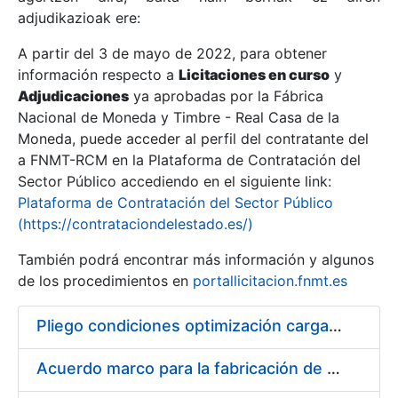
adjudikazioak ere:
A partir del 3 de mayo de 2022, para obtener
Erakutsi/Ezkutatu
información respecto a
Licitaciones en curso
y
Erakutsi/Ezkutatu
Adjudicaciones
ya aprobadas por la Fábrica
Nacional de Moneda y Timbre - Real Casa de la
Erakutsi/Ezkutatu
Moneda, puede acceder al perfil del contratante del
a FNMT-RCM en la Plataforma de Contratación del
Sector Público accediendo en el siguiente link:
Plataforma de Contratación del Sector Público
(https://contrataciondelestado.es/)
También podrá encontrar más información y algunos
de los procedimientos en
portallicitacion.fnmt.es
Pliego condiciones optimización cargas compras firmado
Erakutsi/Ezkutatu
Acuerdo marco para la fabricación de piezas