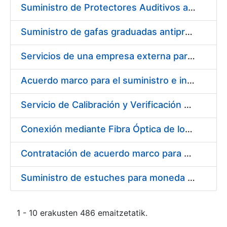
Suministro de Protectores Auditivos a medida para las personas trabajadoras de los Centros de Trabajo de Madrid y Burgos
Suministro de gafas graduadas antiproyecciones para los trabajadores de la FNMT-RCM en los centros de trabajo de Madrid y Burgos
Servicios de una empresa externa para el asesoramiento y resolución de los recursos de alzada que se presentan relacionados con procesos de selección para la FNMT-RCM
Acuerdo marco para el suministro e instalación de persianas, estores y otros complementos
Servicio de Calibración y Verificación Externa de los Equipos de Medición del Servicio de Prevención de la FNMT-RCM
Conexión mediante Fibra Óptica de los Centros de Proceso de Datos (CPDs) de las sedes de la FNMT-RCM de Burgos y Madrid
Contratación de acuerdo marco para el Suministro de Material de Electricidad para la Fábrica Nacional de Moneda y Timbre-Real Casa de la Moneda en su centro de trabajo de Burgos
Suministro de estuches para moneda de 30 €
1 - 10 erakusten 486 emaitzetatik.