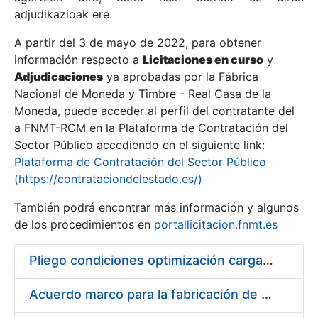
adjudikazioak ere:
A partir del 3 de mayo de 2022, para obtener
Erakutsi/Ezkutatu
información respecto a
Licitaciones en curso
y
Erakutsi/Ezkutatu
Adjudicaciones
ya aprobadas por la Fábrica
Nacional de Moneda y Timbre - Real Casa de la
Erakutsi/Ezkutatu
Moneda, puede acceder al perfil del contratante del
a FNMT-RCM en la Plataforma de Contratación del
Sector Público accediendo en el siguiente link:
Plataforma de Contratación del Sector Público
(https://contrataciondelestado.es/)
También podrá encontrar más información y algunos
de los procedimientos en
portallicitacion.fnmt.es
Pliego condiciones optimización cargas compras firmado
Erakutsi/Ezkutatu
Acuerdo marco para la fabricación de piezas