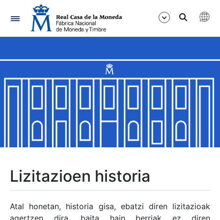
Nabigazioa
Erakutsi/Ezkutatu
Erakutsi/Ezkutatu
Erakutsi/Ezkutatu
Erakutsi/Ezkutatu
Erakutsi/Ezkutatu
Lizitazioen historia
Erakutsi/Ezkutatu
Atal honetan, historia gisa, ebatzi diren lizitazioak
agertzen dira, baita hain berriak ez diren