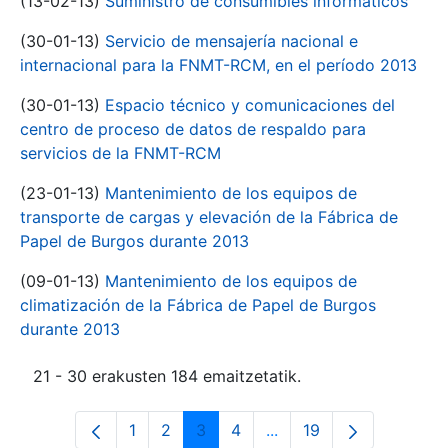
(13-02-13)
Suministro de consumibles informáticos
(30-01-13)
Servicio de mensajería nacional e
internacional para la FNMT-RCM, en el período 2013
(30-01-13)
Espacio técnico y comunicaciones del
centro de proceso de datos de respaldo para
servicios de la FNMT-RCM
(23-01-13)
Mantenimiento de los equipos de
transporte de cargas y elevación de la Fábrica de
Papel de Burgos durante 2013
(09-01-13)
Mantenimiento de los equipos de
climatización de la Fábrica de Papel de Burgos
durante 2013
21 - 30 erakusten 184 emaitzetatik.
1
2
3
4
...
19
Orrialdea
Orrialdea
Orrialdea
Orrialdea
Intermediate Pages Use
Orrialdea