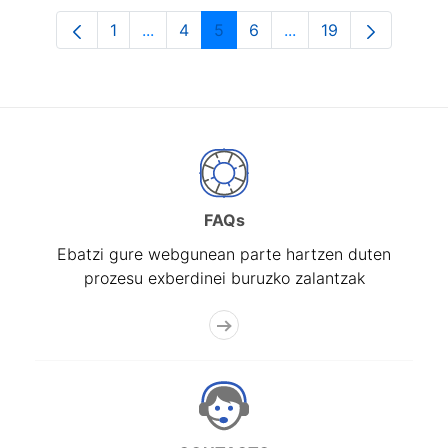
1
...
4
5
6
...
19
Orrialdea
Intermediate Pages Use TAB to navigat
Orrialdea
Orrialdea
Orrialdea
Intermediate Pages U
Orrialdea
FAQs
Ebatzi gure webgunean parte hartzen duten
prozesu exberdinei buruzko zalantzak