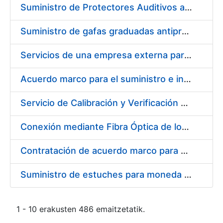
Suministro de Protectores Auditivos a medida para las personas trabajadoras de los Centros de Trabajo de Madrid y Burgos
Suministro de gafas graduadas antiproyecciones para los trabajadores de la FNMT-RCM en los centros de trabajo de Madrid y Burgos
Servicios de una empresa externa para el asesoramiento y resolución de los recursos de alzada que se presentan relacionados con procesos de selección para la FNMT-RCM
Acuerdo marco para el suministro e instalación de persianas, estores y otros complementos
Servicio de Calibración y Verificación Externa de los Equipos de Medición del Servicio de Prevención de la FNMT-RCM
Conexión mediante Fibra Óptica de los Centros de Proceso de Datos (CPDs) de las sedes de la FNMT-RCM de Burgos y Madrid
Contratación de acuerdo marco para el Suministro de Material de Electricidad para la Fábrica Nacional de Moneda y Timbre-Real Casa de la Moneda en su centro de trabajo de Burgos
Suministro de estuches para moneda de 30 €
1 - 10 erakusten 486 emaitzetatik.