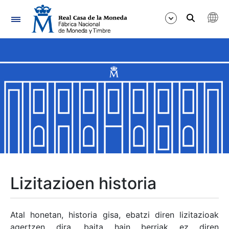
Nabigazioa
Erakutsi/Ezkutatu
Erakutsi/Ezkutatu
Erakutsi/Ezkutatu
Erakutsi/Ezkutatu
Erakutsi/Ezkutatu
Lizitazioen historia
Erakutsi/Ezkutatu
Atal honetan, historia gisa, ebatzi diren lizitazioak
agertzen dira, baita hain berriak ez diren