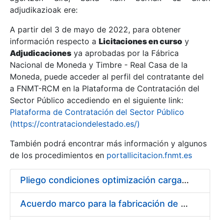
adjudikazioak ere:
A partir del 3 de mayo de 2022, para obtener
Erakutsi/Ezkutatu
información respecto a
Licitaciones en curso
y
Erakutsi/Ezkutatu
Adjudicaciones
ya aprobadas por la Fábrica
Nacional de Moneda y Timbre - Real Casa de la
Erakutsi/Ezkutatu
Moneda, puede acceder al perfil del contratante del
a FNMT-RCM en la Plataforma de Contratación del
Sector Público accediendo en el siguiente link:
Plataforma de Contratación del Sector Público
(https://contrataciondelestado.es/)
También podrá encontrar más información y algunos
de los procedimientos en
portallicitacion.fnmt.es
Pliego condiciones optimización cargas compras firmado
Erakutsi/Ezkutatu
Acuerdo marco para la fabricación de piezas