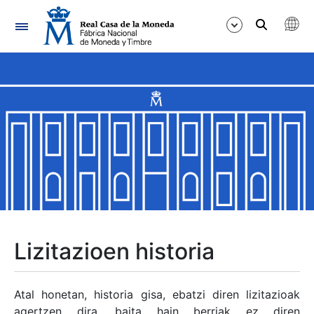
Nabigazioa
Erakutsi/Ezkutatu
Erakutsi/Ezkutatu
Erakutsi/Ezkutatu
Erakutsi/Ezkutatu
Erakutsi/Ezkutatu
Lizitazioen historia
Erakutsi/Ezkutatu
Atal honetan, historia gisa, ebatzi diren lizitazioak
agertzen dira, baita hain berriak ez diren