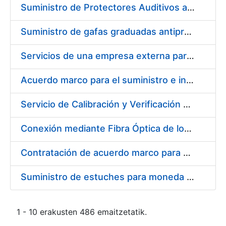
Suministro de Protectores Auditivos a medida para las personas trabajadoras de los Centros de Trabajo de Madrid y Burgos
Suministro de gafas graduadas antiproyecciones para los trabajadores de la FNMT-RCM en los centros de trabajo de Madrid y Burgos
Servicios de una empresa externa para el asesoramiento y resolución de los recursos de alzada que se presentan relacionados con procesos de selección para la FNMT-RCM
Acuerdo marco para el suministro e instalación de persianas, estores y otros complementos
Servicio de Calibración y Verificación Externa de los Equipos de Medición del Servicio de Prevención de la FNMT-RCM
Conexión mediante Fibra Óptica de los Centros de Proceso de Datos (CPDs) de las sedes de la FNMT-RCM de Burgos y Madrid
Contratación de acuerdo marco para el Suministro de Material de Electricidad para la Fábrica Nacional de Moneda y Timbre-Real Casa de la Moneda en su centro de trabajo de Burgos
Suministro de estuches para moneda de 30 €
1 - 10 erakusten 486 emaitzetatik.