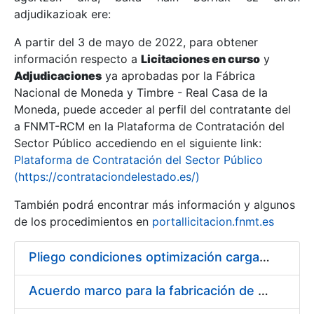
adjudikazioak ere:
A partir del 3 de mayo de 2022, para obtener
Erakutsi/Ezkutatu
información respecto a
Licitaciones en curso
y
Erakutsi/Ezkutatu
Adjudicaciones
ya aprobadas por la Fábrica
Nacional de Moneda y Timbre - Real Casa de la
Erakutsi/Ezkutatu
Moneda, puede acceder al perfil del contratante del
a FNMT-RCM en la Plataforma de Contratación del
Sector Público accediendo en el siguiente link:
Plataforma de Contratación del Sector Público
(https://contrataciondelestado.es/)
También podrá encontrar más información y algunos
de los procedimientos en
portallicitacion.fnmt.es
Pliego condiciones optimización cargas compras firmado
Erakutsi/Ezkutatu
Acuerdo marco para la fabricación de piezas