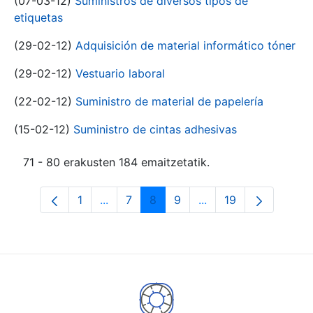
(07-03-12)
Suministros de diversos tipos de
etiquetas
(29-02-12)
Adquisición de material informático tóner
(29-02-12)
Vestuario laboral
(22-02-12)
Suministro de material de papelería
(15-02-12)
Suministro de cintas adhesivas
71 - 80 erakusten 184 emaitzetatik.
1
...
7
8
9
...
19
Orrialdea
Intermediate Pages Use TAB to navigat
Orrialdea
Orrialdea
Orrialdea
Intermediate Pages U
Orrialdea