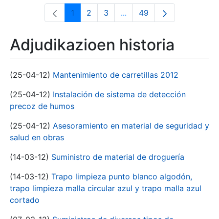
1
2
3
...
49
Orrialdea
Orrialdea
Orrialdea
Intermediate Pages Use T
Orrialdea
Adjudikazioen historia
(25-04-12)
Mantenimiento de carretillas 2012
(25-04-12)
Instalación de sistema de detección
precoz de humos
(25-04-12)
Asesoramiento en material de seguridad y
salud en obras
(14-03-12)
Suministro de material de droguería
(14-03-12)
Trapo limpieza punto blanco algodón,
trapo limpieza malla circular azul y trapo malla azul
cortado