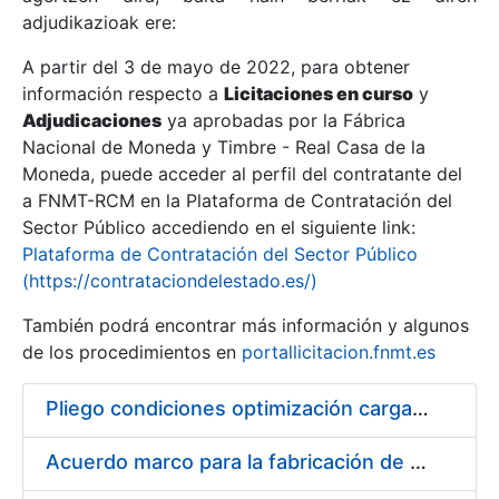
adjudikazioak ere:
A partir del 3 de mayo de 2022, para obtener
Erakutsi/Ezkutatu
información respecto a
Licitaciones en curso
y
Erakutsi/Ezkutatu
Adjudicaciones
ya aprobadas por la Fábrica
Nacional de Moneda y Timbre - Real Casa de la
Erakutsi/Ezkutatu
Moneda, puede acceder al perfil del contratante del
a FNMT-RCM en la Plataforma de Contratación del
Sector Público accediendo en el siguiente link:
Plataforma de Contratación del Sector Público
(https://contrataciondelestado.es/)
También podrá encontrar más información y algunos
de los procedimientos en
portallicitacion.fnmt.es
Pliego condiciones optimización cargas compras firmado
Erakutsi/Ezkutatu
Acuerdo marco para la fabricación de piezas