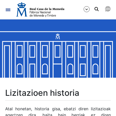
Nabigazioa
Erakutsi/Ezkutatu
Erakutsi/Ezkutatu
Erakutsi/Ezkutatu
Erakutsi/Ezkutatu
Erakutsi/Ezkutatu
Lizitazioen historia
Erakutsi/Ezkutatu
Atal honetan, historia gisa, ebatzi diren lizitazioak
agertzen dira, baita hain berriak ez diren