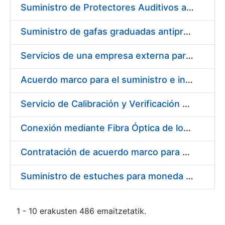
Suministro de Protectores Auditivos a medida para las personas trabajadoras de los Centros de Trabajo de Madrid y Burgos
Suministro de gafas graduadas antiproyecciones para los trabajadores de la FNMT-RCM en los centros de trabajo de Madrid y Burgos
Servicios de una empresa externa para el asesoramiento y resolución de los recursos de alzada que se presentan relacionados con procesos de selección para la FNMT-RCM
Acuerdo marco para el suministro e instalación de persianas, estores y otros complementos
Servicio de Calibración y Verificación Externa de los Equipos de Medición del Servicio de Prevención de la FNMT-RCM
Conexión mediante Fibra Óptica de los Centros de Proceso de Datos (CPDs) de las sedes de la FNMT-RCM de Burgos y Madrid
Contratación de acuerdo marco para el Suministro de Material de Electricidad para la Fábrica Nacional de Moneda y Timbre-Real Casa de la Moneda en su centro de trabajo de Burgos
Suministro de estuches para moneda de 30 €
1 - 10 erakusten 486 emaitzetatik.