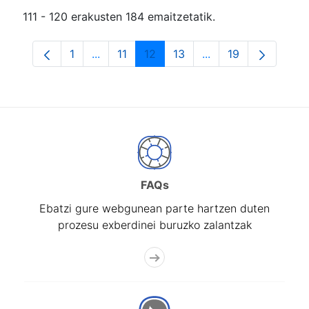
111 - 120 erakusten 184 emaitzetatik.
1
...
11
12
13
...
19
Orrialdea
Intermediate Pages Use TAB to navigate.
Orrialdea
Orrialdea
Orrialdea
Intermediate Pages
Orrialdea
FAQs
Ebatzi gure webgunean parte hartzen duten
prozesu exberdinei buruzko zalantzak