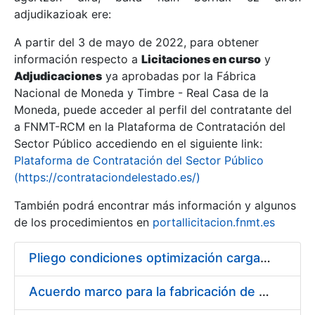
adjudikazioak ere:
A partir del 3 de mayo de 2022, para obtener
Erakutsi/Ezkutatu
información respecto a
Licitaciones en curso
y
Erakutsi/Ezkutatu
Adjudicaciones
ya aprobadas por la Fábrica
Nacional de Moneda y Timbre - Real Casa de la
Erakutsi/Ezkutatu
Moneda, puede acceder al perfil del contratante del
a FNMT-RCM en la Plataforma de Contratación del
Sector Público accediendo en el siguiente link:
Plataforma de Contratación del Sector Público
(https://contrataciondelestado.es/)
También podrá encontrar más información y algunos
de los procedimientos en
portallicitacion.fnmt.es
Pliego condiciones optimización cargas compras firmado
Erakutsi/Ezkutatu
Acuerdo marco para la fabricación de piezas