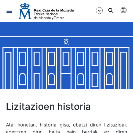
Nabigazioa
Erakutsi/Ezkutatu
Erakutsi/Ezkutatu
Erakutsi/Ezkutatu
Erakutsi/Ezkutatu
Erakutsi/Ezkutatu
Lizitazioen historia
Erakutsi/Ezkutatu
Atal honetan, historia gisa, ebatzi diren lizitazioak
agertzen dira, baita hain berriak ez diren