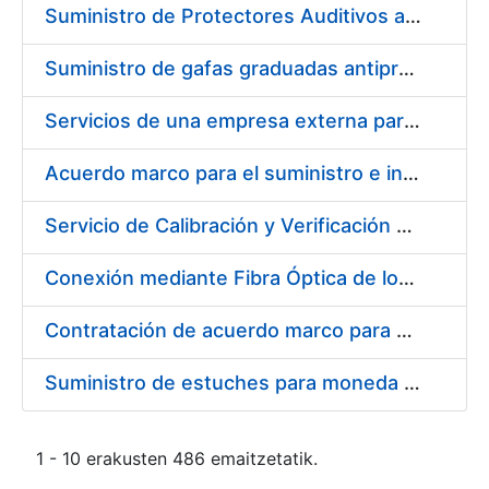
Suministro de Protectores Auditivos a medida para las personas trabajadoras de los Centros de Trabajo de Madrid y Burgos
Suministro de gafas graduadas antiproyecciones para los trabajadores de la FNMT-RCM en los centros de trabajo de Madrid y Burgos
Servicios de una empresa externa para el asesoramiento y resolución de los recursos de alzada que se presentan relacionados con procesos de selección para la FNMT-RCM
Acuerdo marco para el suministro e instalación de persianas, estores y otros complementos
Servicio de Calibración y Verificación Externa de los Equipos de Medición del Servicio de Prevención de la FNMT-RCM
Conexión mediante Fibra Óptica de los Centros de Proceso de Datos (CPDs) de las sedes de la FNMT-RCM de Burgos y Madrid
Contratación de acuerdo marco para el Suministro de Material de Electricidad para la Fábrica Nacional de Moneda y Timbre-Real Casa de la Moneda en su centro de trabajo de Burgos
Suministro de estuches para moneda de 30 €
1 - 10 erakusten 486 emaitzetatik.