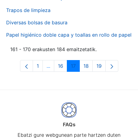
Trapos de limpieza
Diversas bolsas de basura
Papel higiénico doble capa y toallas en rollo de papel
161 - 170 erakusten 184 emaitzetatik.
1
...
16
17
18
19
Orrialdea
Intermediate Pages Use TAB to naviga
Orrialdea
Orrialdea
Orrialdea
Orrialdea
FAQs
Ebatzi gure webgunean parte hartzen duten