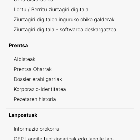
Lortu / Berritu ziurtagiri digitala
Ziurtagiri digitalen inguruko ohiko galderak
Ziurtagiri digitala - softwarea deskargatzea
Prentsa
Albisteak
Prentsa Oharrak
Dossier erabilgarriak
Korporazio-Identitatea
Pezetaren historia
Lanpostuak
Informazio orokorra
OEP Langile funtzionarioak edo langile lan-