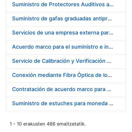
Suministro de Protectores Auditivos a medida para las personas trabajadoras de los Centros de Trabajo de Madrid y Burgos
Suministro de gafas graduadas antiproyecciones para los trabajadores de la FNMT-RCM en los centros de trabajo de Madrid y Burgos
Servicios de una empresa externa para el asesoramiento y resolución de los recursos de alzada que se presentan relacionados con procesos de selección para la FNMT-RCM
Acuerdo marco para el suministro e instalación de persianas, estores y otros complementos
Servicio de Calibración y Verificación Externa de los Equipos de Medición del Servicio de Prevención de la FNMT-RCM
Conexión mediante Fibra Óptica de los Centros de Proceso de Datos (CPDs) de las sedes de la FNMT-RCM de Burgos y Madrid
Contratación de acuerdo marco para el Suministro de Material de Electricidad para la Fábrica Nacional de Moneda y Timbre-Real Casa de la Moneda en su centro de trabajo de Burgos
Suministro de estuches para moneda de 30 €
1 - 10 erakusten 486 emaitzetatik.