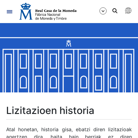
Nabigazioa
Erakutsi/Ezkutatu
Erakutsi/Ezkutatu
Erakutsi/Ezkutatu
Erakutsi/Ezkutatu
Erakutsi/Ezkutatu
Lizitazioen historia
Erakutsi/Ezkutatu
Atal honetan, historia gisa, ebatzi diren lizitazioak
agertzen dira, baita hain berriak ez diren