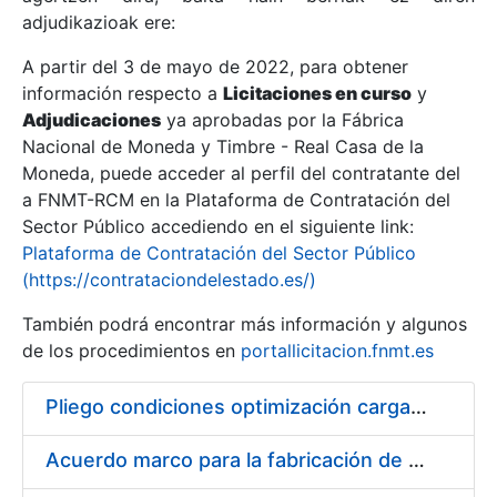
adjudikazioak ere:
A partir del 3 de mayo de 2022, para obtener
Erakutsi/Ezkutatu
información respecto a
Licitaciones en curso
y
Erakutsi/Ezkutatu
Adjudicaciones
ya aprobadas por la Fábrica
Nacional de Moneda y Timbre - Real Casa de la
Erakutsi/Ezkutatu
Moneda, puede acceder al perfil del contratante del
a FNMT-RCM en la Plataforma de Contratación del
Sector Público accediendo en el siguiente link:
Plataforma de Contratación del Sector Público
(https://contrataciondelestado.es/)
También podrá encontrar más información y algunos
de los procedimientos en
portallicitacion.fnmt.es
Pliego condiciones optimización cargas compras firmado
Erakutsi/Ezkutatu
Acuerdo marco para la fabricación de piezas