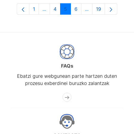
1
...
4
5
6
...
19
Orrialdea
Intermediate Pages Use TAB to navigat
Orrialdea
Orrialdea
Orrialdea
Intermediate Pages U
Orrialdea
FAQs
Ebatzi gure webgunean parte hartzen duten
prozesu exberdinei buruzko zalantzak