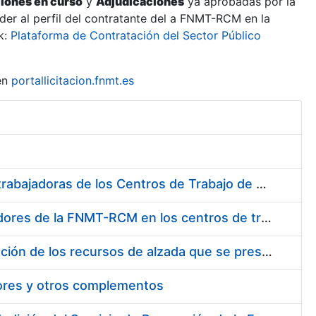
ciones en curso
y
Adjudicaciones
ya aprobadas por la
er al perfil del contratante del a FNMT-RCM en la
k:
Plataforma de Contratación del Sector Público
en
portallicitacion.fnmt.es
Suministro de Protectores Auditivos a medida para las personas trabajadoras de los Centros de Trabajo de Madrid y Burgos
Suministro de gafas graduadas antiproyecciones para los trabajadores de la FNMT-RCM en los centros de trabajo de Madrid y Burgos
Servicios de una empresa externa para el asesoramiento y resolución de los recursos de alzada que se presentan relacionados con procesos de selección para la FNMT-RCM
tores y otros complementos