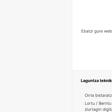
Ebatzi gure web
Laguntza tekni
Orria bistarat
Lortu / Berritu
ziurtagiri digit