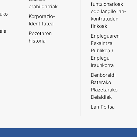
funtzionarioak
erabilgarriak
edo langile lan-
ruko
Korporazio-
kontratudun
Identitatea
finkoak
tala
Pezetaren
Enpleguaren
historia
Eskaintza
Publikoa /
Enplegu
Iraunkorra
Denboraldi
Baterako
Plazetarako
Deialdiak
Lan Poltsa