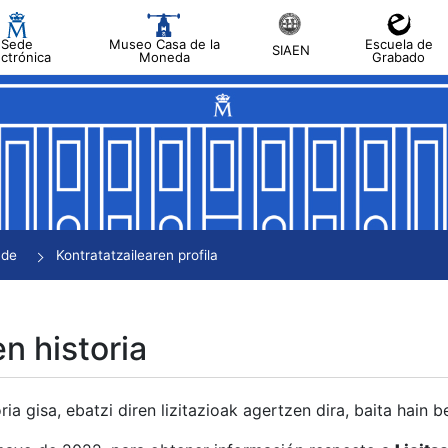
Sede
Museo Casa de la
Escuela de
SIAEN
ectrónica
Moneda
Grabado
tatu
tatu
tatu
tatu
nde
Kontratatzailearen profila
tatu
en historia
ria gisa, ebatzi diren lizitazioak agertzen dira, baita hain 
tu