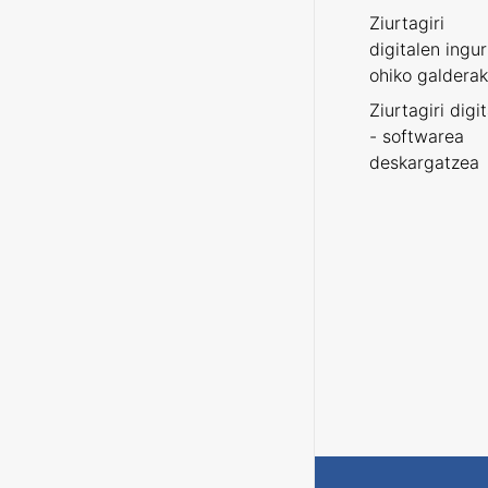
Ziurtagiri
digitalen ingu
ohiko galderak
Ziurtagiri digi
- softwarea
deskargatzea