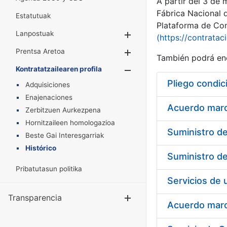
A partir del 3 de
Fábrica Nacional 
Estatutuak
Plataforma de Cont
Lanpostuak
Erakutsi/Ezkuta
(https://contratac
Prentsa Aretoa
Erakutsi/Ezkuta
También podrá enc
Kontratatzailearen profila
Erakutsi/Ezkut
Pliego condic
Adquisiciones
Enajenaciones
Acuerdo marco
Zerbitzuen Aurkezpena
Hornitzaileen homologazioa
Beste Gai Interesgarriak
Histórico
Pribatutasun politika
Transparencia
Erakutsi/Ezku
Acuerdo marco