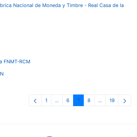
 Fábrica Nacional de Moneda y Timbre - Real Casa de la
e la FNMT-RCM
ON
1
...
6
7
8
...
19
Orrialdea
Intermediate Pages Use TAB to nav
Orrialdea
Orrialdea
Orrialdea
Intermediate Pa
Orrialdea