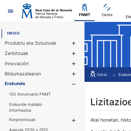
Nabigazioa
FNMT
Ceres
El
INICIO
Produktu eta Soluzioak
Erakutsi/Ezku
Zerbitzuak
Erakutsi/Ezku
Innovación
Erakutsi/Ezku
Bildumazalearen
Erakutsi/Ezku
Inicio
Eraku
Erakunde
Erakutsi/Ezku
130 Aniversario FNMT
Lizitazio
Erakunde mailako
Informazioa
Atal honetan, histo
Konpromisoak
Erakutsi/Ezkuta
Agenda 2030 y ODS