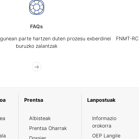
FAQs
gunean parte hartzen duten prozesu exberdinei
FNMT-RCM 
buruzko zalantzak
koa
Prentsa
Lanpostuak
zea
Albisteak
Informazio
orokorra
Prentsa Oharrak
ala
OEP Langile
Dossier