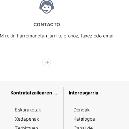
CONTACTO
rekin harremanetan jarri telefonoz, faxez edo email
Kontratatzailearen profila
Interesgarria
Eskuraketak
Dendak
Xedapenak
Katalogoa
Zerbitzuen
Canal de