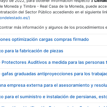
 mayo de 2022, para obtener información respecto a
Licita
de Moneda y Timbre - Real Casa de la Moneda, puede acced
ratación del Sector Público accediendo en el siguiente lin
tu
iondelestado.es/)
tu
ontrar más información y algunos de los procedimientos 
atu
iones optimización cargas compras firmado
 para la fabricación de piezas
tatu
 para el suministro e instalación de persianas, es