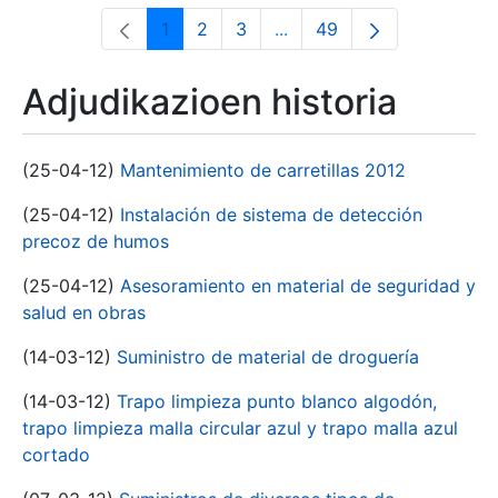
1
2
3
...
49
Orrialdea
Orrialdea
Orrialdea
Intermediate Pages Use T
Orrialdea
Adjudikazioen historia
(25-04-12)
Mantenimiento de carretillas 2012
(25-04-12)
Instalación de sistema de detección
precoz de humos
(25-04-12)
Asesoramiento en material de seguridad y
salud en obras
(14-03-12)
Suministro de material de droguería
(14-03-12)
Trapo limpieza punto blanco algodón,
trapo limpieza malla circular azul y trapo malla azul
cortado