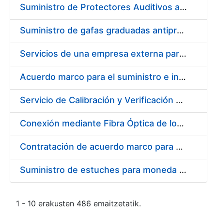
Suministro de Protectores Auditivos a medida para las personas trabajadoras de los Centros de Trabajo de Madrid y Burgos
Suministro de gafas graduadas antiproyecciones para los trabajadores de la FNMT-RCM en los centros de trabajo de Madrid y Burgos
Servicios de una empresa externa para el asesoramiento y resolución de los recursos de alzada que se presentan relacionados con procesos de selección para la FNMT-RCM
Acuerdo marco para el suministro e instalación de persianas, estores y otros complementos
Servicio de Calibración y Verificación Externa de los Equipos de Medición del Servicio de Prevención de la FNMT-RCM
Conexión mediante Fibra Óptica de los Centros de Proceso de Datos (CPDs) de las sedes de la FNMT-RCM de Burgos y Madrid
Contratación de acuerdo marco para el Suministro de Material de Electricidad para la Fábrica Nacional de Moneda y Timbre-Real Casa de la Moneda en su centro de trabajo de Burgos
Suministro de estuches para moneda de 30 €
1 - 10 erakusten 486 emaitzetatik.