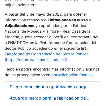
adjudikazioak ere:
A partir del 3 de mayo de 2022, para obtener
Erakutsi/Ezkutatu
información respecto a
Licitaciones en curso
y
Erakutsi/Ezkutatu
Adjudicaciones
ya aprobadas por la Fábrica
Nacional de Moneda y Timbre - Real Casa de la
Erakutsi/Ezkutatu
Moneda, puede acceder al perfil del contratante del
a FNMT-RCM en la Plataforma de Contratación del
Sector Público accediendo en el siguiente link:
Plataforma de Contratación del Sector Público
(https://contrataciondelestado.es/)
También podrá encontrar más información y algunos
de los procedimientos en
portallicitacion.fnmt.es
Pliego condiciones optimización cargas compras firmado
Erakutsi/Ezkutatu
Acuerdo marco para la fabricación de piezas