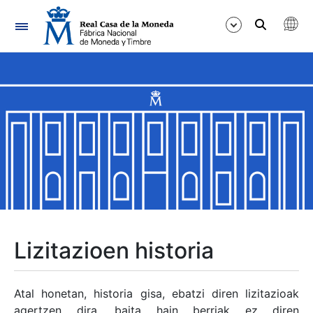
Nabigazioa
Erakutsi/Ezkutatu
Erakutsi/Ezkutatu
Erakutsi/Ezkutatu
Erakutsi/Ezkutatu
Erakutsi/Ezkutatu
Lizitazioen historia
Erakutsi/Ezkutatu
Atal honetan, historia gisa, ebatzi diren lizitazioak
agertzen dira, baita hain berriak ez diren