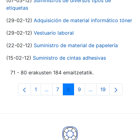
(07-03-12)
Suministros de diversos tipos de
etiquetas
(29-02-12)
Adquisición de material informático tóner
(29-02-12)
Vestuario laboral
(22-02-12)
Suministro de material de papelería
(15-02-12)
Suministro de cintas adhesivas
71 - 80 erakusten 184 emaitzetatik.
1
...
7
8
9
...
19
Orrialdea
Intermediate Pages Use TAB to navigat
Orrialdea
Orrialdea
Orrialdea
Intermediate Pages U
Orrialdea