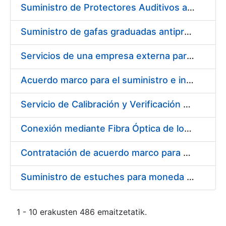
Suministro de Protectores Auditivos a medida para las personas trabajadoras de los Centros de Trabajo de Madrid y Burgos
Suministro de gafas graduadas antiproyecciones para los trabajadores de la FNMT-RCM en los centros de trabajo de Madrid y Burgos
Servicios de una empresa externa para el asesoramiento y resolución de los recursos de alzada que se presentan relacionados con procesos de selección para la FNMT-RCM
Acuerdo marco para el suministro e instalación de persianas, estores y otros complementos
Servicio de Calibración y Verificación Externa de los Equipos de Medición del Servicio de Prevención de la FNMT-RCM
Conexión mediante Fibra Óptica de los Centros de Proceso de Datos (CPDs) de las sedes de la FNMT-RCM de Burgos y Madrid
Contratación de acuerdo marco para el Suministro de Material de Electricidad para la Fábrica Nacional de Moneda y Timbre-Real Casa de la Moneda en su centro de trabajo de Burgos
Suministro de estuches para moneda de 30 €
1 - 10 erakusten 486 emaitzetatik.