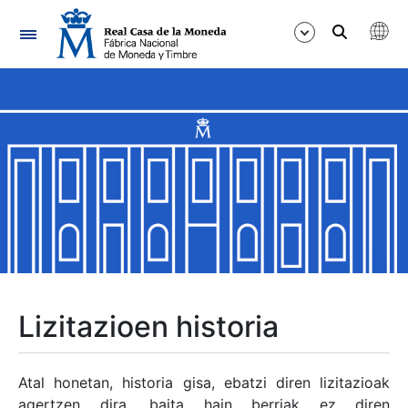
Nabigazioa
Erakutsi/Ezkutatu
Erakutsi/Ezkutatu
Erakutsi/Ezkutatu
Erakutsi/Ezkutatu
Erakutsi/Ezkutatu
Lizitazioen historia
Erakutsi/Ezkutatu
Atal honetan, historia gisa, ebatzi diren lizitazioak
agertzen dira, baita hain berriak ez diren