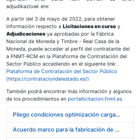
adjudikazioak ere:
A partir del 3 de mayo de 2022, para obtener
Erakutsi/Ezkutatu
información respecto a
Licitaciones en curso
y
Erakutsi/Ezkutatu
Adjudicaciones
ya aprobadas por la Fábrica
Nacional de Moneda y Timbre - Real Casa de la
Erakutsi/Ezkutatu
Moneda, puede acceder al perfil del contratante del
a FNMT-RCM en la Plataforma de Contratación del
Sector Público accediendo en el siguiente link:
Plataforma de Contratación del Sector Público
(https://contrataciondelestado.es/)
También podrá encontrar más información y algunos
de los procedimientos en
portallicitacion.fnmt.es
Pliego condiciones optimización cargas compras firmado
Erakutsi/Ezkutatu
Acuerdo marco para la fabricación de piezas