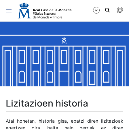
Nabigazioa
Erakutsi/Ezkutatu
Erakutsi/Ezkutatu
Erakutsi/Ezkutatu
Erakutsi/Ezkutatu
Erakutsi/Ezkutatu
Lizitazioen historia
Erakutsi/Ezkutatu
Atal honetan, historia gisa, ebatzi diren lizitazioak
agertzen dira, baita hain berriak ez diren