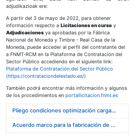
adjudikazioak ere:
A partir del 3 de mayo de 2022, para obtener
Erakutsi/Ezkutatu
información respecto a
Licitaciones en curso
y
Erakutsi/Ezkutatu
Adjudicaciones
ya aprobadas por la Fábrica
Nacional de Moneda y Timbre - Real Casa de la
Erakutsi/Ezkutatu
Moneda, puede acceder al perfil del contratante del
a FNMT-RCM en la Plataforma de Contratación del
Sector Público accediendo en el siguiente link:
Plataforma de Contratación del Sector Público
(https://contrataciondelestado.es/)
También podrá encontrar más información y algunos
de los procedimientos en
portallicitacion.fnmt.es
Pliego condiciones optimización cargas compras firmado
Erakutsi/Ezkutatu
Acuerdo marco para la fabricación de piezas