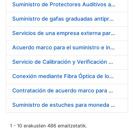
Suministro de Protectores Auditivos a medida para las personas trabajadoras de los Centros de Trabajo de Madrid y Burgos
Suministro de gafas graduadas antiproyecciones para los trabajadores de la FNMT-RCM en los centros de trabajo de Madrid y Burgos
Servicios de una empresa externa para el asesoramiento y resolución de los recursos de alzada que se presentan relacionados con procesos de selección para la FNMT-RCM
Acuerdo marco para el suministro e instalación de persianas, estores y otros complementos
Servicio de Calibración y Verificación Externa de los Equipos de Medición del Servicio de Prevención de la FNMT-RCM
Conexión mediante Fibra Óptica de los Centros de Proceso de Datos (CPDs) de las sedes de la FNMT-RCM de Burgos y Madrid
Contratación de acuerdo marco para el Suministro de Material de Electricidad para la Fábrica Nacional de Moneda y Timbre-Real Casa de la Moneda en su centro de trabajo de Burgos
Suministro de estuches para moneda de 30 €
1 - 10 erakusten 486 emaitzetatik.