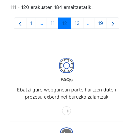
111 - 120 erakusten 184 emaitzetatik.
1
...
11
12
13
...
19
Orrialdea
Intermediate Pages Use TAB to navigate.
Orrialdea
Orrialdea
Orrialdea
Intermediate Pages
Orrialdea
FAQs
Ebatzi gure webgunean parte hartzen duten
prozesu exberdinei buruzko zalantzak