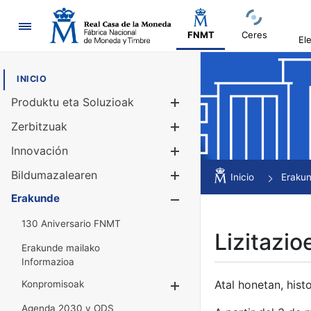
Nabigazioa
FNMT
Ceres
El
INICIO
Produktu eta Soluzioak
Erakutsi/Ezku
Zerbitzuak
Erakutsi/Ezku
Innovación
Erakutsi/Ezku
Bildumazalearen
Erakutsi/Ezku
Inicio
Eraku
Erakunde
Erakutsi/Ezku
130 Aniversario FNMT
Lizitazio
Erakunde mailako
Informazioa
Atal honetan, histo
Konpromisoak
Erakutsi/Ezkuta
Agenda 2030 y ODS