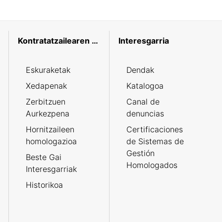
Kontratatzailearen profila
Interesgarria
Eskuraketak
Dendak
Xedapenak
Katalogoa
Zerbitzuen
Canal de
Aurkezpena
denuncias
Hornitzaileen
Certificaciones
homologazioa
de Sistemas de
Gestión
Beste Gai
Homologados
Interesgarriak
Historikoa