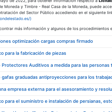
 mayo de 2022, para obtener información respecto a
Licita
de Moneda y Timbre - Real Casa de la Moneda, puede acced
ratación del Sector Público accediendo en el siguiente lin
tu
iondelestado.es/)
tu
ontrar más información y algunos de los procedimientos 
atu
iones optimización cargas compras firmado
 para la fabricación de piezas
tatu
 para el suministro e instalación de persianas, es