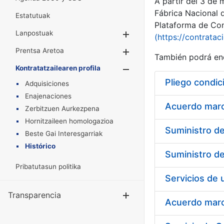
A partir del 3 de
Fábrica Nacional 
Estatutuak
Plataforma de Cont
Lanpostuak
Erakutsi/Ezkuta
(https://contratac
Prentsa Aretoa
Erakutsi/Ezkuta
También podrá enc
Kontratatzailearen profila
Erakutsi/Ezkut
Pliego condic
Adquisiciones
Enajenaciones
Acuerdo marco
Zerbitzuen Aurkezpena
Hornitzaileen homologazioa
Beste Gai Interesgarriak
Histórico
Pribatutasun politika
Transparencia
Erakutsi/Ezku
Acuerdo marco