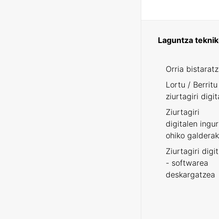
Laguntza tekni
Orria bistarat
Lortu / Berritu
ziurtagiri digit
Ziurtagiri
digitalen ingu
ohiko galderak
Ziurtagiri digi
- softwarea
deskargatzea