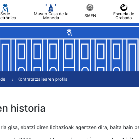
Sede
Museo Casa de la
Escuela de
SIAEN
ectrónica
Moneda
Grabado
tatu
tatu
tatu
tatu
nde
Kontratatzailearen profila
tatu
en historia
ria gisa, ebatzi diren lizitazioak agertzen dira, baita hain 
tu