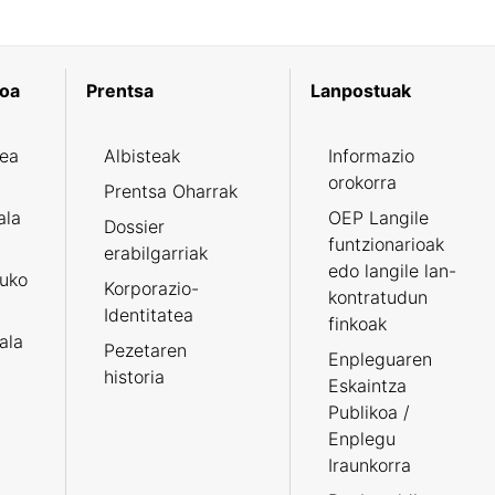
koa
Prentsa
Lanpostuak
zea
Albisteak
Informazio
orokorra
Prentsa Oharrak
ala
OEP Langile
Dossier
funtzionarioak
erabilgarriak
edo langile lan-
ruko
Korporazio-
kontratudun
Identitatea
finkoak
tala
Pezetaren
Enpleguaren
historia
Eskaintza
Publikoa /
Enplegu
Iraunkorra