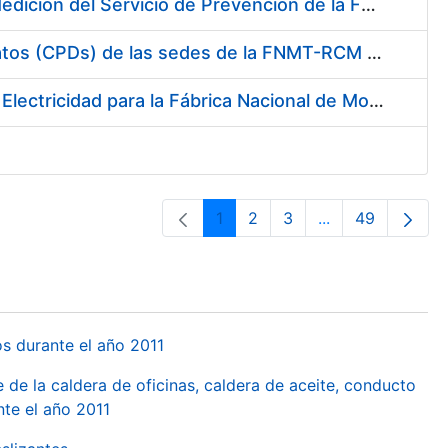
Servicio de Calibración y Verificación Externa de los Equipos de Medición del Servicio de Prevención de la FNMT-RCM
Conexión mediante Fibra Óptica de los Centros de Proceso de Datos (CPDs) de las sedes de la FNMT-RCM de Burgos y Madrid
Contratación de acuerdo marco para el Suministro de Material de Electricidad para la Fábrica Nacional de Moneda y Timbre-Real Casa de la Moneda en su centro de trabajo de Burgos
1
2
3
...
49
Orrialdea
Orrialdea
Orrialdea
Intermediate Pa
Orrialdea
os durante el año 2011
 de la caldera de oficinas, caldera de aceite, conducto
te el año 2011