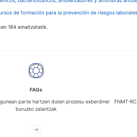
énicos, bacteriostáticos, ambientadores y alfombras antide
ursos de formación para la prevención de riesgos laborale
ten 184 emaitzetatik.
FAQs
gunean parte hartzen duten prozesu exberdinei
FNMT-RCM 
buruzko zalantzak