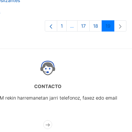
slizantes
s
1
...
17
18
19
Orrialdea
Intermediate Pages Use TA
Orrialdea
Orrialdea
Orrialdea
CONTACTO
rekin harremanetan jarri telefonoz, faxez edo email