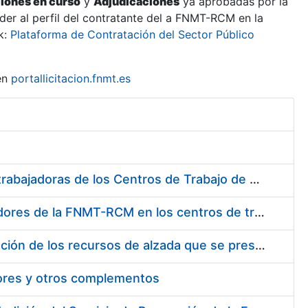
ciones en curso
y
Adjudicaciones
ya aprobadas por la
er al perfil del contratante del a FNMT-RCM en la
k:
Plataforma de Contratación del Sector Público
en
portallicitacion.fnmt.es
Suministro de Protectores Auditivos a medida para las personas trabajadoras de los Centros de Trabajo de Madrid y Burgos
Suministro de gafas graduadas antiproyecciones para los trabajadores de la FNMT-RCM en los centros de trabajo de Madrid y Burgos
Servicios de una empresa externa para el asesoramiento y resolución de los recursos de alzada que se presentan relacionados con procesos de selección para la FNMT-RCM
tores y otros complementos