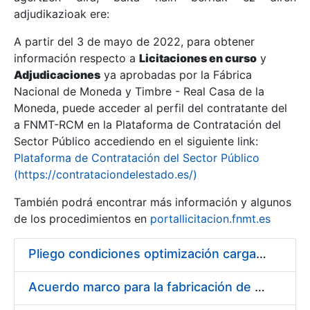
adjudikazioak ere:
A partir del 3 de mayo de 2022, para obtener
Erakutsi/Ezkutatu
información respecto a
Licitaciones en curso
y
Erakutsi/Ezkutatu
Adjudicaciones
ya aprobadas por la Fábrica
Nacional de Moneda y Timbre - Real Casa de la
Erakutsi/Ezkutatu
Moneda, puede acceder al perfil del contratante del
a FNMT-RCM en la Plataforma de Contratación del
Sector Público accediendo en el siguiente link:
Plataforma de Contratación del Sector Público
(https://contrataciondelestado.es/)
También podrá encontrar más información y algunos
de los procedimientos en
portallicitacion.fnmt.es
Pliego condiciones optimización cargas compras firmado
Erakutsi/Ezkutatu
Acuerdo marco para la fabricación de piezas