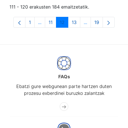
111 - 120 erakusten 184 emaitzetatik.
1
...
11
12
13
...
19
Orrialdea
Intermediate Pages Use TAB to navigate.
Orrialdea
Orrialdea
Orrialdea
Intermediate Pages
Orrialdea
FAQs
Ebatzi gure webgunean parte hartzen duten
prozesu exberdinei buruzko zalantzak