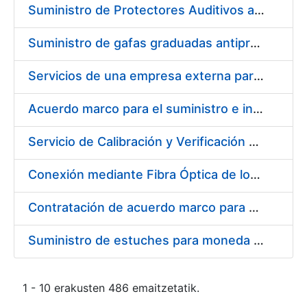
Suministro de Protectores Auditivos a medida para las personas trabajadoras de los Centros de Trabajo de Madrid y Burgos
Suministro de gafas graduadas antiproyecciones para los trabajadores de la FNMT-RCM en los centros de trabajo de Madrid y Burgos
Servicios de una empresa externa para el asesoramiento y resolución de los recursos de alzada que se presentan relacionados con procesos de selección para la FNMT-RCM
Acuerdo marco para el suministro e instalación de persianas, estores y otros complementos
Servicio de Calibración y Verificación Externa de los Equipos de Medición del Servicio de Prevención de la FNMT-RCM
Conexión mediante Fibra Óptica de los Centros de Proceso de Datos (CPDs) de las sedes de la FNMT-RCM de Burgos y Madrid
Contratación de acuerdo marco para el Suministro de Material de Electricidad para la Fábrica Nacional de Moneda y Timbre-Real Casa de la Moneda en su centro de trabajo de Burgos
Suministro de estuches para moneda de 30 €
1 - 10 erakusten 486 emaitzetatik.