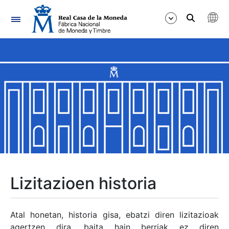
Nabigazioa
Erakutsi/Ezkutatu
Erakutsi/Ezkutatu
Erakutsi/Ezkutatu
Erakutsi/Ezkutatu
Erakutsi/Ezkutatu
Lizitazioen historia
Erakutsi/Ezkutatu
Atal honetan, historia gisa, ebatzi diren lizitazioak
agertzen dira, baita hain berriak ez diren