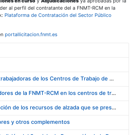
ciones en curso
y
Adjudicaciones
ya aprobadas por la
er al perfil del contratante del a FNMT-RCM en la
k:
Plataforma de Contratación del Sector Público
en
portallicitacion.fnmt.es
Suministro de Protectores Auditivos a medida para las personas trabajadoras de los Centros de Trabajo de Madrid y Burgos
Suministro de gafas graduadas antiproyecciones para los trabajadores de la FNMT-RCM en los centros de trabajo de Madrid y Burgos
Servicios de una empresa externa para el asesoramiento y resolución de los recursos de alzada que se presentan relacionados con procesos de selección para la FNMT-RCM
tores y otros complementos