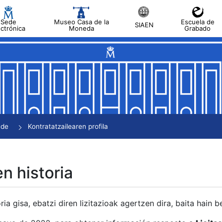
Sede
Museo Casa de la
Escuela de
SIAEN
ectrónica
Moneda
Grabado
tatu
tatu
tatu
tatu
nde
Kontratatzailearen profila
tatu
en historia
ria gisa, ebatzi diren lizitazioak agertzen dira, baita hain 
tu