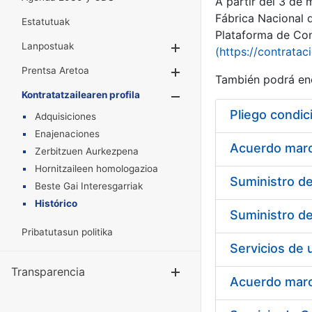
A partir del 3 de
Fábrica Nacional 
Estatutuak
Plataforma de Cont
Lanpostuak
Erakutsi/Ezkuta
(https://contratac
Prentsa Aretoa
Erakutsi/Ezkuta
También podrá enc
Kontratatzailearen profila
Erakutsi/Ezkut
Pliego condic
Adquisiciones
Enajenaciones
Acuerdo marco
Zerbitzuen Aurkezpena
Hornitzaileen homologazioa
Beste Gai Interesgarriak
Histórico
Pribatutasun politika
Transparencia
Erakutsi/Ezku
Acuerdo marco