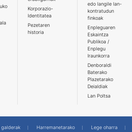
edo langile lan-
ruko
Korporazio-
kontratudun
Identitatea
finkoak
tala
Pezetaren
Enpleguaren
historia
Eskaintza
Publikoa /
Enplegu
Iraunkorra
Denboraldi
Baterako
Plazetarako
Deialdiak
Lan Poltsa
 galderak
Harremanetarako
Lege oharra