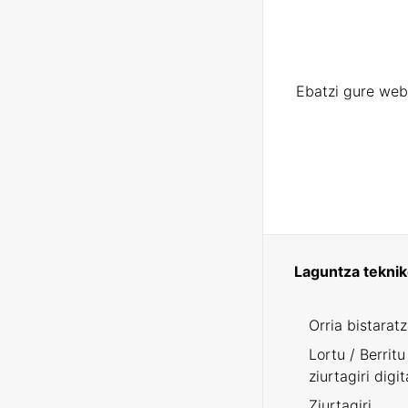
Ebatzi gure web
Laguntza tekni
Orria bistarat
Lortu / Berritu
ziurtagiri digit
Ziurtagiri