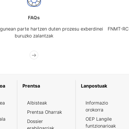
FAQs
gunean parte hartzen duten prozesu exberdinei
FNMT-RCM 
buruzko zalantzak
koa
Prentsa
Lanpostuak
zea
Albisteak
Informazio
orokorra
Prentsa Oharrak
ala
OEP Langile
Dossier
funtzionarioak
erabilgarriak