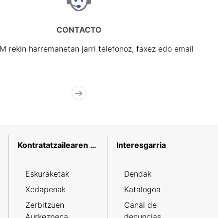
CONTACTO
rekin harremanetan jarri telefonoz, faxez edo email
Kontratatzailearen profila
Interesgarria
Eskuraketak
Dendak
Xedapenak
Katalogoa
Zerbitzuen
Canal de
Aurkezpena
denuncias