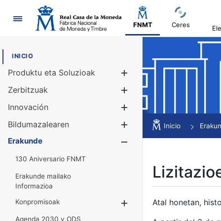
Nabigazioa
FNMT
Ceres
El
INICIO
Produktu eta Soluzioak
Erakutsi/Ezku
Zerbitzuak
Erakutsi/Ezku
Innovación
Erakutsi/Ezku
Bildumazalearen
Erakutsi/Ezku
Inicio
Eraku
Erakunde
Erakutsi/Ezku
130 Aniversario FNMT
Lizitazio
Erakunde mailako
Informazioa
Atal honetan, histo
Konpromisoak
Erakutsi/Ezkuta
Agenda 2030 y ODS