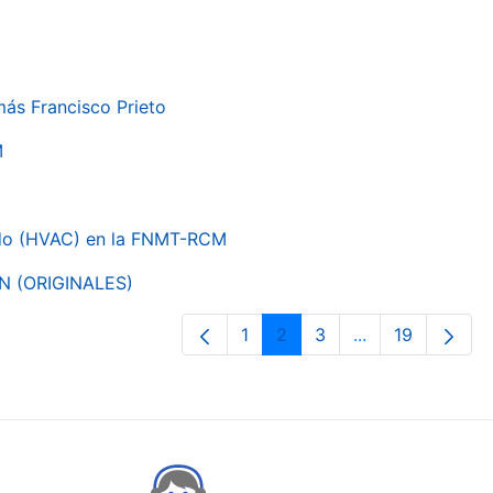
más Francisco Prieto
M
nado (HVAC) en la FNMT-RCM
ON (ORIGINALES)
1
2
3
...
19
Orrialdea
Orrialdea
Orrialdea
Intermediate Pa
Orrialdea