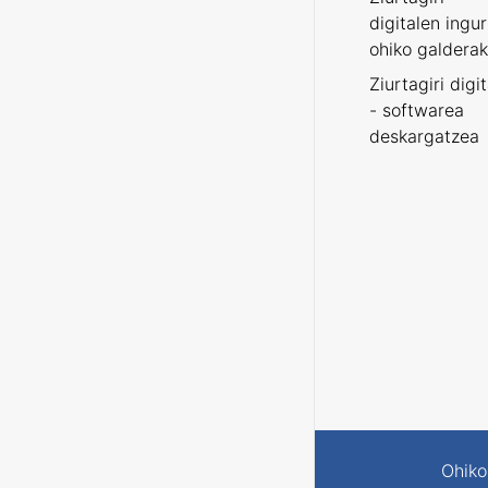
digitalen ingu
ohiko galderak
Ziurtagiri digi
- softwarea
deskargatzea
Ohiko