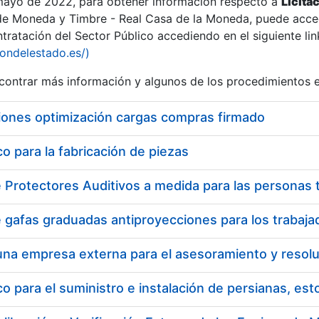
 mayo de 2022, para obtener información respecto a
Licita
de Moneda y Timbre - Real Casa de la Moneda, puede acced
ratación del Sector Público accediendo en el siguiente lin
tu
iondelestado.es/)
tu
ontrar más información y algunos de los procedimientos 
atu
iones optimización cargas compras firmado
 para la fabricación de piezas
tatu
 para el suministro e instalación de persianas, es