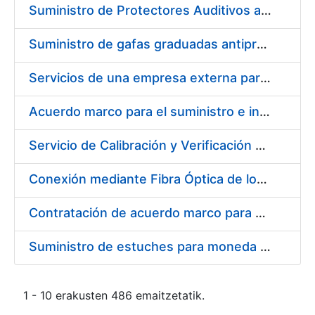
Suministro de Protectores Auditivos a medida para las personas trabajadoras de los Centros de Trabajo de Madrid y Burgos
Suministro de gafas graduadas antiproyecciones para los trabajadores de la FNMT-RCM en los centros de trabajo de Madrid y Burgos
Servicios de una empresa externa para el asesoramiento y resolución de los recursos de alzada que se presentan relacionados con procesos de selección para la FNMT-RCM
Acuerdo marco para el suministro e instalación de persianas, estores y otros complementos
Servicio de Calibración y Verificación Externa de los Equipos de Medición del Servicio de Prevención de la FNMT-RCM
Conexión mediante Fibra Óptica de los Centros de Proceso de Datos (CPDs) de las sedes de la FNMT-RCM de Burgos y Madrid
Contratación de acuerdo marco para el Suministro de Material de Electricidad para la Fábrica Nacional de Moneda y Timbre-Real Casa de la Moneda en su centro de trabajo de Burgos
Suministro de estuches para moneda de 30 €
1 - 10 erakusten 486 emaitzetatik.