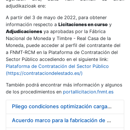
adjudikazioak ere:
A partir del 3 de mayo de 2022, para obtener
Erakutsi/Ezkutatu
información respecto a
Licitaciones en curso
y
Erakutsi/Ezkutatu
Adjudicaciones
ya aprobadas por la Fábrica
Nacional de Moneda y Timbre - Real Casa de la
Erakutsi/Ezkutatu
Moneda, puede acceder al perfil del contratante del
a FNMT-RCM en la Plataforma de Contratación del
Sector Público accediendo en el siguiente link:
Plataforma de Contratación del Sector Público
(https://contrataciondelestado.es/)
También podrá encontrar más información y algunos
de los procedimientos en
portallicitacion.fnmt.es
Pliego condiciones optimización cargas compras firmado
Erakutsi/Ezkutatu
Acuerdo marco para la fabricación de piezas