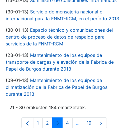
(13-02-13)
Suministro de consumibles informáticos
(30-01-13)
Servicio de mensajería nacional e
internacional para la FNMT-RCM, en el período 2013
(30-01-13)
Espacio técnico y comunicaciones del
centro de proceso de datos de respaldo para
servicios de la FNMT-RCM
(23-01-13)
Mantenimiento de los equipos de
transporte de cargas y elevación de la Fábrica de
Papel de Burgos durante 2013
(09-01-13)
Mantenimiento de los equipos de
climatización de la Fábrica de Papel de Burgos
durante 2013
21 - 30 erakusten 184 emaitzetatik.
1
2
3
4
...
19
Orrialdea
Orrialdea
Orrialdea
Orrialdea
Intermediate Pages Use
Orrialdea