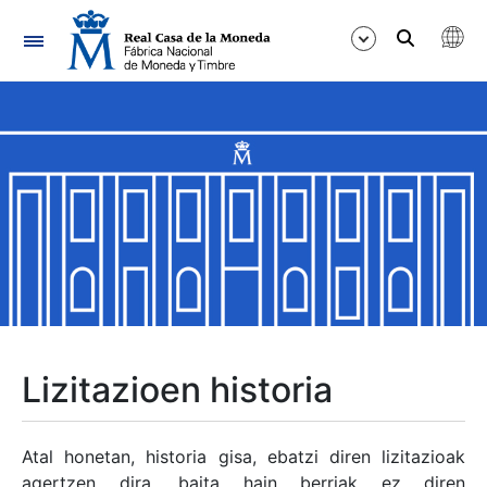
Nabigazioa
Erakutsi/Ezkutatu
Erakutsi/Ezkutatu
Erakutsi/Ezkutatu
Erakutsi/Ezkutatu
Erakutsi/Ezkutatu
Lizitazioen historia
Erakutsi/Ezkutatu
Atal honetan, historia gisa, ebatzi diren lizitazioak
agertzen dira, baita hain berriak ez diren