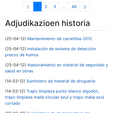
1
2
3
...
49
Orrialdea
Orrialdea
Orrialdea
Intermediate Pages Use T
Orrialdea
Adjudikazioen historia
(25-04-12)
Mantenimiento de carretillas 2012
(25-04-12)
Instalación de sistema de detección
precoz de humos
(25-04-12)
Asesoramiento en material de seguridad y
salud en obras
(14-03-12)
Suministro de material de droguería
(14-03-12)
Trapo limpieza punto blanco algodón,
trapo limpieza malla circular azul y trapo malla azul
cortado