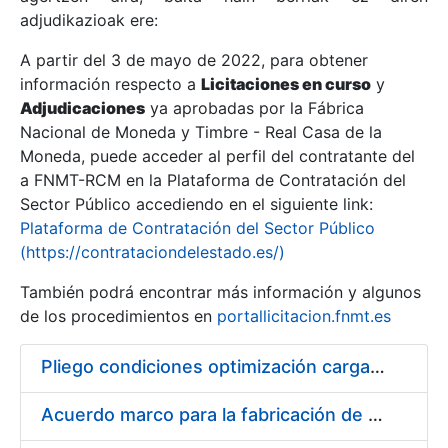
adjudikazioak ere:
A partir del 3 de mayo de 2022, para obtener
Erakutsi/Ezkutatu
información respecto a
Licitaciones en curso
y
Erakutsi/Ezkutatu
Adjudicaciones
ya aprobadas por la Fábrica
Nacional de Moneda y Timbre - Real Casa de la
Erakutsi/Ezkutatu
Moneda, puede acceder al perfil del contratante del
a FNMT-RCM en la Plataforma de Contratación del
Sector Público accediendo en el siguiente link:
Plataforma de Contratación del Sector Público
(https://contrataciondelestado.es/)
También podrá encontrar más información y algunos
de los procedimientos en
portallicitacion.fnmt.es
Pliego condiciones optimización cargas compras firmado
Erakutsi/Ezkutatu
Acuerdo marco para la fabricación de piezas