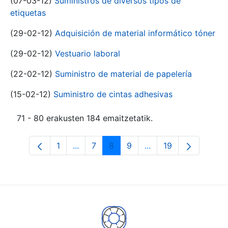
(07-03-12)
Suministros de diversos tipos de
etiquetas
(29-02-12)
Adquisición de material informático tóner
(29-02-12)
Vestuario laboral
(22-02-12)
Suministro de material de papelería
(15-02-12)
Suministro de cintas adhesivas
71 - 80 erakusten 184 emaitzetatik.
1
...
7
8
9
...
19
Orrialdea
Intermediate Pages Use TAB to navigat
Orrialdea
Orrialdea
Orrialdea
Intermediate Pages U
Orrialdea