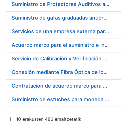
Suministro de Protectores Auditivos a medida para las personas trabajadoras de los Centros de Trabajo de Madrid y Burgos
Suministro de gafas graduadas antiproyecciones para los trabajadores de la FNMT-RCM en los centros de trabajo de Madrid y Burgos
Servicios de una empresa externa para el asesoramiento y resolución de los recursos de alzada que se presentan relacionados con procesos de selección para la FNMT-RCM
Acuerdo marco para el suministro e instalación de persianas, estores y otros complementos
Servicio de Calibración y Verificación Externa de los Equipos de Medición del Servicio de Prevención de la FNMT-RCM
Conexión mediante Fibra Óptica de los Centros de Proceso de Datos (CPDs) de las sedes de la FNMT-RCM de Burgos y Madrid
Contratación de acuerdo marco para el Suministro de Material de Electricidad para la Fábrica Nacional de Moneda y Timbre-Real Casa de la Moneda en su centro de trabajo de Burgos
Suministro de estuches para moneda de 30 €
1 - 10 erakusten 486 emaitzetatik.