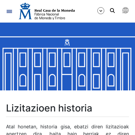
Nabigazioa
Erakutsi/Ezkutatu
Erakutsi/Ezkutatu
Erakutsi/Ezkutatu
Erakutsi/Ezkutatu
Erakutsi/Ezkutatu
Lizitazioen historia
Erakutsi/Ezkutatu
Atal honetan, historia gisa, ebatzi diren lizitazioak
agertzen dira, baita hain berriak ez diren