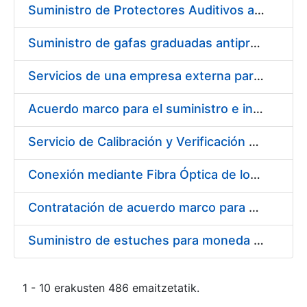
Suministro de Protectores Auditivos a medida para las personas trabajadoras de los Centros de Trabajo de Madrid y Burgos
Suministro de gafas graduadas antiproyecciones para los trabajadores de la FNMT-RCM en los centros de trabajo de Madrid y Burgos
Servicios de una empresa externa para el asesoramiento y resolución de los recursos de alzada que se presentan relacionados con procesos de selección para la FNMT-RCM
Acuerdo marco para el suministro e instalación de persianas, estores y otros complementos
Servicio de Calibración y Verificación Externa de los Equipos de Medición del Servicio de Prevención de la FNMT-RCM
Conexión mediante Fibra Óptica de los Centros de Proceso de Datos (CPDs) de las sedes de la FNMT-RCM de Burgos y Madrid
Contratación de acuerdo marco para el Suministro de Material de Electricidad para la Fábrica Nacional de Moneda y Timbre-Real Casa de la Moneda en su centro de trabajo de Burgos
Suministro de estuches para moneda de 30 €
1 - 10 erakusten 486 emaitzetatik.