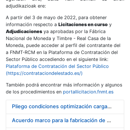
adjudikazioak ere:
A partir del 3 de mayo de 2022, para obtener
Erakutsi/Ezkutatu
información respecto a
Licitaciones en curso
y
Erakutsi/Ezkutatu
Adjudicaciones
ya aprobadas por la Fábrica
Nacional de Moneda y Timbre - Real Casa de la
Erakutsi/Ezkutatu
Moneda, puede acceder al perfil del contratante del
a FNMT-RCM en la Plataforma de Contratación del
Sector Público accediendo en el siguiente link:
Plataforma de Contratación del Sector Público
(https://contrataciondelestado.es/)
También podrá encontrar más información y algunos
de los procedimientos en
portallicitacion.fnmt.es
Pliego condiciones optimización cargas compras firmado
Erakutsi/Ezkutatu
Acuerdo marco para la fabricación de piezas