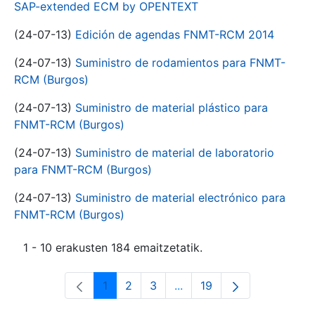
SAP-extended ECM by OPENTEXT
(24-07-13)
Edición de agendas FNMT-RCM 2014
(24-07-13)
Suministro de rodamientos para FNMT-
RCM (Burgos)
(24-07-13)
Suministro de material plástico para
FNMT-RCM (Burgos)
(24-07-13)
Suministro de material de laboratorio
para FNMT-RCM (Burgos)
(24-07-13)
Suministro de material electrónico para
FNMT-RCM (Burgos)
1 - 10 erakusten 184 emaitzetatik.
1
2
3
...
19
Orrialdea
Orrialdea
Orrialdea
Intermediate Pages Use T
Orrialdea