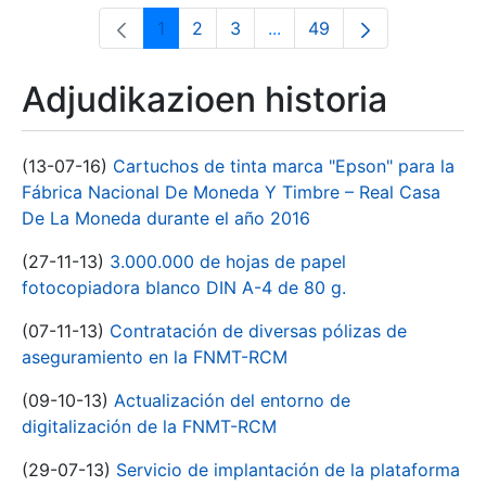
1
2
3
...
49
Orrialdea
Orrialdea
Orrialdea
Intermediate Pages Use T
Orrialdea
Adjudikazioen historia
(13-07-16)
Cartuchos de tinta marca "Epson" para la
Fábrica Nacional De Moneda Y Timbre – Real Casa
De La Moneda durante el año 2016
(27-11-13)
3.000.000 de hojas de papel
fotocopiadora blanco DIN A-4 de 80 g.
(07-11-13)
Contratación de diversas pólizas de
aseguramiento en la FNMT-RCM
(09-10-13)
Actualización del entorno de
digitalización de la FNMT-RCM
(29-07-13)
Servicio de implantación de la plataforma