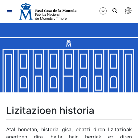
Nabigazioa
Erakutsi/Ezkutatu
Erakutsi/Ezkutatu
Erakutsi/Ezkutatu
Erakutsi/Ezkutatu
Erakutsi/Ezkutatu
Lizitazioen historia
Erakutsi/Ezkutatu
Atal honetan, historia gisa, ebatzi diren lizitazioak
agertzen dira, baita hain berriak ez diren