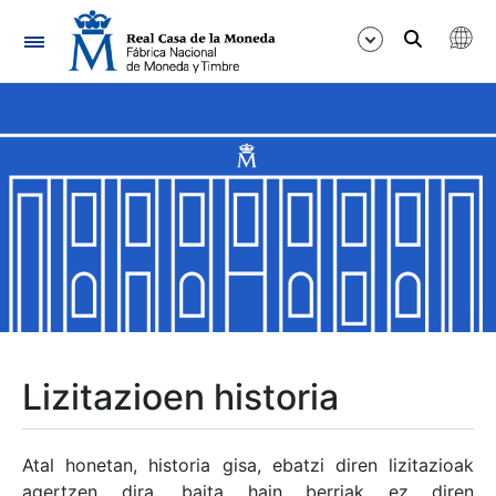
Nabigazioa
Erakutsi/Ezkutatu
Erakutsi/Ezkutatu
Erakutsi/Ezkutatu
Erakutsi/Ezkutatu
Erakutsi/Ezkutatu
Lizitazioen historia
Erakutsi/Ezkutatu
Atal honetan, historia gisa, ebatzi diren lizitazioak
agertzen dira, baita hain berriak ez diren