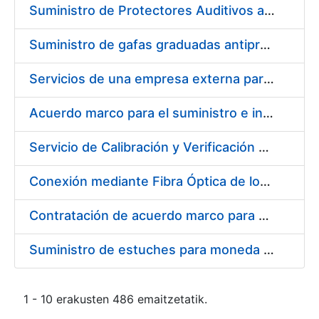
Suministro de Protectores Auditivos a medida para las personas trabajadoras de los Centros de Trabajo de Madrid y Burgos
Suministro de gafas graduadas antiproyecciones para los trabajadores de la FNMT-RCM en los centros de trabajo de Madrid y Burgos
Servicios de una empresa externa para el asesoramiento y resolución de los recursos de alzada que se presentan relacionados con procesos de selección para la FNMT-RCM
Acuerdo marco para el suministro e instalación de persianas, estores y otros complementos
Servicio de Calibración y Verificación Externa de los Equipos de Medición del Servicio de Prevención de la FNMT-RCM
Conexión mediante Fibra Óptica de los Centros de Proceso de Datos (CPDs) de las sedes de la FNMT-RCM de Burgos y Madrid
Contratación de acuerdo marco para el Suministro de Material de Electricidad para la Fábrica Nacional de Moneda y Timbre-Real Casa de la Moneda en su centro de trabajo de Burgos
Suministro de estuches para moneda de 30 €
1 - 10 erakusten 486 emaitzetatik.