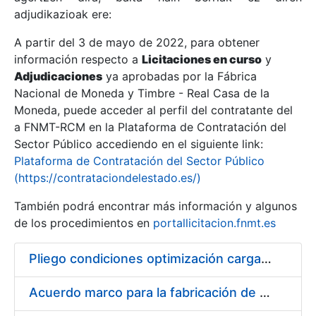
adjudikazioak ere:
A partir del 3 de mayo de 2022, para obtener
Erakutsi/Ezkutatu
información respecto a
Licitaciones en curso
y
Erakutsi/Ezkutatu
Adjudicaciones
ya aprobadas por la Fábrica
Nacional de Moneda y Timbre - Real Casa de la
Erakutsi/Ezkutatu
Moneda, puede acceder al perfil del contratante del
a FNMT-RCM en la Plataforma de Contratación del
Sector Público accediendo en el siguiente link:
Plataforma de Contratación del Sector Público
(https://contrataciondelestado.es/)
También podrá encontrar más información y algunos
de los procedimientos en
portallicitacion.fnmt.es
Pliego condiciones optimización cargas compras firmado
Erakutsi/Ezkutatu
Acuerdo marco para la fabricación de piezas