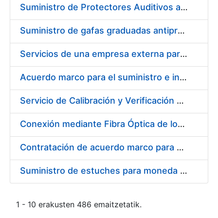
Suministro de Protectores Auditivos a medida para las personas trabajadoras de los Centros de Trabajo de Madrid y Burgos
Suministro de gafas graduadas antiproyecciones para los trabajadores de la FNMT-RCM en los centros de trabajo de Madrid y Burgos
Servicios de una empresa externa para el asesoramiento y resolución de los recursos de alzada que se presentan relacionados con procesos de selección para la FNMT-RCM
Acuerdo marco para el suministro e instalación de persianas, estores y otros complementos
Servicio de Calibración y Verificación Externa de los Equipos de Medición del Servicio de Prevención de la FNMT-RCM
Conexión mediante Fibra Óptica de los Centros de Proceso de Datos (CPDs) de las sedes de la FNMT-RCM de Burgos y Madrid
Contratación de acuerdo marco para el Suministro de Material de Electricidad para la Fábrica Nacional de Moneda y Timbre-Real Casa de la Moneda en su centro de trabajo de Burgos
Suministro de estuches para moneda de 30 €
1 - 10 erakusten 486 emaitzetatik.