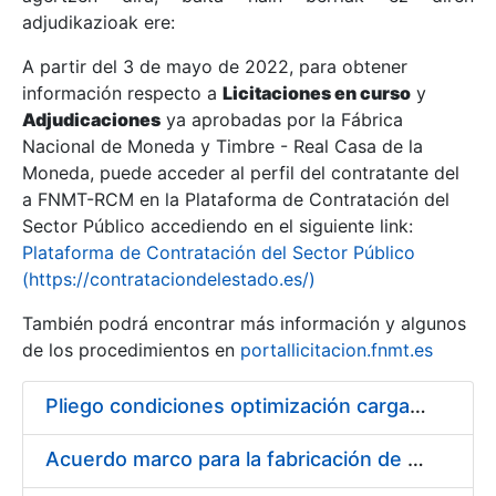
adjudikazioak ere:
A partir del 3 de mayo de 2022, para obtener
Erakutsi/Ezkutatu
información respecto a
Licitaciones en curso
y
Erakutsi/Ezkutatu
Adjudicaciones
ya aprobadas por la Fábrica
Nacional de Moneda y Timbre - Real Casa de la
Erakutsi/Ezkutatu
Moneda, puede acceder al perfil del contratante del
a FNMT-RCM en la Plataforma de Contratación del
Sector Público accediendo en el siguiente link:
Plataforma de Contratación del Sector Público
(https://contrataciondelestado.es/)
También podrá encontrar más información y algunos
de los procedimientos en
portallicitacion.fnmt.es
Pliego condiciones optimización cargas compras firmado
Erakutsi/Ezkutatu
Acuerdo marco para la fabricación de piezas