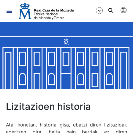
Nabigazioa
Erakutsi/Ezkutatu
Erakutsi/Ezkutatu
Erakutsi/Ezkutatu
Erakutsi/Ezkutatu
Erakutsi/Ezkutatu
Lizitazioen historia
Erakutsi/Ezkutatu
Atal honetan, historia gisa, ebatzi diren lizitazioak
agertzen dira, baita hain berriak ez diren