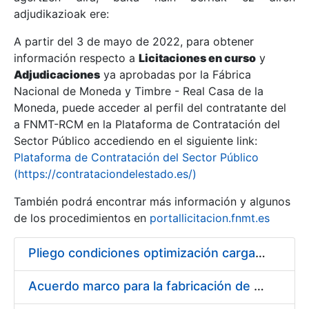
adjudikazioak ere:
A partir del 3 de mayo de 2022, para obtener
Erakutsi/Ezkutatu
información respecto a
Licitaciones en curso
y
Erakutsi/Ezkutatu
Adjudicaciones
ya aprobadas por la Fábrica
Nacional de Moneda y Timbre - Real Casa de la
Erakutsi/Ezkutatu
Moneda, puede acceder al perfil del contratante del
a FNMT-RCM en la Plataforma de Contratación del
Sector Público accediendo en el siguiente link:
Plataforma de Contratación del Sector Público
(https://contrataciondelestado.es/)
También podrá encontrar más información y algunos
de los procedimientos en
portallicitacion.fnmt.es
Pliego condiciones optimización cargas compras firmado
Erakutsi/Ezkutatu
Acuerdo marco para la fabricación de piezas