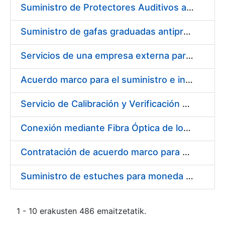
Suministro de Protectores Auditivos a medida para las personas trabajadoras de los Centros de Trabajo de Madrid y Burgos
Suministro de gafas graduadas antiproyecciones para los trabajadores de la FNMT-RCM en los centros de trabajo de Madrid y Burgos
Servicios de una empresa externa para el asesoramiento y resolución de los recursos de alzada que se presentan relacionados con procesos de selección para la FNMT-RCM
Acuerdo marco para el suministro e instalación de persianas, estores y otros complementos
Servicio de Calibración y Verificación Externa de los Equipos de Medición del Servicio de Prevención de la FNMT-RCM
Conexión mediante Fibra Óptica de los Centros de Proceso de Datos (CPDs) de las sedes de la FNMT-RCM de Burgos y Madrid
Contratación de acuerdo marco para el Suministro de Material de Electricidad para la Fábrica Nacional de Moneda y Timbre-Real Casa de la Moneda en su centro de trabajo de Burgos
Suministro de estuches para moneda de 30 €
1 - 10 erakusten 486 emaitzetatik.