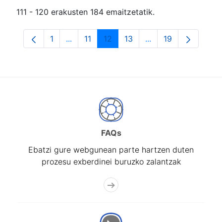
111 - 120 erakusten 184 emaitzetatik.
1
...
11
12
13
...
19
Orrialdea
Intermediate Pages Use TAB to navigate.
Orrialdea
Orrialdea
Orrialdea
Intermediate Pages
Orrialdea
FAQs
Ebatzi gure webgunean parte hartzen duten
prozesu exberdinei buruzko zalantzak