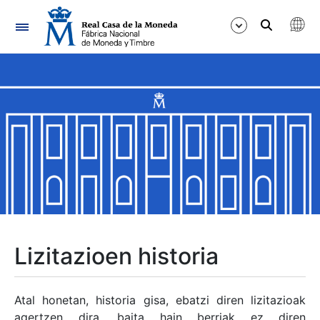
Nabigazioa
Erakutsi/Ezkutatu
Erakutsi/Ezkutatu
Erakutsi/Ezkutatu
Erakutsi/Ezkutatu
Erakutsi/Ezkutatu
Lizitazioen historia
Erakutsi/Ezkutatu
Atal honetan, historia gisa, ebatzi diren lizitazioak
agertzen dira, baita hain berriak ez diren