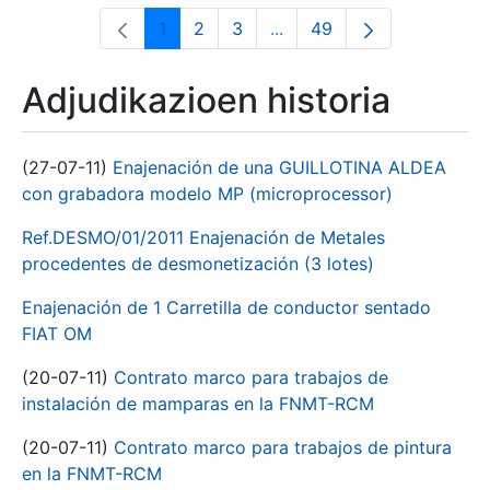
1
2
3
...
49
Orrialdea
Orrialdea
Orrialdea
Intermediate Pages Use T
Orrialdea
Adjudikazioen historia
(27-07-11)
Enajenación de una GUILLOTINA ALDEA
con grabadora modelo MP (microprocessor)
Ref.DESMO/01/2011 Enajenación de Metales
procedentes de desmonetización (3 lotes)
Enajenación de 1 Carretilla de conductor sentado
FIAT OM
(20-07-11)
Contrato marco para trabajos de
instalación de mamparas en la FNMT-RCM
(20-07-11)
Contrato marco para trabajos de pintura
en la FNMT-RCM