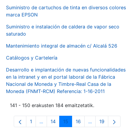
Suministro de cartuchos de tinta en diversos colores
marca EPSON
Suministro e instalación de caldera de vapor seco
saturado
Mantenimiento integral de almacén c/ Alcalá 526
Catálogos y Cartelería
Desarrollo e implantación de nuevas funcionalidades
en la intranet y en el portal laboral de la Fábrica
Nacional de Moneda y Timbre-Real Casa de la
Moneda (FNMT-RCM) Referencia: 1-16-2011
141 - 150 erakusten 184 emaitzetatik.
1
...
14
15
16
...
19
Orrialdea
Intermediate Pages Use TAB to navigate.
Orrialdea
Orrialdea
Orrialdea
Intermediate Pages
Orrialdea