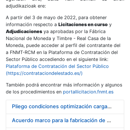
adjudikazioak ere:
A partir del 3 de mayo de 2022, para obtener
Erakutsi/Ezkutatu
información respecto a
Licitaciones en curso
y
Erakutsi/Ezkutatu
Adjudicaciones
ya aprobadas por la Fábrica
Nacional de Moneda y Timbre - Real Casa de la
Erakutsi/Ezkutatu
Moneda, puede acceder al perfil del contratante del
a FNMT-RCM en la Plataforma de Contratación del
Sector Público accediendo en el siguiente link:
Plataforma de Contratación del Sector Público
(https://contrataciondelestado.es/)
También podrá encontrar más información y algunos
de los procedimientos en
portallicitacion.fnmt.es
Pliego condiciones optimización cargas compras firmado
Erakutsi/Ezkutatu
Acuerdo marco para la fabricación de piezas