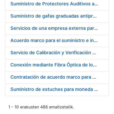
Suministro de Protectores Auditivos a medida para las personas trabajadoras de los Centros de Trabajo de Madrid y Burgos
Suministro de gafas graduadas antiproyecciones para los trabajadores de la FNMT-RCM en los centros de trabajo de Madrid y Burgos
Servicios de una empresa externa para el asesoramiento y resolución de los recursos de alzada que se presentan relacionados con procesos de selección para la FNMT-RCM
Acuerdo marco para el suministro e instalación de persianas, estores y otros complementos
Servicio de Calibración y Verificación Externa de los Equipos de Medición del Servicio de Prevención de la FNMT-RCM
Conexión mediante Fibra Óptica de los Centros de Proceso de Datos (CPDs) de las sedes de la FNMT-RCM de Burgos y Madrid
Contratación de acuerdo marco para el Suministro de Material de Electricidad para la Fábrica Nacional de Moneda y Timbre-Real Casa de la Moneda en su centro de trabajo de Burgos
Suministro de estuches para moneda de 30 €
1 - 10 erakusten 486 emaitzetatik.