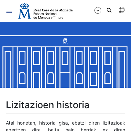
Nabigazioa
Erakutsi/Ezkutatu
Erakutsi/Ezkutatu
Erakutsi/Ezkutatu
Erakutsi/Ezkutatu
Erakutsi/Ezkutatu
Lizitazioen historia
Erakutsi/Ezkutatu
Atal honetan, historia gisa, ebatzi diren lizitazioak
agertzen dira, baita hain berriak ez diren