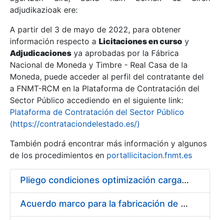
adjudikazioak ere:
A partir del 3 de mayo de 2022, para obtener
Erakutsi/Ezkutatu
información respecto a
Licitaciones en curso
y
Erakutsi/Ezkutatu
Adjudicaciones
ya aprobadas por la Fábrica
Nacional de Moneda y Timbre - Real Casa de la
Erakutsi/Ezkutatu
Moneda, puede acceder al perfil del contratante del
a FNMT-RCM en la Plataforma de Contratación del
Sector Público accediendo en el siguiente link:
Plataforma de Contratación del Sector Público
(https://contrataciondelestado.es/)
También podrá encontrar más información y algunos
de los procedimientos en
portallicitacion.fnmt.es
Pliego condiciones optimización cargas compras firmado
Erakutsi/Ezkutatu
Acuerdo marco para la fabricación de piezas