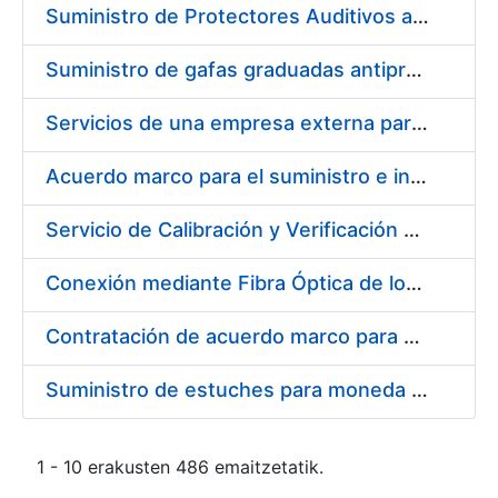
Suministro de Protectores Auditivos a medida para las personas trabajadoras de los Centros de Trabajo de Madrid y Burgos
Suministro de gafas graduadas antiproyecciones para los trabajadores de la FNMT-RCM en los centros de trabajo de Madrid y Burgos
Servicios de una empresa externa para el asesoramiento y resolución de los recursos de alzada que se presentan relacionados con procesos de selección para la FNMT-RCM
Acuerdo marco para el suministro e instalación de persianas, estores y otros complementos
Servicio de Calibración y Verificación Externa de los Equipos de Medición del Servicio de Prevención de la FNMT-RCM
Conexión mediante Fibra Óptica de los Centros de Proceso de Datos (CPDs) de las sedes de la FNMT-RCM de Burgos y Madrid
Contratación de acuerdo marco para el Suministro de Material de Electricidad para la Fábrica Nacional de Moneda y Timbre-Real Casa de la Moneda en su centro de trabajo de Burgos
Suministro de estuches para moneda de 30 €
1 - 10 erakusten 486 emaitzetatik.