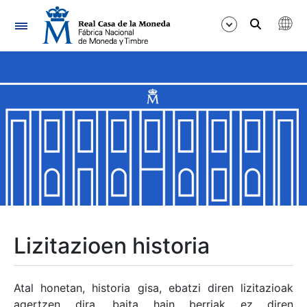
Nabigazioa
Erakutsi/Ezkutatu
Erakutsi/Ezkutatu
Erakutsi/Ezkutatu
Erakutsi/Ezkutatu
Erakutsi/Ezkutatu
Lizitazioen historia
Erakutsi/Ezkutatu
Atal honetan, historia gisa, ebatzi diren lizitazioak
agertzen dira, baita hain berriak ez diren