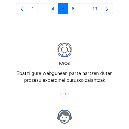
1
...
4
5
6
...
19
Orrialdea
Intermediate Pages Use TAB to navigat
Orrialdea
Orrialdea
Orrialdea
Intermediate Pages U
Orrialdea
FAQs
Ebatzi gure webgunean parte hartzen duten
prozesu exberdinei buruzko zalantzak