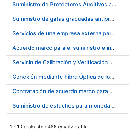
Suministro de Protectores Auditivos a medida para las personas trabajadoras de los Centros de Trabajo de Madrid y Burgos
Suministro de gafas graduadas antiproyecciones para los trabajadores de la FNMT-RCM en los centros de trabajo de Madrid y Burgos
Servicios de una empresa externa para el asesoramiento y resolución de los recursos de alzada que se presentan relacionados con procesos de selección para la FNMT-RCM
Acuerdo marco para el suministro e instalación de persianas, estores y otros complementos
Servicio de Calibración y Verificación Externa de los Equipos de Medición del Servicio de Prevención de la FNMT-RCM
Conexión mediante Fibra Óptica de los Centros de Proceso de Datos (CPDs) de las sedes de la FNMT-RCM de Burgos y Madrid
Contratación de acuerdo marco para el Suministro de Material de Electricidad para la Fábrica Nacional de Moneda y Timbre-Real Casa de la Moneda en su centro de trabajo de Burgos
Suministro de estuches para moneda de 30 €
1 - 10 erakusten 486 emaitzetatik.