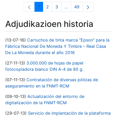
1
2
3
...
49
Orrialdea
Orrialdea
Orrialdea
Intermediate Pages Use T
Orrialdea
Adjudikazioen historia
(13-07-16)
Cartuchos de tinta marca "Epson" para la
Fábrica Nacional De Moneda Y Timbre – Real Casa
De La Moneda durante el año 2016
(27-11-13)
3.000.000 de hojas de papel
fotocopiadora blanco DIN A-4 de 80 g.
(07-11-13)
Contratación de diversas pólizas de
aseguramiento en la FNMT-RCM
(09-10-13)
Actualización del entorno de
digitalización de la FNMT-RCM
(29-07-13)
Servicio de implantación de la plataforma