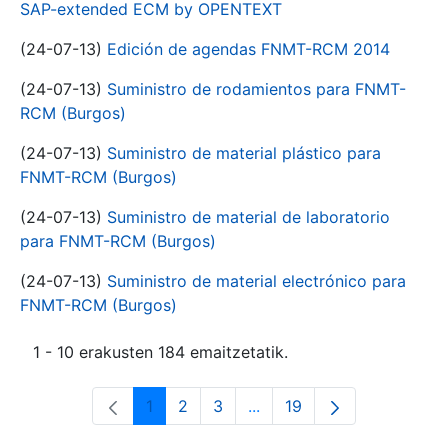
SAP-extended ECM by OPENTEXT
(24-07-13)
Edición de agendas FNMT-RCM 2014
(24-07-13)
Suministro de rodamientos para FNMT-
RCM (Burgos)
(24-07-13)
Suministro de material plástico para
FNMT-RCM (Burgos)
(24-07-13)
Suministro de material de laboratorio
para FNMT-RCM (Burgos)
(24-07-13)
Suministro de material electrónico para
FNMT-RCM (Burgos)
1 - 10 erakusten 184 emaitzetatik.
1
2
3
...
19
Orrialdea
Orrialdea
Orrialdea
Intermediate Pages Use T
Orrialdea