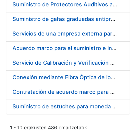
Suministro de Protectores Auditivos a medida para las personas trabajadoras de los Centros de Trabajo de Madrid y Burgos
Suministro de gafas graduadas antiproyecciones para los trabajadores de la FNMT-RCM en los centros de trabajo de Madrid y Burgos
Servicios de una empresa externa para el asesoramiento y resolución de los recursos de alzada que se presentan relacionados con procesos de selección para la FNMT-RCM
Acuerdo marco para el suministro e instalación de persianas, estores y otros complementos
Servicio de Calibración y Verificación Externa de los Equipos de Medición del Servicio de Prevención de la FNMT-RCM
Conexión mediante Fibra Óptica de los Centros de Proceso de Datos (CPDs) de las sedes de la FNMT-RCM de Burgos y Madrid
Contratación de acuerdo marco para el Suministro de Material de Electricidad para la Fábrica Nacional de Moneda y Timbre-Real Casa de la Moneda en su centro de trabajo de Burgos
Suministro de estuches para moneda de 30 €
1 - 10 erakusten 486 emaitzetatik.