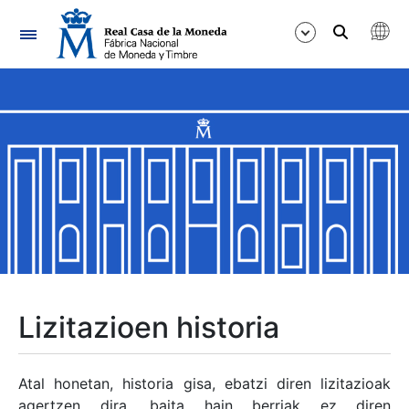
Nabigazioa
Erakutsi/Ezkutatu
Erakutsi/Ezkutatu
Erakutsi/Ezkutatu
Erakutsi/Ezkutatu
Erakutsi/Ezkutatu
Lizitazioen historia
Erakutsi/Ezkutatu
Atal honetan, historia gisa, ebatzi diren lizitazioak
agertzen dira, baita hain berriak ez diren