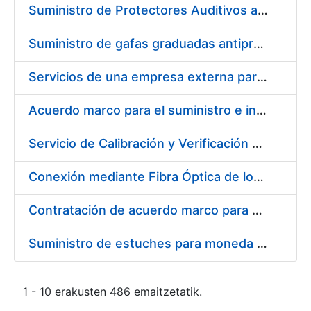
Suministro de Protectores Auditivos a medida para las personas trabajadoras de los Centros de Trabajo de Madrid y Burgos
Suministro de gafas graduadas antiproyecciones para los trabajadores de la FNMT-RCM en los centros de trabajo de Madrid y Burgos
Servicios de una empresa externa para el asesoramiento y resolución de los recursos de alzada que se presentan relacionados con procesos de selección para la FNMT-RCM
Acuerdo marco para el suministro e instalación de persianas, estores y otros complementos
Servicio de Calibración y Verificación Externa de los Equipos de Medición del Servicio de Prevención de la FNMT-RCM
Conexión mediante Fibra Óptica de los Centros de Proceso de Datos (CPDs) de las sedes de la FNMT-RCM de Burgos y Madrid
Contratación de acuerdo marco para el Suministro de Material de Electricidad para la Fábrica Nacional de Moneda y Timbre-Real Casa de la Moneda en su centro de trabajo de Burgos
Suministro de estuches para moneda de 30 €
1 - 10 erakusten 486 emaitzetatik.