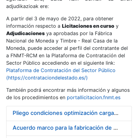
adjudikazioak ere:
A partir del 3 de mayo de 2022, para obtener
Erakutsi/Ezkutatu
información respecto a
Licitaciones en curso
y
Erakutsi/Ezkutatu
Adjudicaciones
ya aprobadas por la Fábrica
Nacional de Moneda y Timbre - Real Casa de la
Erakutsi/Ezkutatu
Moneda, puede acceder al perfil del contratante del
a FNMT-RCM en la Plataforma de Contratación del
Sector Público accediendo en el siguiente link:
Plataforma de Contratación del Sector Público
(https://contrataciondelestado.es/)
También podrá encontrar más información y algunos
de los procedimientos en
portallicitacion.fnmt.es
Pliego condiciones optimización cargas compras firmado
Erakutsi/Ezkutatu
Acuerdo marco para la fabricación de piezas