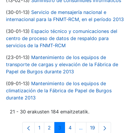
(13-02-13)
Suministro de consumibles informáticos
(30-01-13)
Servicio de mensajería nacional e
internacional para la FNMT-RCM, en el período 2013
(30-01-13)
Espacio técnico y comunicaciones del
centro de proceso de datos de respaldo para
servicios de la FNMT-RCM
(23-01-13)
Mantenimiento de los equipos de
transporte de cargas y elevación de la Fábrica de
Papel de Burgos durante 2013
(09-01-13)
Mantenimiento de los equipos de
climatización de la Fábrica de Papel de Burgos
durante 2013
21 - 30 erakusten 184 emaitzetatik.
1
2
3
4
...
19
Orrialdea
Orrialdea
Orrialdea
Orrialdea
Intermediate Pages Use
Orrialdea