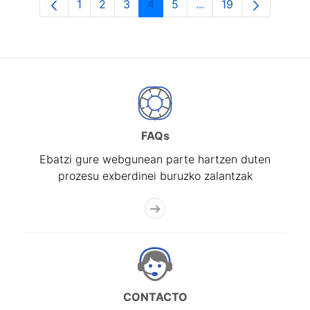
1
2
3
4
5
...
19
Orrialdea
Orrialdea
Orrialdea
Orrialdea
Orrialdea
Intermediate Pages U
Orrialdea
FAQs
Ebatzi gure webgunean parte hartzen duten
prozesu exberdinei buruzko zalantzak
CONTACTO