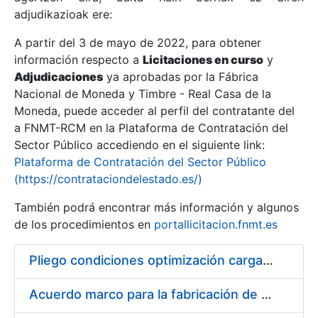
adjudikazioak ere:
A partir del 3 de mayo de 2022, para obtener
Erakutsi/Ezkutatu
información respecto a
Licitaciones en curso
y
Erakutsi/Ezkutatu
Adjudicaciones
ya aprobadas por la Fábrica
Nacional de Moneda y Timbre - Real Casa de la
Erakutsi/Ezkutatu
Moneda, puede acceder al perfil del contratante del
a FNMT-RCM en la Plataforma de Contratación del
Sector Público accediendo en el siguiente link:
Plataforma de Contratación del Sector Público
(https://contrataciondelestado.es/)
También podrá encontrar más información y algunos
de los procedimientos en
portallicitacion.fnmt.es
Pliego condiciones optimización cargas compras firmado
Erakutsi/Ezkutatu
Acuerdo marco para la fabricación de piezas