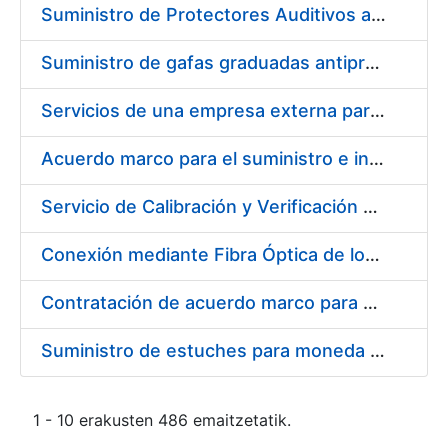
Suministro de Protectores Auditivos a medida para las personas trabajadoras de los Centros de Trabajo de Madrid y Burgos
Suministro de gafas graduadas antiproyecciones para los trabajadores de la FNMT-RCM en los centros de trabajo de Madrid y Burgos
Servicios de una empresa externa para el asesoramiento y resolución de los recursos de alzada que se presentan relacionados con procesos de selección para la FNMT-RCM
Acuerdo marco para el suministro e instalación de persianas, estores y otros complementos
Servicio de Calibración y Verificación Externa de los Equipos de Medición del Servicio de Prevención de la FNMT-RCM
Conexión mediante Fibra Óptica de los Centros de Proceso de Datos (CPDs) de las sedes de la FNMT-RCM de Burgos y Madrid
Contratación de acuerdo marco para el Suministro de Material de Electricidad para la Fábrica Nacional de Moneda y Timbre-Real Casa de la Moneda en su centro de trabajo de Burgos
Suministro de estuches para moneda de 30 €
1 - 10 erakusten 486 emaitzetatik.