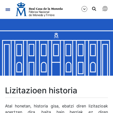
Nabigazioa
Erakutsi/Ezkutatu
Erakutsi/Ezkutatu
Erakutsi/Ezkutatu
Erakutsi/Ezkutatu
Erakutsi/Ezkutatu
Lizitazioen historia
Erakutsi/Ezkutatu
Atal honetan, historia gisa, ebatzi diren lizitazioak
agertzen dira, baita hain berriak ez diren