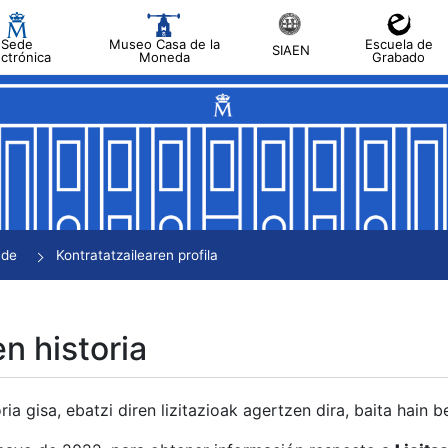
Sede
Museo Casa de la
Escuela de
SIAEN
ectrónica
Moneda
Grabado
tatu
tatu
tatu
tatu
nde
Kontratatzailearen profila
tatu
en historia
ria gisa, ebatzi diren lizitazioak agertzen dira, baita hain 
tu