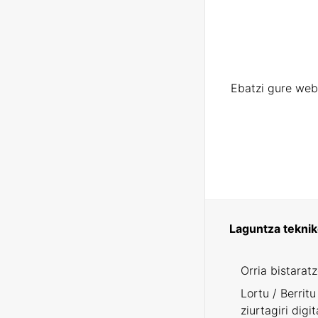
Ebatzi gure web
Laguntza tekni
Orria bistarat
Lortu / Berritu
ziurtagiri digit