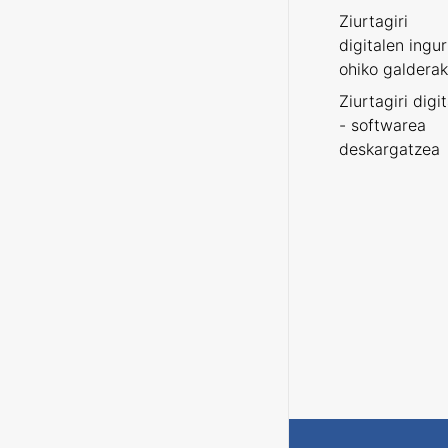
Ziurtagiri
digitalen ingu
ohiko galderak
Ziurtagiri digi
- softwarea
deskargatzea