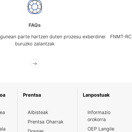
FAQs
gunean parte hartzen duten prozesu exberdinei
FNMT-RCM 
buruzko zalantzak
koa
Prentsa
Lanpostuak
zea
Albisteak
Informazio
orokorra
Prentsa Oharrak
ala
OEP Langile
Dossier