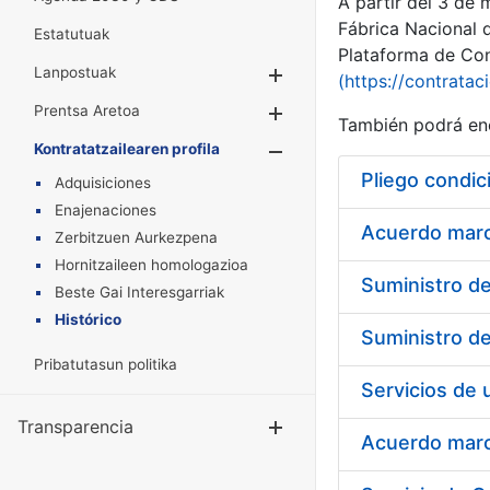
A partir del 3 de
Fábrica Nacional 
Estatutuak
Plataforma de Cont
Lanpostuak
Erakutsi/Ezkuta
(https://contratac
Prentsa Aretoa
Erakutsi/Ezkuta
También podrá enc
Kontratatzailearen profila
Erakutsi/Ezkut
Pliego condic
Adquisiciones
Enajenaciones
Acuerdo marco
Zerbitzuen Aurkezpena
Hornitzaileen homologazioa
Beste Gai Interesgarriak
Histórico
Pribatutasun politika
Transparencia
Erakutsi/Ezku
Acuerdo marco