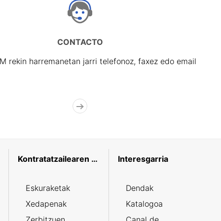
CONTACTO
rekin harremanetan jarri telefonoz, faxez edo email
Kontratatzailearen profila
Interesgarria
Eskuraketak
Dendak
Xedapenak
Katalogoa
Zerbitzuen
Canal de