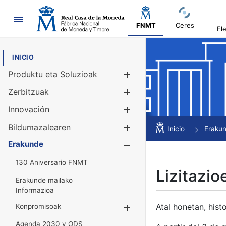
Nabigazioa
FNMT
Ceres
El
INICIO
Produktu eta Soluzioak
Erakutsi/Ezku
Zerbitzuak
Erakutsi/Ezku
Innovación
Erakutsi/Ezku
Bildumazalearen
Erakutsi/Ezku
Inicio
Eraku
Erakunde
Erakutsi/Ezku
130 Aniversario FNMT
Lizitazio
Erakunde mailako
Informazioa
Atal honetan, histo
Konpromisoak
Erakutsi/Ezkuta
Agenda 2030 y ODS