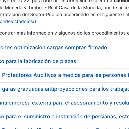
 mayo de 2022, para obtener información respecto a
Licita
de Moneda y Timbre - Real Casa de la Moneda, puede acced
ratación del Sector Público accediendo en el siguiente lin
tu
iondelestado.es/)
tu
ontrar más información y algunos de los procedimientos 
atu
iones optimización cargas compras firmado
 para la fabricación de piezas
tatu
 para el suministro e instalación de persianas, es