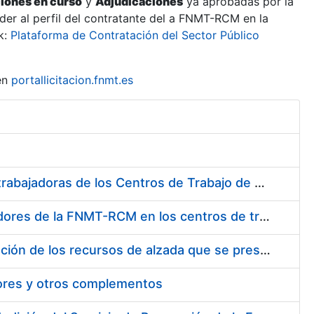
ciones en curso
y
Adjudicaciones
ya aprobadas por la
er al perfil del contratante del a FNMT-RCM en la
k:
Plataforma de Contratación del Sector Público
en
portallicitacion.fnmt.es
Suministro de Protectores Auditivos a medida para las personas trabajadoras de los Centros de Trabajo de Madrid y Burgos
Suministro de gafas graduadas antiproyecciones para los trabajadores de la FNMT-RCM en los centros de trabajo de Madrid y Burgos
Servicios de una empresa externa para el asesoramiento y resolución de los recursos de alzada que se presentan relacionados con procesos de selección para la FNMT-RCM
tores y otros complementos