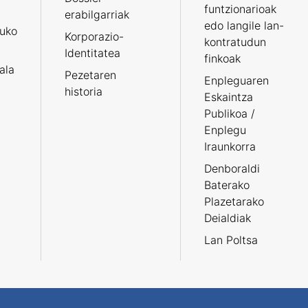
funtzionarioak
erabilgarriak
edo langile lan-
ruko
Korporazio-
kontratudun
Identitatea
finkoak
tala
Pezetaren
Enpleguaren
historia
Eskaintza
Publikoa /
Enplegu
Iraunkorra
Denboraldi
Baterako
Plazetarako
Deialdiak
Lan Poltsa