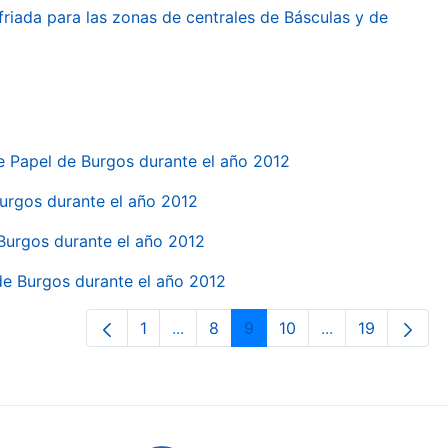
friada para las zonas de centrales de Básculas y de
e Papel de Burgos durante el año 2012
 Burgos durante el año 2012
 Burgos durante el año 2012
 de Burgos durante el año 2012
1
...
8
9
10
...
19
Orrialdea
Intermediate Pages Use TAB to navi
Orrialdea
Orrialdea
Orrialdea
Intermediate Pa
Orrialdea