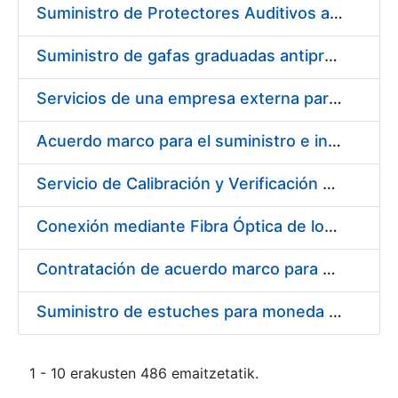
Suministro de Protectores Auditivos a medida para las personas trabajadoras de los Centros de Trabajo de Madrid y Burgos
Suministro de gafas graduadas antiproyecciones para los trabajadores de la FNMT-RCM en los centros de trabajo de Madrid y Burgos
Servicios de una empresa externa para el asesoramiento y resolución de los recursos de alzada que se presentan relacionados con procesos de selección para la FNMT-RCM
Acuerdo marco para el suministro e instalación de persianas, estores y otros complementos
Servicio de Calibración y Verificación Externa de los Equipos de Medición del Servicio de Prevención de la FNMT-RCM
Conexión mediante Fibra Óptica de los Centros de Proceso de Datos (CPDs) de las sedes de la FNMT-RCM de Burgos y Madrid
Contratación de acuerdo marco para el Suministro de Material de Electricidad para la Fábrica Nacional de Moneda y Timbre-Real Casa de la Moneda en su centro de trabajo de Burgos
Suministro de estuches para moneda de 30 €
1 - 10 erakusten 486 emaitzetatik.