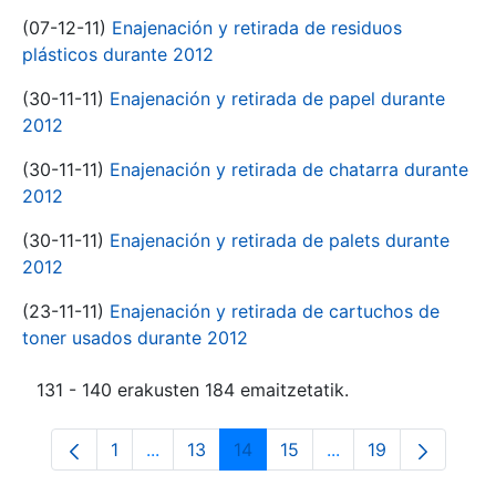
(07-12-11)
Enajenación y retirada de residuos
plásticos durante 2012
(30-11-11)
Enajenación y retirada de papel durante
2012
(30-11-11)
Enajenación y retirada de chatarra durante
2012
(30-11-11)
Enajenación y retirada de palets durante
2012
(23-11-11)
Enajenación y retirada de cartuchos de
toner usados durante 2012
131 - 140 erakusten 184 emaitzetatik.
1
...
13
14
15
...
19
Orrialdea
Intermediate Pages Use TAB to navigate.
Orrialdea
Orrialdea
Orrialdea
Intermediate Pages
Orrialdea