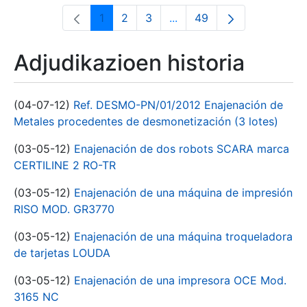
1
2
3
...
49
Orrialdea
Orrialdea
Orrialdea
Intermediate Pages Use T
Orrialdea
Adjudikazioen historia
(04-07-12)
Ref. DESMO-PN/01/2012 Enajenación de
Metales procedentes de desmonetización (3 lotes)
(03-05-12)
Enajenación de dos robots SCARA marca
CERTILINE 2 RO-TR
(03-05-12)
Enajenación de una máquina de impresión
RISO MOD. GR3770
(03-05-12)
Enajenación de una máquina troqueladora
de tarjetas LOUDA
(03-05-12)
Enajenación de una impresora OCE Mod.
3165 NC