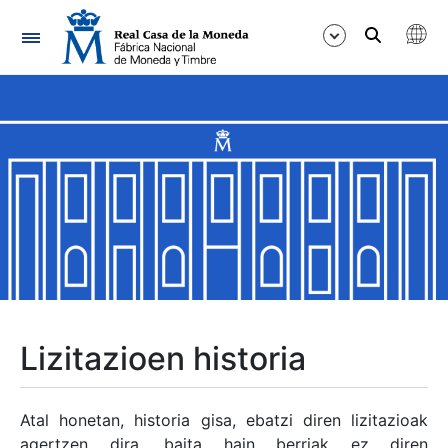
Nabigazioa
Erakutsi/Ezkutatu
Erakutsi/Ezkutatu
Erakutsi/Ezkutatu
Erakutsi/Ezkutatu
Erakutsi/Ezkutatu
Lizitazioen historia
Erakutsi/Ezkutatu
Atal honetan, historia gisa, ebatzi diren lizitazioak
agertzen dira, baita hain berriak ez diren