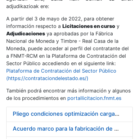
adjudikazioak ere:
A partir del 3 de mayo de 2022, para obtener
Erakutsi/Ezkutatu
información respecto a
Licitaciones en curso
y
Erakutsi/Ezkutatu
Adjudicaciones
ya aprobadas por la Fábrica
Nacional de Moneda y Timbre - Real Casa de la
Erakutsi/Ezkutatu
Moneda, puede acceder al perfil del contratante del
a FNMT-RCM en la Plataforma de Contratación del
Sector Público accediendo en el siguiente link:
Plataforma de Contratación del Sector Público
(https://contrataciondelestado.es/)
También podrá encontrar más información y algunos
de los procedimientos en
portallicitacion.fnmt.es
Pliego condiciones optimización cargas compras firmado
Erakutsi/Ezkutatu
Acuerdo marco para la fabricación de piezas