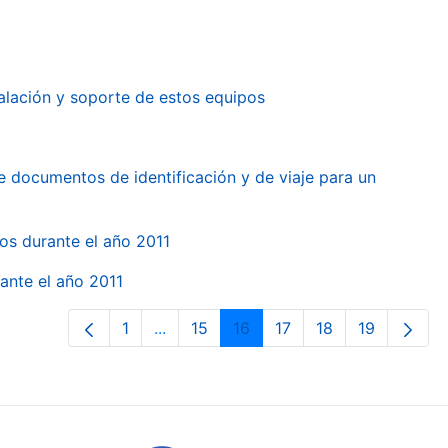
alación y soporte de estos equipos
e documentos de identificación y de viaje para un
gos durante el año 2011
ante el año 2011
1
...
15
16
17
18
19
Orrialdea
Intermediate Pages Use TAB to naviga
Orrialdea
Orrialdea
Orrialdea
Orrialdea
Orrialdea