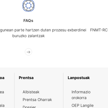
FAQs
gunean parte hartzen duten prozesu exberdinei
FNMT-RCM 
buruzko zalantzak
koa
Prentsa
Lanpostuak
zea
Albisteak
Informazio
orokorra
Prentsa Oharrak
ala
OEP Langile
Dossier