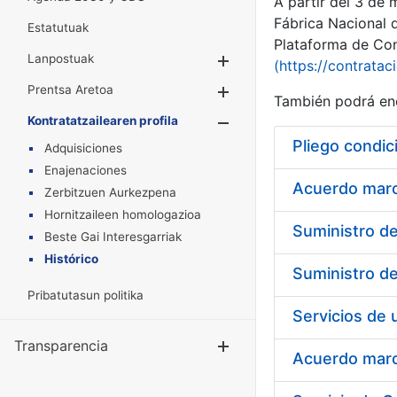
A partir del 3 de
Fábrica Nacional 
Estatutuak
Plataforma de Cont
Lanpostuak
Erakutsi/Ezkuta
(https://contratac
Prentsa Aretoa
Erakutsi/Ezkuta
También podrá enc
Kontratatzailearen profila
Erakutsi/Ezkut
Pliego condic
Adquisiciones
Enajenaciones
Acuerdo marco
Zerbitzuen Aurkezpena
Hornitzaileen homologazioa
Beste Gai Interesgarriak
Histórico
Pribatutasun politika
Transparencia
Erakutsi/Ezku
Acuerdo marco