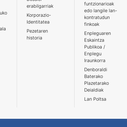
funtzionarioak
erabilgarriak
edo langile lan-
ruko
Korporazio-
kontratudun
Identitatea
finkoak
tala
Pezetaren
Enpleguaren
historia
Eskaintza
Publikoa /
Enplegu
Iraunkorra
Denboraldi
Baterako
Plazetarako
Deialdiak
Lan Poltsa