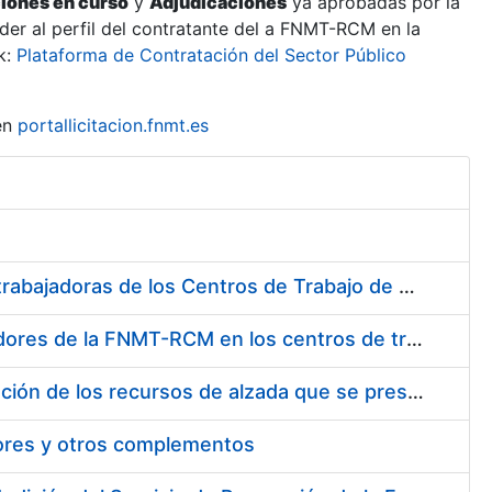
ciones en curso
y
Adjudicaciones
ya aprobadas por la
er al perfil del contratante del a FNMT-RCM en la
k:
Plataforma de Contratación del Sector Público
en
portallicitacion.fnmt.es
Suministro de Protectores Auditivos a medida para las personas trabajadoras de los Centros de Trabajo de Madrid y Burgos
Suministro de gafas graduadas antiproyecciones para los trabajadores de la FNMT-RCM en los centros de trabajo de Madrid y Burgos
Servicios de una empresa externa para el asesoramiento y resolución de los recursos de alzada que se presentan relacionados con procesos de selección para la FNMT-RCM
tores y otros complementos