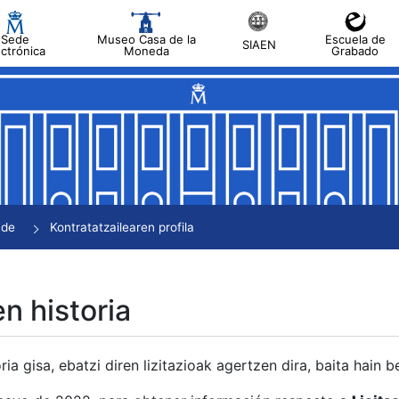
Sede
Museo Casa de la
Escuela de
SIAEN
ectrónica
Moneda
Grabado
tatu
tatu
tatu
tatu
nde
Kontratatzailearen profila
tatu
en historia
ria gisa, ebatzi diren lizitazioak agertzen dira, baita hain 
tu