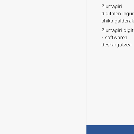
Ziurtagiri
digitalen ingu
ohiko galderak
Ziurtagiri digi
- softwarea
deskargatzea