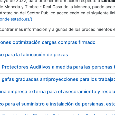
 mayo de 2022, para obtener información respecto a
Licita
de Moneda y Timbre - Real Casa de la Moneda, puede acced
ratación del Sector Público accediendo en el siguiente lin
tu
iondelestado.es/)
tu
ontrar más información y algunos de los procedimientos 
atu
iones optimización cargas compras firmado
 para la fabricación de piezas
tatu
 para el suministro e instalación de persianas, es