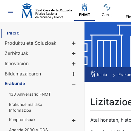
Nabigazioa
FNMT
Ceres
El
INICIO
Produktu eta Soluzioak
Erakutsi/Ezku
Zerbitzuak
Erakutsi/Ezku
Innovación
Erakutsi/Ezku
Bildumazalearen
Erakutsi/Ezku
Inicio
Eraku
Erakunde
Erakutsi/Ezku
130 Aniversario FNMT
Lizitazio
Erakunde mailako
Informazioa
Atal honetan, histo
Konpromisoak
Erakutsi/Ezkuta
Agenda 2030 y ODS