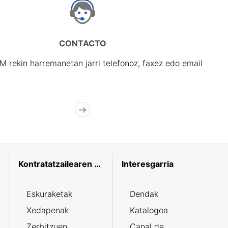
CONTACTO
rekin harremanetan jarri telefonoz, faxez edo email
Kontratatzailearen profila
Interesgarria
Eskuraketak
Dendak
Xedapenak
Katalogoa
Zerbitzuen
Canal de