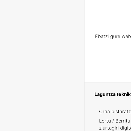
Ebatzi gure web
Laguntza tekni
Orria bistarat
Lortu / Berritu
ziurtagiri digit