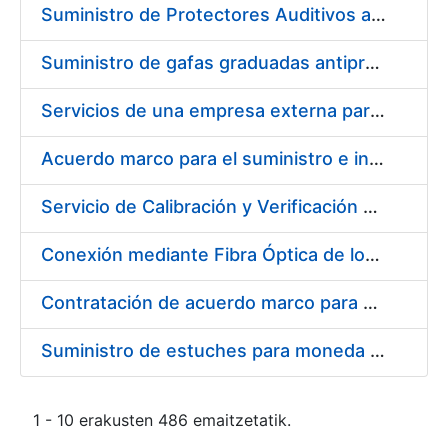
Suministro de Protectores Auditivos a medida para las personas trabajadoras de los Centros de Trabajo de Madrid y Burgos
Suministro de gafas graduadas antiproyecciones para los trabajadores de la FNMT-RCM en los centros de trabajo de Madrid y Burgos
Servicios de una empresa externa para el asesoramiento y resolución de los recursos de alzada que se presentan relacionados con procesos de selección para la FNMT-RCM
Acuerdo marco para el suministro e instalación de persianas, estores y otros complementos
Servicio de Calibración y Verificación Externa de los Equipos de Medición del Servicio de Prevención de la FNMT-RCM
Conexión mediante Fibra Óptica de los Centros de Proceso de Datos (CPDs) de las sedes de la FNMT-RCM de Burgos y Madrid
Contratación de acuerdo marco para el Suministro de Material de Electricidad para la Fábrica Nacional de Moneda y Timbre-Real Casa de la Moneda en su centro de trabajo de Burgos
Suministro de estuches para moneda de 30 €
1 - 10 erakusten 486 emaitzetatik.