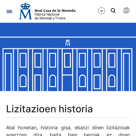
Nabigazioa
Erakutsi/Ezkutatu
Erakutsi/Ezkutatu
Erakutsi/Ezkutatu
Erakutsi/Ezkutatu
Erakutsi/Ezkutatu
Lizitazioen historia
Erakutsi/Ezkutatu
Atal honetan, historia gisa, ebatzi diren lizitazioak
agertzen dira, baita hain berriak ez diren