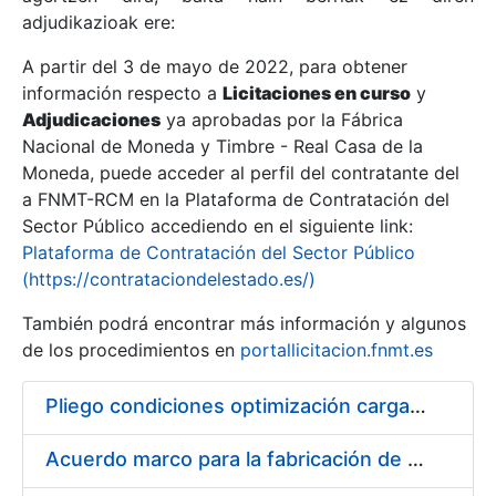
adjudikazioak ere:
A partir del 3 de mayo de 2022, para obtener
Erakutsi/Ezkutatu
información respecto a
Licitaciones en curso
y
Erakutsi/Ezkutatu
Adjudicaciones
ya aprobadas por la Fábrica
Nacional de Moneda y Timbre - Real Casa de la
Erakutsi/Ezkutatu
Moneda, puede acceder al perfil del contratante del
a FNMT-RCM en la Plataforma de Contratación del
Sector Público accediendo en el siguiente link:
Plataforma de Contratación del Sector Público
(https://contrataciondelestado.es/)
También podrá encontrar más información y algunos
de los procedimientos en
portallicitacion.fnmt.es
Pliego condiciones optimización cargas compras firmado
Erakutsi/Ezkutatu
Acuerdo marco para la fabricación de piezas