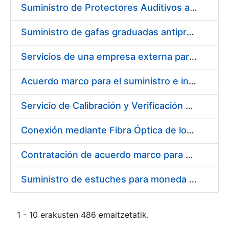
Suministro de Protectores Auditivos a medida para las personas trabajadoras de los Centros de Trabajo de Madrid y Burgos
Suministro de gafas graduadas antiproyecciones para los trabajadores de la FNMT-RCM en los centros de trabajo de Madrid y Burgos
Servicios de una empresa externa para el asesoramiento y resolución de los recursos de alzada que se presentan relacionados con procesos de selección para la FNMT-RCM
Acuerdo marco para el suministro e instalación de persianas, estores y otros complementos
Servicio de Calibración y Verificación Externa de los Equipos de Medición del Servicio de Prevención de la FNMT-RCM
Conexión mediante Fibra Óptica de los Centros de Proceso de Datos (CPDs) de las sedes de la FNMT-RCM de Burgos y Madrid
Contratación de acuerdo marco para el Suministro de Material de Electricidad para la Fábrica Nacional de Moneda y Timbre-Real Casa de la Moneda en su centro de trabajo de Burgos
Suministro de estuches para moneda de 30 €
1 - 10 erakusten 486 emaitzetatik.