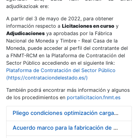
adjudikazioak ere:
A partir del 3 de mayo de 2022, para obtener
Erakutsi/Ezkutatu
información respecto a
Licitaciones en curso
y
Erakutsi/Ezkutatu
Adjudicaciones
ya aprobadas por la Fábrica
Nacional de Moneda y Timbre - Real Casa de la
Erakutsi/Ezkutatu
Moneda, puede acceder al perfil del contratante del
a FNMT-RCM en la Plataforma de Contratación del
Sector Público accediendo en el siguiente link:
Plataforma de Contratación del Sector Público
(https://contrataciondelestado.es/)
También podrá encontrar más información y algunos
de los procedimientos en
portallicitacion.fnmt.es
Pliego condiciones optimización cargas compras firmado
Erakutsi/Ezkutatu
Acuerdo marco para la fabricación de piezas