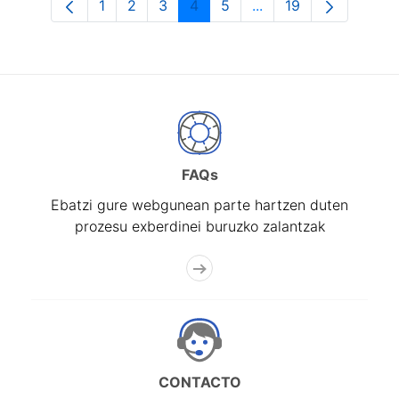
1
2
3
4
5
...
19
Orrialdea
Orrialdea
Orrialdea
Orrialdea
Orrialdea
Intermediate Pages U
Orrialdea
FAQs
Ebatzi gure webgunean parte hartzen duten
prozesu exberdinei buruzko zalantzak
CONTACTO