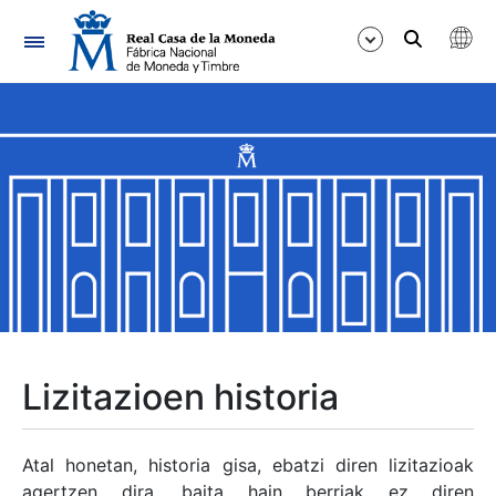
Nabigazioa
Erakutsi/Ezkutatu
Erakutsi/Ezkutatu
Erakutsi/Ezkutatu
Erakutsi/Ezkutatu
Erakutsi/Ezkutatu
Lizitazioen historia
Erakutsi/Ezkutatu
Atal honetan, historia gisa, ebatzi diren lizitazioak
agertzen dira, baita hain berriak ez diren