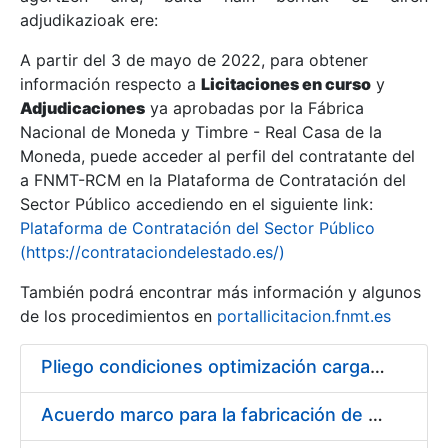
adjudikazioak ere:
A partir del 3 de mayo de 2022, para obtener
Erakutsi/Ezkutatu
información respecto a
Licitaciones en curso
y
Erakutsi/Ezkutatu
Adjudicaciones
ya aprobadas por la Fábrica
Nacional de Moneda y Timbre - Real Casa de la
Erakutsi/Ezkutatu
Moneda, puede acceder al perfil del contratante del
a FNMT-RCM en la Plataforma de Contratación del
Sector Público accediendo en el siguiente link:
Plataforma de Contratación del Sector Público
(https://contrataciondelestado.es/)
También podrá encontrar más información y algunos
de los procedimientos en
portallicitacion.fnmt.es
Pliego condiciones optimización cargas compras firmado
Erakutsi/Ezkutatu
Acuerdo marco para la fabricación de piezas