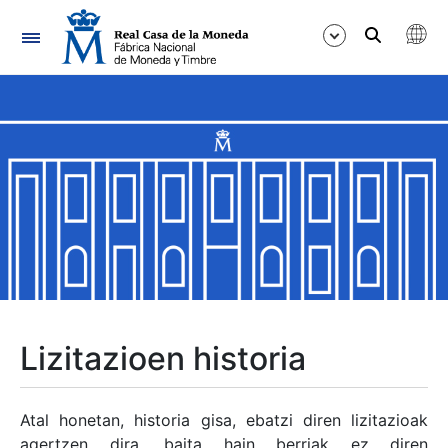
Nabigazioa
Erakutsi/Ezkutatu
Erakutsi/Ezkutatu
Erakutsi/Ezkutatu
Erakutsi/Ezkutatu
Erakutsi/Ezkutatu
Lizitazioen historia
Erakutsi/Ezkutatu
Atal honetan, historia gisa, ebatzi diren lizitazioak
agertzen dira, baita hain berriak ez diren