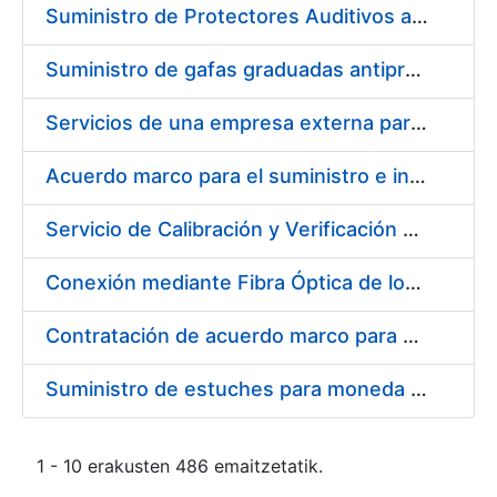
Suministro de Protectores Auditivos a medida para las personas trabajadoras de los Centros de Trabajo de Madrid y Burgos
Suministro de gafas graduadas antiproyecciones para los trabajadores de la FNMT-RCM en los centros de trabajo de Madrid y Burgos
Servicios de una empresa externa para el asesoramiento y resolución de los recursos de alzada que se presentan relacionados con procesos de selección para la FNMT-RCM
Acuerdo marco para el suministro e instalación de persianas, estores y otros complementos
Servicio de Calibración y Verificación Externa de los Equipos de Medición del Servicio de Prevención de la FNMT-RCM
Conexión mediante Fibra Óptica de los Centros de Proceso de Datos (CPDs) de las sedes de la FNMT-RCM de Burgos y Madrid
Contratación de acuerdo marco para el Suministro de Material de Electricidad para la Fábrica Nacional de Moneda y Timbre-Real Casa de la Moneda en su centro de trabajo de Burgos
Suministro de estuches para moneda de 30 €
1 - 10 erakusten 486 emaitzetatik.