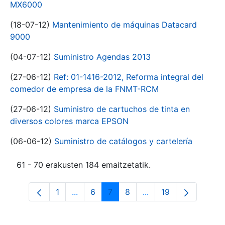
MX6000
(18-07-12)
Mantenimiento de máquinas Datacard
9000
(04-07-12)
Suministro Agendas 2013
(27-06-12)
Ref: 01-1416-2012, Reforma integral del
comedor de empresa de la FNMT-RCM
(27-06-12)
Suministro de cartuchos de tinta en
diversos colores marca EPSON
(06-06-12)
Suministro de catálogos y cartelería
61 - 70 erakusten 184 emaitzetatik.
1
...
6
7
8
...
19
Orrialdea
Intermediate Pages Use TAB to navigat
Orrialdea
Orrialdea
Orrialdea
Intermediate Pages U
Orrialdea