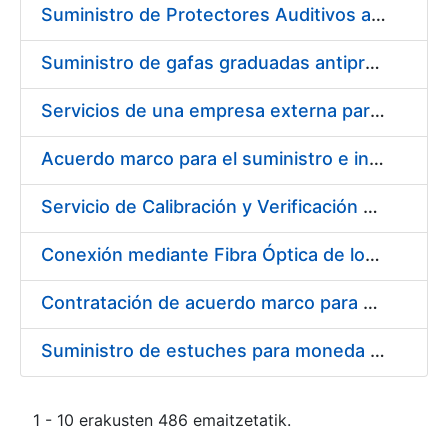
Suministro de Protectores Auditivos a medida para las personas trabajadoras de los Centros de Trabajo de Madrid y Burgos
Suministro de gafas graduadas antiproyecciones para los trabajadores de la FNMT-RCM en los centros de trabajo de Madrid y Burgos
Servicios de una empresa externa para el asesoramiento y resolución de los recursos de alzada que se presentan relacionados con procesos de selección para la FNMT-RCM
Acuerdo marco para el suministro e instalación de persianas, estores y otros complementos
Servicio de Calibración y Verificación Externa de los Equipos de Medición del Servicio de Prevención de la FNMT-RCM
Conexión mediante Fibra Óptica de los Centros de Proceso de Datos (CPDs) de las sedes de la FNMT-RCM de Burgos y Madrid
Contratación de acuerdo marco para el Suministro de Material de Electricidad para la Fábrica Nacional de Moneda y Timbre-Real Casa de la Moneda en su centro de trabajo de Burgos
Suministro de estuches para moneda de 30 €
1 - 10 erakusten 486 emaitzetatik.