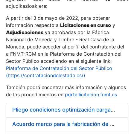
adjudikazioak ere:
A partir del 3 de mayo de 2022, para obtener
Erakutsi/Ezkutatu
información respecto a
Licitaciones en curso
y
Erakutsi/Ezkutatu
Adjudicaciones
ya aprobadas por la Fábrica
Nacional de Moneda y Timbre - Real Casa de la
Erakutsi/Ezkutatu
Moneda, puede acceder al perfil del contratante del
a FNMT-RCM en la Plataforma de Contratación del
Sector Público accediendo en el siguiente link:
Plataforma de Contratación del Sector Público
(https://contrataciondelestado.es/)
También podrá encontrar más información y algunos
de los procedimientos en
portallicitacion.fnmt.es
Pliego condiciones optimización cargas compras firmado
Erakutsi/Ezkutatu
Acuerdo marco para la fabricación de piezas