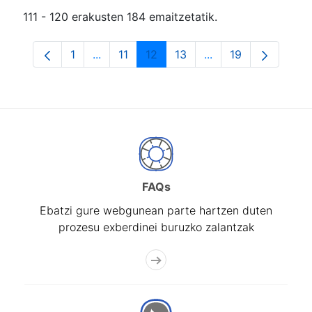
111 - 120 erakusten 184 emaitzetatik.
1
...
11
12
13
...
19
Orrialdea
Intermediate Pages Use TAB to navigate.
Orrialdea
Orrialdea
Orrialdea
Intermediate Pages
Orrialdea
FAQs
Ebatzi gure webgunean parte hartzen duten
prozesu exberdinei buruzko zalantzak