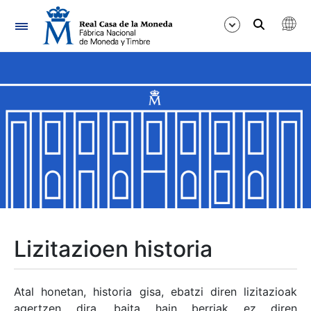
Nabigazioa
Erakutsi/Ezkutatu
Erakutsi/Ezkutatu
Erakutsi/Ezkutatu
Erakutsi/Ezkutatu
Erakutsi/Ezkutatu
Lizitazioen historia
Erakutsi/Ezkutatu
Atal honetan, historia gisa, ebatzi diren lizitazioak
agertzen dira, baita hain berriak ez diren