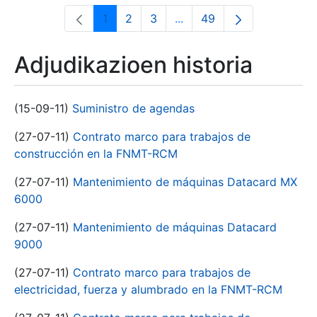
1
2
3
...
49
Orrialdea
Orrialdea
Orrialdea
Intermediate Pages Use T
Orrialdea
Adjudikazioen historia
(15-09-11)
Suministro de agendas
(27-07-11)
Contrato marco para trabajos de
construcción en la FNMT-RCM
(27-07-11)
Mantenimiento de máquinas Datacard MX
6000
(27-07-11)
Mantenimiento de máquinas Datacard
9000
(27-07-11)
Contrato marco para trabajos de
electricidad, fuerza y alumbrado en la FNMT-RCM