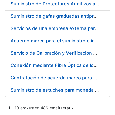
Suministro de Protectores Auditivos a medida para las personas trabajadoras de los Centros de Trabajo de Madrid y Burgos
Suministro de gafas graduadas antiproyecciones para los trabajadores de la FNMT-RCM en los centros de trabajo de Madrid y Burgos
Servicios de una empresa externa para el asesoramiento y resolución de los recursos de alzada que se presentan relacionados con procesos de selección para la FNMT-RCM
Acuerdo marco para el suministro e instalación de persianas, estores y otros complementos
Servicio de Calibración y Verificación Externa de los Equipos de Medición del Servicio de Prevención de la FNMT-RCM
Conexión mediante Fibra Óptica de los Centros de Proceso de Datos (CPDs) de las sedes de la FNMT-RCM de Burgos y Madrid
Contratación de acuerdo marco para el Suministro de Material de Electricidad para la Fábrica Nacional de Moneda y Timbre-Real Casa de la Moneda en su centro de trabajo de Burgos
Suministro de estuches para moneda de 30 €
1 - 10 erakusten 486 emaitzetatik.