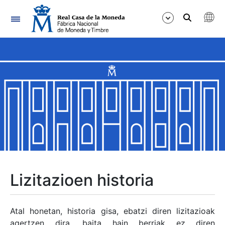
Nabigazioa
Erakutsi/Ezkutatu
Erakutsi/Ezkutatu
Erakutsi/Ezkutatu
Erakutsi/Ezkutatu
Erakutsi/Ezkutatu
Lizitazioen historia
Erakutsi/Ezkutatu
Atal honetan, historia gisa, ebatzi diren lizitazioak
agertzen dira, baita hain berriak ez diren