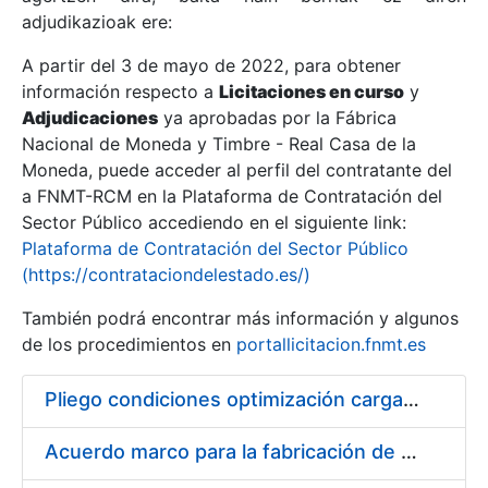
adjudikazioak ere:
A partir del 3 de mayo de 2022, para obtener
Erakutsi/Ezkutatu
información respecto a
Licitaciones en curso
y
Erakutsi/Ezkutatu
Adjudicaciones
ya aprobadas por la Fábrica
Nacional de Moneda y Timbre - Real Casa de la
Erakutsi/Ezkutatu
Moneda, puede acceder al perfil del contratante del
a FNMT-RCM en la Plataforma de Contratación del
Sector Público accediendo en el siguiente link:
Plataforma de Contratación del Sector Público
(https://contrataciondelestado.es/)
También podrá encontrar más información y algunos
de los procedimientos en
portallicitacion.fnmt.es
Pliego condiciones optimización cargas compras firmado
Erakutsi/Ezkutatu
Acuerdo marco para la fabricación de piezas