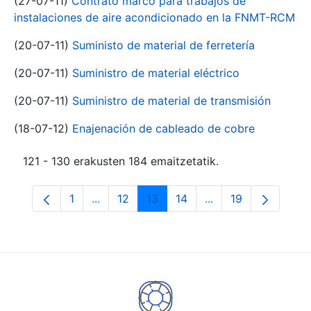
(27-07-11)
Contrato marco para trabajos de
instalaciones de aire acondicionado en la FNMT-RCM
(20-07-11)
Suministo de material de ferretería
(20-07-11)
Suministro de material eléctrico
(20-07-11)
Suministro de material de transmisión
(18-07-12)
Enajenación de cableado de cobre
121 - 130 erakusten 184 emaitzetatik.
1
...
12
13
14
...
19
Orrialdea
Intermediate Pages Use TAB to navigate.
Orrialdea
Orrialdea
Orrialdea
Intermediate Pages
Orrialdea