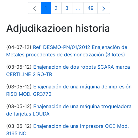
1
2
3
...
49
Orrialdea
Orrialdea
Orrialdea
Intermediate Pages Use T
Orrialdea
Adjudikazioen historia
(04-07-12)
Ref. DESMO-PN/01/2012 Enajenación de
Metales procedentes de desmonetización (3 lotes)
(03-05-12)
Enajenación de dos robots SCARA marca
CERTILINE 2 RO-TR
(03-05-12)
Enajenación de una máquina de impresión
RISO MOD. GR3770
(03-05-12)
Enajenación de una máquina troqueladora
de tarjetas LOUDA
(03-05-12)
Enajenación de una impresora OCE Mod.
3165 NC