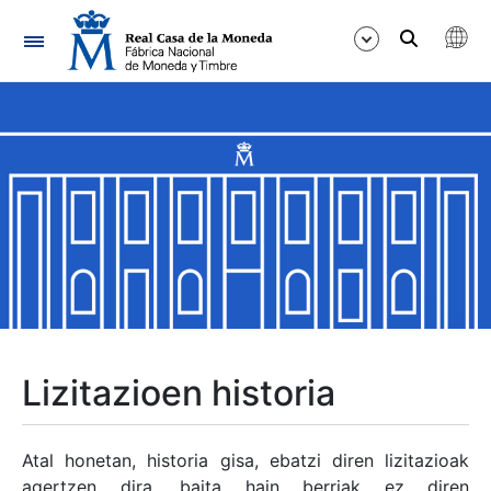
Nabigazioa
Erakutsi/Ezkutatu
Erakutsi/Ezkutatu
Erakutsi/Ezkutatu
Erakutsi/Ezkutatu
Erakutsi/Ezkutatu
Lizitazioen historia
Erakutsi/Ezkutatu
Atal honetan, historia gisa, ebatzi diren lizitazioak
agertzen dira, baita hain berriak ez diren