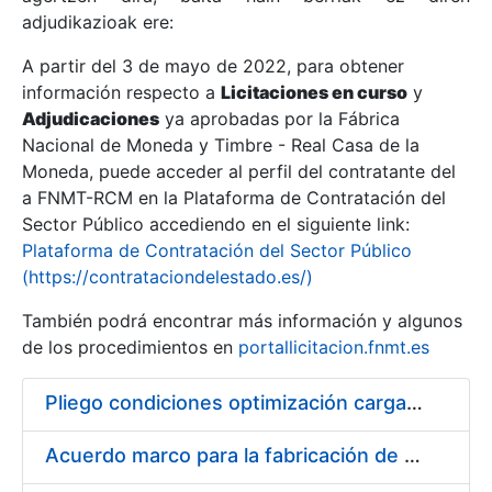
adjudikazioak ere:
A partir del 3 de mayo de 2022, para obtener
Erakutsi/Ezkutatu
información respecto a
Licitaciones en curso
y
Erakutsi/Ezkutatu
Adjudicaciones
ya aprobadas por la Fábrica
Nacional de Moneda y Timbre - Real Casa de la
Erakutsi/Ezkutatu
Moneda, puede acceder al perfil del contratante del
a FNMT-RCM en la Plataforma de Contratación del
Sector Público accediendo en el siguiente link:
Plataforma de Contratación del Sector Público
(https://contrataciondelestado.es/)
También podrá encontrar más información y algunos
de los procedimientos en
portallicitacion.fnmt.es
Pliego condiciones optimización cargas compras firmado
Erakutsi/Ezkutatu
Acuerdo marco para la fabricación de piezas