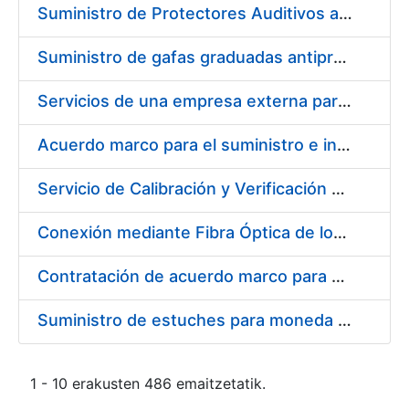
Suministro de Protectores Auditivos a medida para las personas trabajadoras de los Centros de Trabajo de Madrid y Burgos
Suministro de gafas graduadas antiproyecciones para los trabajadores de la FNMT-RCM en los centros de trabajo de Madrid y Burgos
Servicios de una empresa externa para el asesoramiento y resolución de los recursos de alzada que se presentan relacionados con procesos de selección para la FNMT-RCM
Acuerdo marco para el suministro e instalación de persianas, estores y otros complementos
Servicio de Calibración y Verificación Externa de los Equipos de Medición del Servicio de Prevención de la FNMT-RCM
Conexión mediante Fibra Óptica de los Centros de Proceso de Datos (CPDs) de las sedes de la FNMT-RCM de Burgos y Madrid
Contratación de acuerdo marco para el Suministro de Material de Electricidad para la Fábrica Nacional de Moneda y Timbre-Real Casa de la Moneda en su centro de trabajo de Burgos
Suministro de estuches para moneda de 30 €
1 - 10 erakusten 486 emaitzetatik.