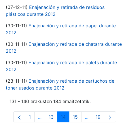
(07-12-11)
Enajenación y retirada de residuos
plásticos durante 2012
(30-11-11)
Enajenación y retirada de papel durante
2012
(30-11-11)
Enajenación y retirada de chatarra durante
2012
(30-11-11)
Enajenación y retirada de palets durante
2012
(23-11-11)
Enajenación y retirada de cartuchos de
toner usados durante 2012
131 - 140 erakusten 184 emaitzetatik.
1
...
13
14
15
...
19
Orrialdea
Intermediate Pages Use TAB to navigate.
Orrialdea
Orrialdea
Orrialdea
Intermediate Pages
Orrialdea