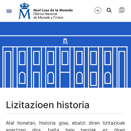
Nabigazioa
Erakutsi/Ezkutatu
Erakutsi/Ezkutatu
Erakutsi/Ezkutatu
Erakutsi/Ezkutatu
Erakutsi/Ezkutatu
Lizitazioen historia
Erakutsi/Ezkutatu
Atal honetan, historia gisa, ebatzi diren lizitazioak
agertzen dira, baita hain berriak ez diren