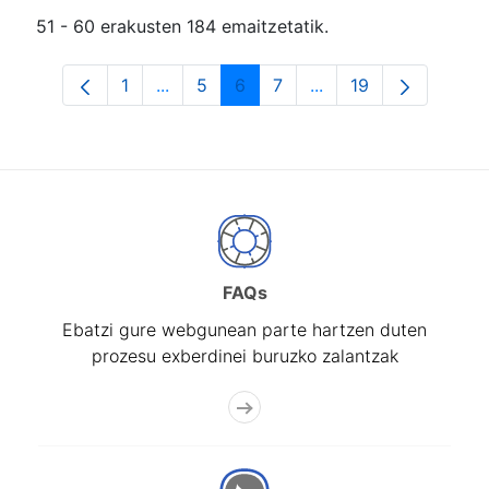
51 - 60 erakusten 184 emaitzetatik.
1
...
5
6
7
...
19
Orrialdea
Intermediate Pages Use TAB to navigat
Orrialdea
Orrialdea
Orrialdea
Intermediate Pages U
Orrialdea
FAQs
Ebatzi gure webgunean parte hartzen duten
prozesu exberdinei buruzko zalantzak