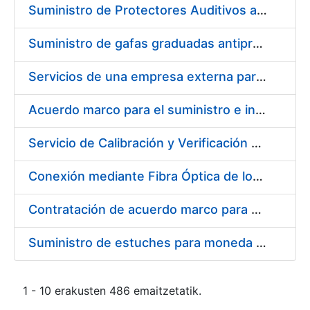
Suministro de Protectores Auditivos a medida para las personas trabajadoras de los Centros de Trabajo de Madrid y Burgos
Suministro de gafas graduadas antiproyecciones para los trabajadores de la FNMT-RCM en los centros de trabajo de Madrid y Burgos
Servicios de una empresa externa para el asesoramiento y resolución de los recursos de alzada que se presentan relacionados con procesos de selección para la FNMT-RCM
Acuerdo marco para el suministro e instalación de persianas, estores y otros complementos
Servicio de Calibración y Verificación Externa de los Equipos de Medición del Servicio de Prevención de la FNMT-RCM
Conexión mediante Fibra Óptica de los Centros de Proceso de Datos (CPDs) de las sedes de la FNMT-RCM de Burgos y Madrid
Contratación de acuerdo marco para el Suministro de Material de Electricidad para la Fábrica Nacional de Moneda y Timbre-Real Casa de la Moneda en su centro de trabajo de Burgos
Suministro de estuches para moneda de 30 €
1 - 10 erakusten 486 emaitzetatik.