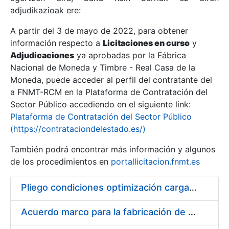
adjudikazioak ere:
A partir del 3 de mayo de 2022, para obtener
Erakutsi/Ezkutatu
información respecto a
Licitaciones en curso
y
Erakutsi/Ezkutatu
Adjudicaciones
ya aprobadas por la Fábrica
Nacional de Moneda y Timbre - Real Casa de la
Erakutsi/Ezkutatu
Moneda, puede acceder al perfil del contratante del
a FNMT-RCM en la Plataforma de Contratación del
Sector Público accediendo en el siguiente link:
Plataforma de Contratación del Sector Público
(https://contrataciondelestado.es/)
También podrá encontrar más información y algunos
de los procedimientos en
portallicitacion.fnmt.es
Pliego condiciones optimización cargas compras firmado
Erakutsi/Ezkutatu
Acuerdo marco para la fabricación de piezas