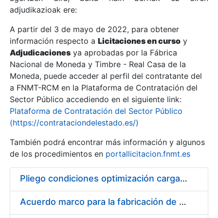
adjudikazioak ere:
A partir del 3 de mayo de 2022, para obtener
Erakutsi/Ezkutatu
información respecto a
Licitaciones en curso
y
Erakutsi/Ezkutatu
Adjudicaciones
ya aprobadas por la Fábrica
Nacional de Moneda y Timbre - Real Casa de la
Erakutsi/Ezkutatu
Moneda, puede acceder al perfil del contratante del
a FNMT-RCM en la Plataforma de Contratación del
Sector Público accediendo en el siguiente link:
Plataforma de Contratación del Sector Público
(https://contrataciondelestado.es/)
También podrá encontrar más información y algunos
de los procedimientos en
portallicitacion.fnmt.es
Pliego condiciones optimización cargas compras firmado
Erakutsi/Ezkutatu
Acuerdo marco para la fabricación de piezas