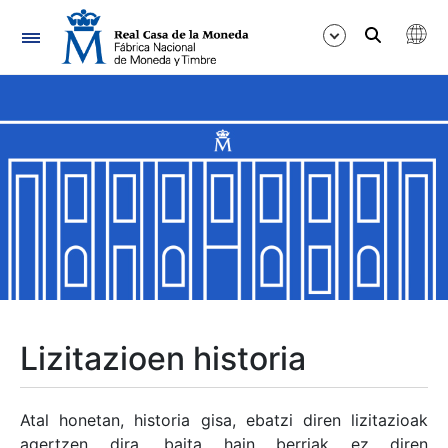
Nabigazioa
Erakutsi/Ezkutatu
Erakutsi/Ezkutatu
Erakutsi/Ezkutatu
Erakutsi/Ezkutatu
Erakutsi/Ezkutatu
Lizitazioen historia
Erakutsi/Ezkutatu
Atal honetan, historia gisa, ebatzi diren lizitazioak
agertzen dira, baita hain berriak ez diren