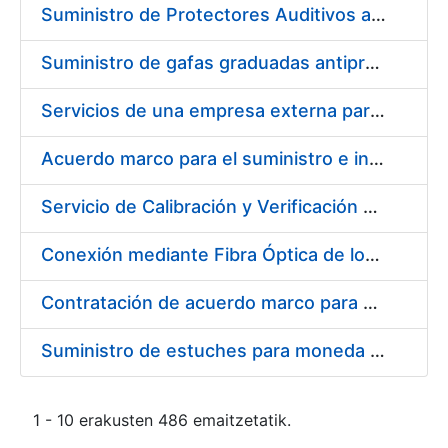
Suministro de Protectores Auditivos a medida para las personas trabajadoras de los Centros de Trabajo de Madrid y Burgos
Suministro de gafas graduadas antiproyecciones para los trabajadores de la FNMT-RCM en los centros de trabajo de Madrid y Burgos
Servicios de una empresa externa para el asesoramiento y resolución de los recursos de alzada que se presentan relacionados con procesos de selección para la FNMT-RCM
Acuerdo marco para el suministro e instalación de persianas, estores y otros complementos
Servicio de Calibración y Verificación Externa de los Equipos de Medición del Servicio de Prevención de la FNMT-RCM
Conexión mediante Fibra Óptica de los Centros de Proceso de Datos (CPDs) de las sedes de la FNMT-RCM de Burgos y Madrid
Contratación de acuerdo marco para el Suministro de Material de Electricidad para la Fábrica Nacional de Moneda y Timbre-Real Casa de la Moneda en su centro de trabajo de Burgos
Suministro de estuches para moneda de 30 €
1 - 10 erakusten 486 emaitzetatik.