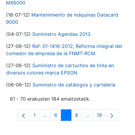
MX6000
(18-07-12)
Mantenimiento de máquinas Datacard
9000
(04-07-12)
Suministro Agendas 2013
(27-06-12)
Ref: 01-1416-2012, Reforma integral del
comedor de empresa de la FNMT-RCM
(27-06-12)
Suministro de cartuchos de tinta en
diversos colores marca EPSON
(06-06-12)
Suministro de catálogos y cartelería
61 - 70 erakusten 184 emaitzetatik.
1
...
6
7
8
...
19
Orrialdea
Intermediate Pages Use TAB to navigat
Orrialdea
Orrialdea
Orrialdea
Intermediate Pages U
Orrialdea