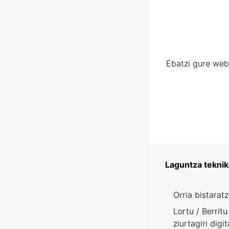
Ebatzi gure web
Laguntza tekni
Orria bistarat
Lortu / Berritu
ziurtagiri digit