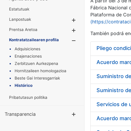
A partir del 3 de
Fábrica Nacional 
Estatutuak
Plataforma de Cont
Lanpostuak
Erakutsi/Ezkuta
(https://contratac
Prentsa Aretoa
Erakutsi/Ezkuta
También podrá enc
Kontratatzailearen profila
Erakutsi/Ezkut
Pliego condic
Adquisiciones
Enajenaciones
Acuerdo marco
Zerbitzuen Aurkezpena
Hornitzaileen homologazioa
Beste Gai Interesgarriak
Histórico
Pribatutasun politika
Transparencia
Erakutsi/Ezku
Acuerdo marco