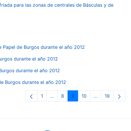
friada para las zonas de centrales de Básculas y de
e Papel de Burgos durante el año 2012
 Burgos durante el año 2012
 Burgos durante el año 2012
 de Burgos durante el año 2012
1
...
8
9
10
...
19
Orrialdea
Intermediate Pages Use TAB to navi
Orrialdea
Orrialdea
Orrialdea
Intermediate Pa
Orrialdea