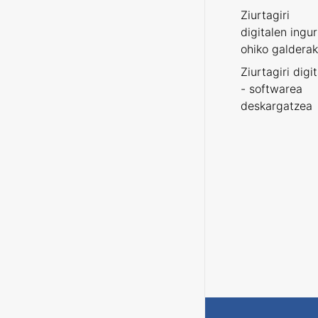
Ziurtagiri
digitalen ingu
ohiko galderak
Ziurtagiri digi
- softwarea
deskargatzea