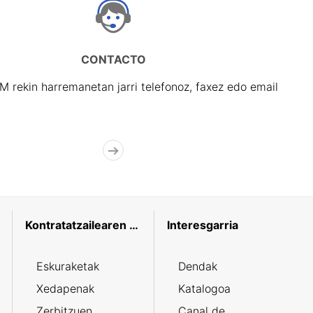
CONTACTO
rekin harremanetan jarri telefonoz, faxez edo email
Kontratatzailearen profila
Interesgarria
Eskuraketak
Dendak
Xedapenak
Katalogoa
Zerbitzuen
Canal de