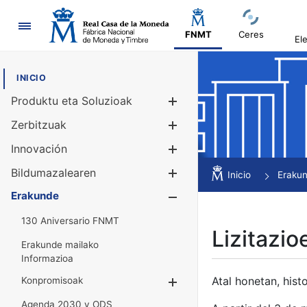
Nabigazioa
FNMT
Ceres
El
INICIO
Produktu eta Soluzioak
Erakutsi/Ezku
Zerbitzuak
Erakutsi/Ezku
Innovación
Erakutsi/Ezku
Bildumazalearen
Erakutsi/Ezku
Inicio
Eraku
Erakunde
Erakutsi/Ezku
130 Aniversario FNMT
Lizitazio
Erakunde mailako
Informazioa
Atal honetan, histo
Konpromisoak
Erakutsi/Ezkuta
Agenda 2030 y ODS