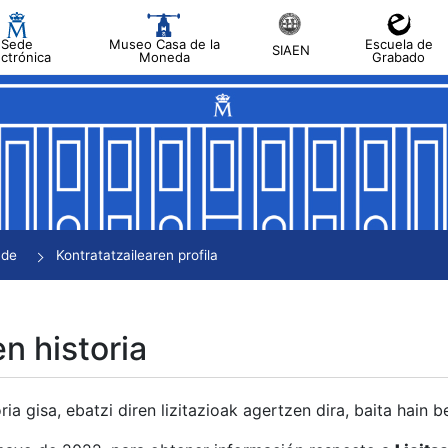
Sede
Museo Casa de la
Escuela de
SIAEN
ectrónica
Moneda
Grabado
tatu
tatu
tatu
tatu
nde
Kontratatzailearen profila
tatu
en historia
ria gisa, ebatzi diren lizitazioak agertzen dira, baita hain 
tu