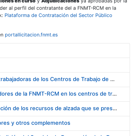
ciones en curso
y
Adjudicaciones
ya aprobadas por la
er al perfil del contratante del a FNMT-RCM en la
k:
Plataforma de Contratación del Sector Público
en
portallicitacion.fnmt.es
Suministro de Protectores Auditivos a medida para las personas trabajadoras de los Centros de Trabajo de Madrid y Burgos
Suministro de gafas graduadas antiproyecciones para los trabajadores de la FNMT-RCM en los centros de trabajo de Madrid y Burgos
Servicios de una empresa externa para el asesoramiento y resolución de los recursos de alzada que se presentan relacionados con procesos de selección para la FNMT-RCM
tores y otros complementos