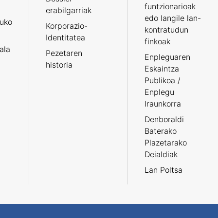
funtzionarioak
erabilgarriak
edo langile lan-
ruko
Korporazio-
kontratudun
Identitatea
finkoak
tala
Pezetaren
Enpleguaren
historia
Eskaintza
Publikoa /
Enplegu
Iraunkorra
Denboraldi
Baterako
Plazetarako
Deialdiak
Lan Poltsa