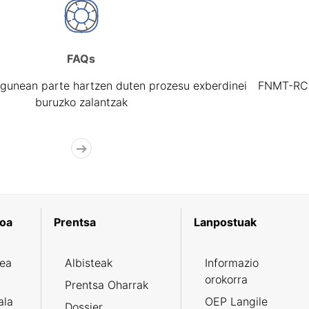
FAQs
gunean parte hartzen duten prozesu exberdinei
FNMT-RCM 
buruzko zalantzak
koa
Prentsa
Lanpostuak
zea
Albisteak
Informazio
orokorra
Prentsa Oharrak
ala
OEP Langile
Dossier