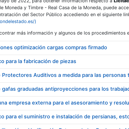
 mayo de 2022, para obtener información respecto a
Licita
de Moneda y Timbre - Real Casa de la Moneda, puede acced
ratación del Sector Público accediendo en el siguiente lin
tu
iondelestado.es/)
tu
ontrar más información y algunos de los procedimientos 
atu
iones optimización cargas compras firmado
 para la fabricación de piezas
tatu
 para el suministro e instalación de persianas, es