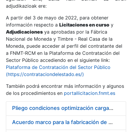
adjudikazioak ere:
A partir del 3 de mayo de 2022, para obtener
Erakutsi/Ezkutatu
información respecto a
Licitaciones en curso
y
Erakutsi/Ezkutatu
Adjudicaciones
ya aprobadas por la Fábrica
Nacional de Moneda y Timbre - Real Casa de la
Erakutsi/Ezkutatu
Moneda, puede acceder al perfil del contratante del
a FNMT-RCM en la Plataforma de Contratación del
Sector Público accediendo en el siguiente link:
Plataforma de Contratación del Sector Público
(https://contrataciondelestado.es/)
También podrá encontrar más información y algunos
de los procedimientos en
portallicitacion.fnmt.es
Pliego condiciones optimización cargas compras firmado
Erakutsi/Ezkutatu
Acuerdo marco para la fabricación de piezas