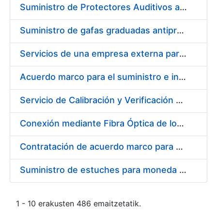
Suministro de Protectores Auditivos a medida para las personas trabajadoras de los Centros de Trabajo de Madrid y Burgos
Suministro de gafas graduadas antiproyecciones para los trabajadores de la FNMT-RCM en los centros de trabajo de Madrid y Burgos
Servicios de una empresa externa para el asesoramiento y resolución de los recursos de alzada que se presentan relacionados con procesos de selección para la FNMT-RCM
Acuerdo marco para el suministro e instalación de persianas, estores y otros complementos
Servicio de Calibración y Verificación Externa de los Equipos de Medición del Servicio de Prevención de la FNMT-RCM
Conexión mediante Fibra Óptica de los Centros de Proceso de Datos (CPDs) de las sedes de la FNMT-RCM de Burgos y Madrid
Contratación de acuerdo marco para el Suministro de Material de Electricidad para la Fábrica Nacional de Moneda y Timbre-Real Casa de la Moneda en su centro de trabajo de Burgos
Suministro de estuches para moneda de 30 €
1 - 10 erakusten 486 emaitzetatik.