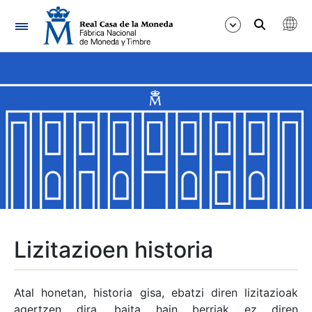
Nabigazioa
Erakutsi/Ezkutatu
Erakutsi/Ezkutatu
Erakutsi/Ezkutatu
Erakutsi/Ezkutatu
Erakutsi/Ezkutatu
Lizitazioen historia
Erakutsi/Ezkutatu
Atal honetan, historia gisa, ebatzi diren lizitazioak
agertzen dira, baita hain berriak ez diren