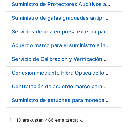
Suministro de Protectores Auditivos a medida para las personas trabajadoras de los Centros de Trabajo de Madrid y Burgos
Suministro de gafas graduadas antiproyecciones para los trabajadores de la FNMT-RCM en los centros de trabajo de Madrid y Burgos
Servicios de una empresa externa para el asesoramiento y resolución de los recursos de alzada que se presentan relacionados con procesos de selección para la FNMT-RCM
Acuerdo marco para el suministro e instalación de persianas, estores y otros complementos
Servicio de Calibración y Verificación Externa de los Equipos de Medición del Servicio de Prevención de la FNMT-RCM
Conexión mediante Fibra Óptica de los Centros de Proceso de Datos (CPDs) de las sedes de la FNMT-RCM de Burgos y Madrid
Contratación de acuerdo marco para el Suministro de Material de Electricidad para la Fábrica Nacional de Moneda y Timbre-Real Casa de la Moneda en su centro de trabajo de Burgos
Suministro de estuches para moneda de 30 €
1 - 10 erakusten 486 emaitzetatik.