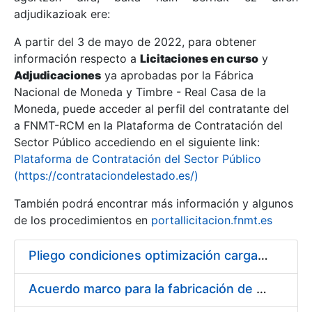
adjudikazioak ere:
A partir del 3 de mayo de 2022, para obtener
Erakutsi/Ezkutatu
información respecto a
Licitaciones en curso
y
Erakutsi/Ezkutatu
Adjudicaciones
ya aprobadas por la Fábrica
Nacional de Moneda y Timbre - Real Casa de la
Erakutsi/Ezkutatu
Moneda, puede acceder al perfil del contratante del
a FNMT-RCM en la Plataforma de Contratación del
Sector Público accediendo en el siguiente link:
Plataforma de Contratación del Sector Público
(https://contrataciondelestado.es/)
También podrá encontrar más información y algunos
de los procedimientos en
portallicitacion.fnmt.es
Pliego condiciones optimización cargas compras firmado
Erakutsi/Ezkutatu
Acuerdo marco para la fabricación de piezas